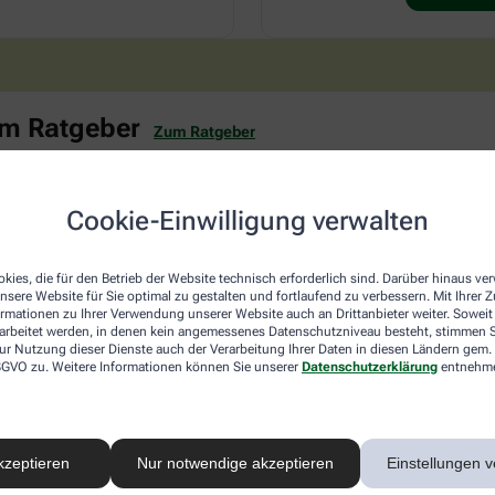
em Ratgeber
Zum Ratgeber
Herz, Kreislauf & Stoffwechsel
Cookie-Einwilligung verwalten
kies, die für den Betrieb der Website technisch erforderlich sind. Darüber hinaus v
nsere Website für Sie optimal zu gestalten und fortlaufend zu verbessern. Mit Ihrer
ormationen zu Ihrer Verwendung unserer Website auch an Drittanbieter weiter. Soweit
rarbeitet werden, in denen kein angemessenes Datenschutzniveau besteht, stimmen Si
ur Nutzung dieser Dienste auch der Verarbeitung Ihrer Daten in diesen Ländern gem. 
 DSGVO zu. Weitere Informationen können Sie unserer
Datenschutzerklärung
entnehm
So bringen Sie Ihren
Stoffwechsel auf Trab
kzeptieren
Nur notwendige akzeptieren
Einstellungen v
Wenn die Kilos trotz gesundem Lebensstil
nicht purzeln wollen, ist das frustrierend.