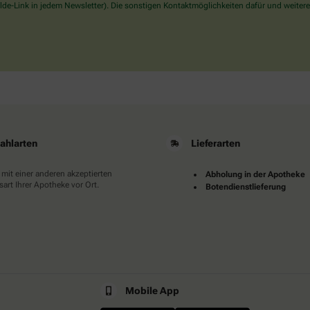
wählen
de-Link in jedem Newsletter). Die sonstigen Kontaktmöglichkeiten dafür und weitere
Sie
bitte
die
Tasse.
ahlarten
Lieferarten
 mit einer anderen akzeptierten
Abholung in der Apotheke
art Ihrer Apotheke vor Ort.
Botendienstlieferung
Mobile App