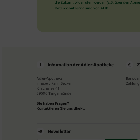
die Zukunft widerrufen werden (z.B. über den Abmel
Datenschutzerklärung
von AHD.
Information der Adler-Apotheke
Z
Adler-Apotheke
Bar oder
Inhaber: Karin Becker
Zahlungs
Kirschallee 41
39590 Tangermünde
Sie haben Fragen?
Kontaktieren Sie uns direkt.
Newsletter