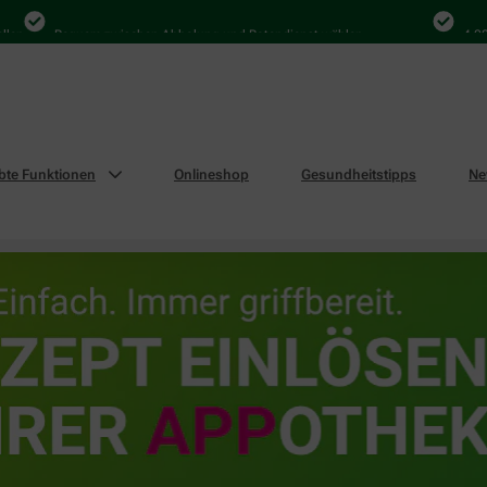
Bequem zwischen Abholung und Botendienst wählen
4.000 Ma
ebte Funktionen
Onlineshop
Gesundheitstipps
Ne