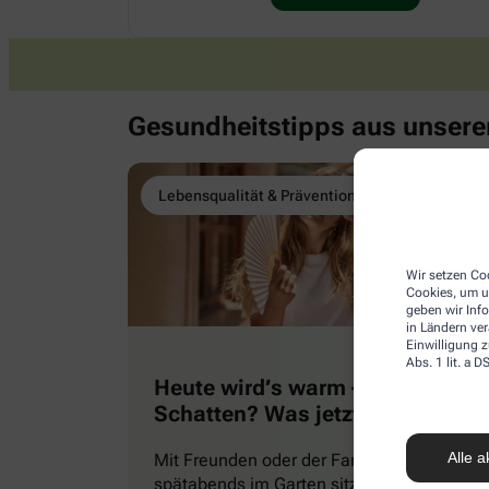
Gesundheitstipps aus unser
Lebensqualität & Prävention
Wir setzen Coo
Cookies, um u
geben wir Inf
in Ländern ve
Einwilligung z
Abs. 1 lit. a
Heute wird’s warm – 30 Grad im
Schatten? Was jetzt wichtig ist
…
Alle a
Mit Freunden oder der Familie bis
spätabends im Garten sitzen und grillen.