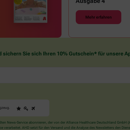
Ausgabe 4
Mehr erfahren
d sichern Sie sich Ihren 10% Gutschein* für unsere 
1
2
3
Sind
ugzeug
.
Sie
ein
Mensch?
en News-Service abonnieren, der von der Alliance Healthcare Deutschland GmbH (AH
Dann
verarbeitet. AHD setzt für den Versand und die Analyse des Newsletters den Dienstle