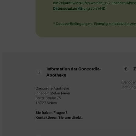
die Zukunft widerrufen werden (z.B. über den Abmel
Datenschutzerklärung
von AHD.
* Coupon-Bedingungen: Einmalig einlösbar bis zum 
Information der Concordia-
Z
Apotheke
Bar oder
Zahlungs
Concordia-Apotheke
Inhaber: Stefan Riebe
Breite Straße 75
16727 Velten
Sie haben Fragen?
Kontaktieren Sie uns direkt.