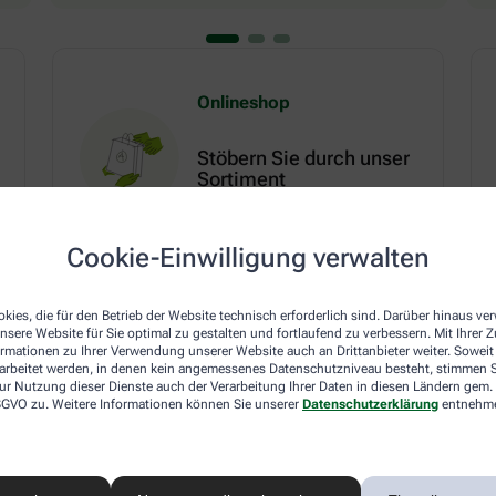
Onlineshop
Stöbern Sie durch unser
Sortiment
Mehr erfahren
Cookie-Einwilligung verwalten
kies, die für den Betrieb der Website technisch erforderlich sind. Darüber hinaus v
nsere Website für Sie optimal zu gestalten und fortlaufend zu verbessern. Mit Ihrer
ormationen zu Ihrer Verwendung unserer Website auch an Drittanbieter weiter. Soweit
em Ratgeber
Zum Ratgeber
rarbeitet werden, in denen kein angemessenes Datenschutzniveau besteht, stimmen Si
ur Nutzung dieser Dienste auch der Verarbeitung Ihrer Daten in diesen Ländern gem. 
 DSGVO zu. Weitere Informationen können Sie unserer
Datenschutzerklärung
entnehm
Herz, Kreislauf & Stoffwechsel