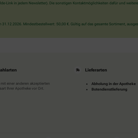
wählen
de-Link in jedem Newsletter). Die sonstigen Kontaktmöglichkeiten dafür und weitere
Sie
bitte
das
31.12.2026. Mindestbestellwert: 50,00 €. Gültig auf das gesamte Sortiment, ausges
Flugzeug.
ahlarten
Lieferarten
 mit einer anderen akzeptierten
Abholung in der Apotheke
art Ihrer Apotheke vor Ort.
Botendienstlieferung