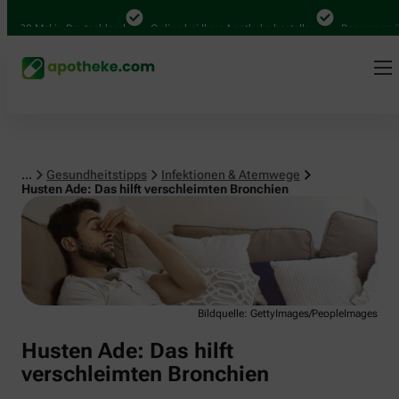
Infektionen & Atemwege
.000 Mal in Deutschland
Online bei Ihrer Apotheke bestellen
Bequem zwisch
...
Gesundheitstipps
Infektionen & Atemwege
Husten Ade: Das hilft verschleimten Bronchien
Bildquelle: GettyImages/PeopleImages
Husten Ade: Das hilft
verschleimten Bronchien