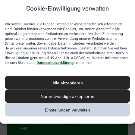
Immer auf dem Laufenden bleiben –
Cookie-Einwilligung verwalten
melden Sie sich an.
Wir setzen Cookies, die für den Betrieb der Website technisch erforderlich
sind. Darüber hinaus verwenden wir Cookies, um unsere Website für Sie
optimal zu gestalten und fortlaufend zu verbessern. Mit Ihrer Zustimmung
geben wir Informationen zu Ihrer Verwendung unserer Website auch an
Drittanbieter weiter. Soweit dabei Daten in Ländern verarbeitet werden, in
denen kein angemessenes Datenschutzniveau besteht, stimmen Sie mit Ihrer
Einwilligung zur Nutzung dieser Dienste auch der Verarbeitung Ihrer Daten in
diesen Ländern gem. Artikel 49 Abs. 1 lit. a DSGVO zu. Weitere Informationen
können Sie unserer
Datenschutzerklärung
entnehmen.
Sind Sie ein Mensch? Dann wählen Sie bitte
den LKW
.
1
2
3
Sind
Sie
ein
Alle akzeptieren
Mensch?
Ich willige hiermit ein, dass meine personenbezogenen Daten
Dann
von der Alliance Healthcare Deutschland GmbH (AHD) und vom
Nur notwendige akzeptieren
wählen
Dienstleister Emarsys zum Versand des Newsletters und der
Sie
Analyse der Newsletter verarbeitet werden. Die Einwilligung
bitte
kann ich jederzeit gegenüber AHD für die Zukunft widerrufen
Einstellungen verwalten
den
(z.B. über den Abmelde-Link in jedem Newsletter). Die sonstigen
LKW.
Kontaktmöglichkeiten dafür und weitere Angaben zur
Datenverarbeitung finden sich in der
Datenschutzerklärung
von
AHD.