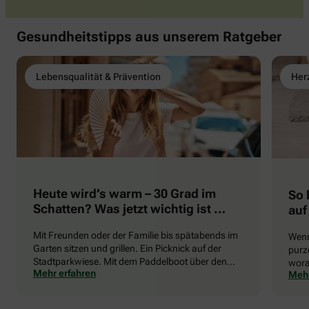
Gesundheitstipps aus unserem Ratgeber
Lebensqualität & Prävention
Herz
Heute wird’s warm – 30 Grad im
So 
Schatten? Was jetzt wichtig ist …
auf
Mit Freunden oder der Familie bis spätabends im
Wenn
Garten sitzen und grillen. Ein Picknick auf der
purze
Stadtparkwiese. Mit dem Paddelboot über den
wora
Mehr erfahren
Mehr
See gleiten oder eine Radtour durch die blühende
die 
Landschaft unternehmen … Der Sommer beschert
uns viele Glücksmomente. Doch manchmal macht