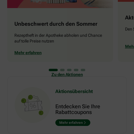
Akt
Unbeschwert durch den Sommer
Den 
Rezeptheft in der Apotheke abholen und Chance
auf tolle Preise nutzen
Mehr
Mehr erfahren
Zu den Aktionen
Aktionsübersicht
Entdecken Sie Ihre
Rabattcoupons
Mehr erfahren