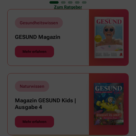
er uns auch ganz schön zu schaffen. Wenn die
Zum Ratgeber
Temperaturen tagsüber auf mehr als 30 Grad
klettern und uns warme Tropennächte den Schlaf
rauben, sehnen wir uns oft nach einem
Gesundheitswissen
erfrischenden Regenschauer und Abkühlung.
GESUND Magazin
Mehr erfahren
Naturwissen
Magazin GESUND Kids |
Ausgabe 4
Mehr erfahren