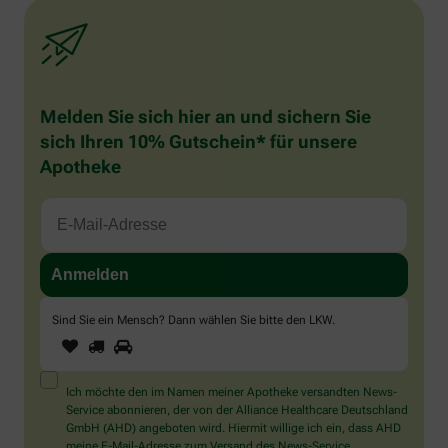
Melden Sie sich hier an und sichern Sie
sich Ihren 10% Gutschein* für unsere
Apotheke
Sind Sie ein Mensch? Dann wählen Sie bitte
den LKW
.
1
2
3
Sind
Sie
ein
Mensch?
Ich möchte den im Namen meiner Apotheke versandten News-
Dann
Service abonnieren, der von der Alliance Healthcare Deutschland
wählen
GmbH (AHD) angeboten wird. Hiermit willige ich ein, dass AHD
Sie
meine E-Mail-Adresse zum Versand des News-Service