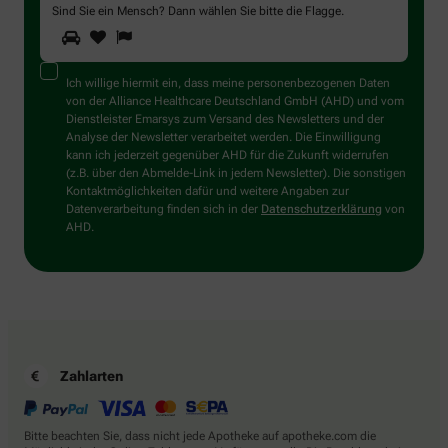
Sind Sie ein Mensch? Dann wählen Sie bitte
die Flagge
.
1
2
3
Sind
Sie
ein
Mensch?
Ich willige hiermit ein, dass meine personenbezogenen Daten
Dann
von der Alliance Healthcare Deutschland GmbH (AHD) und vom
wählen
Dienstleister Emarsys zum Versand des Newsletters und der
Sie
Analyse der Newsletter verarbeitet werden. Die Einwilligung
bitte
kann ich jederzeit gegenüber AHD für die Zukunft widerrufen
die
(z.B. über den Abmelde-Link in jedem Newsletter). Die sonstigen
Flagge.
Kontaktmöglichkeiten dafür und weitere Angaben zur
Datenverarbeitung finden sich in der
Datenschutzerklärung
von
AHD.
Zahlarten
Bitte beachten Sie, dass nicht jede Apotheke auf apotheke.com die