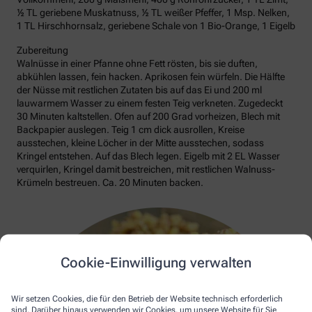
½ TL geriebene Muskatnuss, ½ TL weißer Pfeffer, 1 Msp. Nelken,
1 TL Hirschhornsalz, geriebene Schale von 1 Bio-Orange, 1 Eigelb
Zubereitung
Walnüsse in einer Pfanne ohne Fett rösten, bis sie duften,
abkühlen lassen, fein hacken. Aprikosen fein würfeln. Die Hälfte
der Nüsse mit restlichen Zutaten bis auf das Ei und 200 ml
lauwarmem Wasser zu einem festen Teig verkneten. Zugedeckt
30 Minuten kaltstellen. Ofen auf 200 Grad vorheizen, Blech mit
Backpapier auslegen. Teig 1 cm dick ausrollen, Kreise
ausstechen, kleine Löcher in der Mitte ausstechen, sodass
Kringel entstehen. Auf das Blech legen. Eigelb mit 2 EL Wasser
verquirlen, Kringel damit bestreichen, mit restlichen Walnuss-
Krümeln bestreuen. Ca. 20 Minuten backen.
Cookie-Einwilligung verwalten
Wir setzen Cookies, die für den Betrieb der Website technisch erforderlich
sind. Darüber hinaus verwenden wir Cookies, um unsere Website für Sie