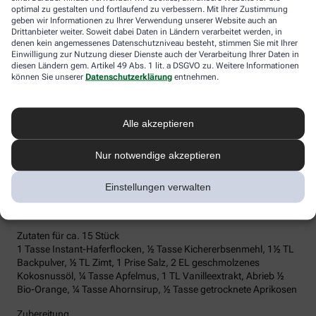
optimal zu gestalten und fortlaufend zu verbessern. Mit Ihrer Zustimmung
geben wir Informationen zu Ihrer Verwendung unserer Website auch an
Drittanbieter weiter. Soweit dabei Daten in Ländern verarbeitet werden, in
denen kein angemessenes Datenschutzniveau besteht, stimmen Sie mit Ihrer
Einwilligung zur Nutzung dieser Dienste auch der Verarbeitung Ihrer Daten in
diesen Ländern gem. Artikel 49 Abs. 1 lit. a DSGVO zu. Weitere Informationen
können Sie unserer
Datenschutzerklärung
entnehmen.
Alle akzeptieren
Nur notwendige akzeptieren
Stocksy Harald Walker
Einstellungen verwalten
Haferflocken-Kekse
Zutaten für ca. 15 Stück
1 Tasse Instant-Haferflocken, ½ Tasse Kichererbsenmehl, 1½ TL
Backpulver, ½ TL Zimt, 1 Prise Salz, 2 EL geschmolzenes
Kokosnussöl, ¼ Tasse Apfelmus, 1 TL Vanilleextrakt, Abrieb ½
Bio-Orange, ¼ Tasse Ahornsirup, ½ Tasse getrocknete Aprikosen
Zubereitung