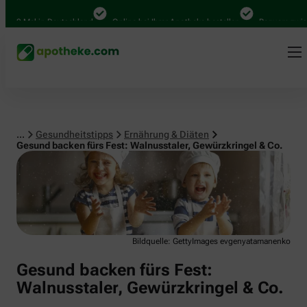
Ernährung & Diäten
al in Deutschland
Online bei Ihrer Apotheke bestellen
Bequem zwischen Ab
...
Gesundheitstipps
Ernährung & Diäten
Gesund backen fürs Fest: Walnusstaler, Gewürzkringel & Co.
Bildquelle: GettyImages evgenyatamanenko
Gesund backen fürs Fest:
Walnusstaler, Gewürzkringel & Co.