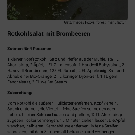
GettyImages Foxys_forest_manufacture
Rotkohlsalat mit Brombeeren
Zutaten für 4 Personen:
1 kleiner Kopf Rotkohl, Salz und Pfeffer aus der Mühle, 1½ TL
Ahornsirup, 2 Äpfel, 1 EL Zitronensaft, 1 Handvoll Babyspinat, 2
Handvoll Brombeeren, 125 EL Rapsöl, 2 EL Apfelessig, Saft und
Abrieb einer Bio-Orange, 2 TL körniger Dijon-Senf, 1 TL gem.
Fenchelsaat, 2 EL weißer Sesam
Zubereitung:
Vom Rotkohl die äußeren Hüllblätter entfernen. Kopf vierteln,
Strunk entfernen, die Viertel in feine Streifen schneiden oder
hobeln. In einer Schüssel salzen und pfeffern, ½ TL Ahornsirup
zugeben, locker vermengen, 15 Minuten ziehen lassen. Die Äpfel
waschen, halbieren, Kerngehäuse entfernen, in feine Streifen
schneiden, mit dem Zitronensaft beträufeln und vermengen.