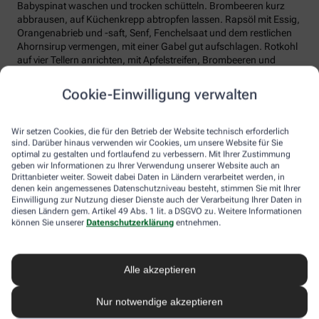
Babyspinat waschen und trocken schütteln. Brombeeren kurz
abbrausen, auf Küchenkrepp abtropfen lassen. Rapsöl mit Essig,
Orangenabrieb und -saft, Senf, Fenchelsaat und dem restlichen
Ahornsirup vermengen, mit einer Gabel gut aufschlagen. Rotkohl
auf vier Tellern anrichten, mit Apfelstreifen, Brombeeren und
Spinatblättern garnieren. Sesam anstreuen. Am Ende mit der
Vinaigrette beträufeln und servieren.
Cookie-Einwilligung verwalten
Tipp: Man kann den Rotkohl auch schon eine halbe Stunde vor
dem Servieren mit der Marinade vermengen und durchziehen
Wir setzen Cookies, die für den Betrieb der Website technisch erforderlich
lassen. Der Salat sieht dann nicht mehr so „clean“ aus, ist aber
sind. Darüber hinaus verwenden wir Cookies, um unsere Website für Sie
sehr aromatisch.
optimal zu gestalten und fortlaufend zu verbessern. Mit Ihrer Zustimmung
geben wir Informationen zu Ihrer Verwendung unserer Website auch an
Drittanbieter weiter. Soweit dabei Daten in Ländern verarbeitet werden, in
denen kein angemessenes Datenschutzniveau besteht, stimmen Sie mit Ihrer
Einwilligung zur Nutzung dieser Dienste auch der Verarbeitung Ihrer Daten in
diesen Ländern gem. Artikel 49 Abs. 1 lit. a DSGVO zu. Weitere Informationen
können Sie unserer
Datenschutzerklärung
entnehmen.
Alle akzeptieren
Nur notwendige akzeptieren