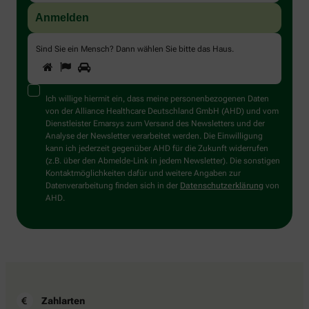
Sind Sie ein Mensch? Dann wählen Sie bitte
das Haus
.
1
2
3
Sind
Sie
ein
Mensch?
Ich willige hiermit ein, dass meine personenbezogenen Daten
Dann
von der Alliance Healthcare Deutschland GmbH (AHD) und vom
wählen
Dienstleister Emarsys zum Versand des Newsletters und der
Sie
Analyse der Newsletter verarbeitet werden. Die Einwilligung
bitte
kann ich jederzeit gegenüber AHD für die Zukunft widerrufen
das
(z.B. über den Abmelde-Link in jedem Newsletter). Die sonstigen
Haus.
Kontaktmöglichkeiten dafür und weitere Angaben zur
Datenverarbeitung finden sich in der
Datenschutzerklärung
von
AHD.
Zahlarten