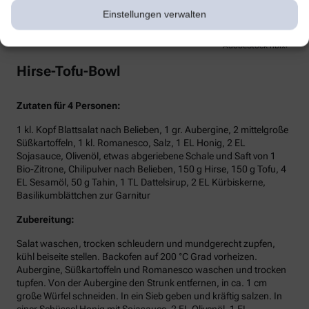
Einstellungen verwalten
AdobeStock nblxer
Hirse-Tofu-Bowl
Zutaten für 4 Personen:
1 kl. Kopf Blattsalat nach Belieben, 1 gr. Aubergine, 2 mittelgroße
Süßkartoffeln, 1 kl. Romanesco, Salz, 1 EL Honig, 2 EL
Sojasauce, Olivenöl, etwas abgeriebene Schale und Saft von 1
Bio-Zitrone, Chilipulver nach Belieben, 150 g Hirse, 150 g Tofu, 4
EL Sesamöl, 50 g Tahin, 1 TL Dattelsirup, 2 EL Kürbiskerne,
Basilikumblättchen zur Garnitur
Zubereitung:
Salat waschen, trocken schleudern und mundgerecht zupfen,
kühl beiseite stellen. Backofen auf 200 °C Grad vorheizen.
Aubergine, Süßkartoffeln und Romanesco waschen und trocken
tupfen. Von der Aubergine den Strunk entfernen, in ca. 1 cm
große Würfel schneiden. In ein Sieb geben und kräftig salzen. In