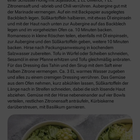
einer Schüssel Honig mit Sojasauce, 2 EL Olivenöl, 1 EL
Zitronensaft und -abrieb und Chili verrühren. Aubergine gut mit
der Marinade vermengen. Auf ein mit Backpapier ausgelegtes
Backblech legen. Süßkartoffeln halbieren, mit etwas Öl einpinseln
und mit der Haut nach unten zur Aubergine auf das Backblech
legen und im vorgeheizten Ofen ca. 10 Minuten backen.
Romanesco in kleine Röschen teilen, ebenfalls mit Öl einpinseln,
zur Aubergine und den Süßkartoffeln geben, weitere 10 Minuten
backen. Hirse nach Packungsanweisung in kochendem
Salzwasser zubereiten. Tofu in Würfel oder Scheiben schneiden,
Sesamöl in einer Pfanne erhitzen und Tofu gleichmäßig anbraten.
Für das Dressing das Tahin und den Sirup mit dem Saft einer
halben Zitrone vermengen. Ca. 3 EL warmes Wasser zugeben
und alles zu einem cremigen Dressing verrühren. Das Gemüse
aus dem Ofen nehmen, kurz abkühlen lassen, Süßkartoffeln der
Länge nach in Streifen schneiden, dabei die sich lösende Haut
abziehen. Gemüse mit der Hirse nebeneinander auf vier Bowls
verteilen, restlichen Zitronensaft anträufeln, Kürbiskerne
darüberstreuen, mit Basilikum garnieren.