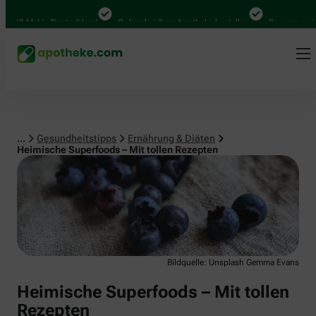
Ernährung & Diäten
Mal in Deutschland
Online bei Ihrer Apotheke bestellen
Bequem zwischen A
...
Gesundheitstipps
Ernährung & Diäten
Heimische Superfoods – Mit tollen Rezepten
Bildquelle: Unsplash Gemma Evans
Heimische Superfoods – Mit tollen
Rezepten