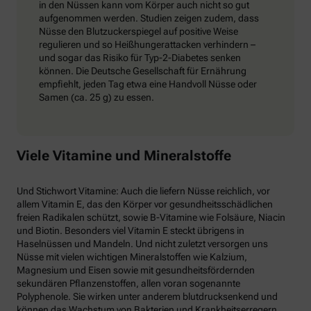
in den Nüssen kann vom Körper auch nicht so gut
aufgenommen werden. Studien zeigen zudem, dass
Nüsse den Blutzuckerspiegel auf positive Weise
regulieren und so Heißhungerattacken verhindern –
und sogar das Risiko für Typ-2-Diabetes senken
können. Die Deutsche Gesellschaft für Ernährung
empfiehlt, jeden Tag etwa eine Handvoll Nüsse oder
Samen (ca. 25 g) zu essen.
Viele Vitamine und Mineralstoffe
Und Stichwort Vitamine: Auch die liefern Nüsse reichlich, vor
allem Vitamin E, das den Körper vor gesundheitsschädlichen
freien Radikalen schützt, sowie B-Vitamine wie Folsäure, Niacin
und Biotin. Besonders viel Vitamin E steckt übrigens in
Haselnüssen und Mandeln. Und nicht zuletzt versorgen uns
Nüsse mit vielen wichtigen Mineralstoffen wie Kalzium,
Magnesium und Eisen sowie mit gesundheitsfördernden
sekundären Pflanzenstoffen, allen voran sogenannte
Polyphenole. Sie wirken unter anderem blutdrucksenkend und
können das Wachstum von Bakterien und Krankheitserregern