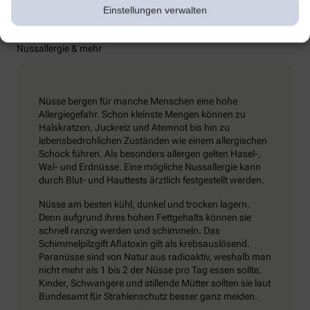
Einstellungen verwalten
Gut zu wissen!
Nussallergie & mehr
Nüsse bergen für manche Menschen eine hohe
Allergiegefahr. Schon kleinste Mengen können zu
Halskratzen, Juckreiz und Atemnot bis hin zu
lebensbedrohlichen Zuständen wie einem allergischen
Schock führen. Als besonders allergen gelten Hasel-,
Wal- und Erdnüsse. Eine mögliche Nussallergie kann
durch Blut- und Hauttests ärztlich festgestellt werden.
Nüsse am besten kühl, dunkel und trocken lagern.
Denn aufgrund ihres hohen Fettgehalts können sie
schnell ranzig werden und schimmeln. Das
Schimmelpilzgift Aflatoxin gilt als krebsauslösend.
Paranüsse sind von Natur aus radioaktiv, weshalb man
nicht mehr als 1 bis 2 der Nüsse pro Tag essen sollte.
Kinder, Schwangere und stillende Mütter sollten sie laut
Bundesamt für Strahlenschutz besser ganz meiden.