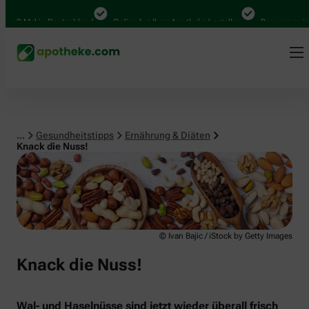
Ernährung & Diäten
0 Mal in Deutschland
Online bei Ihrer Apotheke bestellen
Bequem zwischen
...
Gesundheitstipps
Ernährung & Diäten
Knack die Nuss!
© Ivan Bajic / iStock by Getty Images
Knack die Nuss!
Wal- und Haselnüsse sind jetzt wieder überall frisch