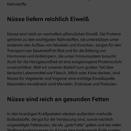
Nährstoffe.
Nüsse liefern reichlich Eiweiß
Nüsse sind reich an wertvollem pflanzlichen Eiweiß. Die Proteine
gehören zu den wichtigsten Nährstoffen, sie unterstützen unter
anderem den Aufbau von Muskeln und Knochen, sorgen für den
Transport von Sauerstoff im Blut und für die Bildung von
Hormonen und Antikörpern, die unser Immunsystem braucht.
Auch für die Herzgesundheit ist eine ausgewogene Proteinzufuhr
unverzichtbar. Weil wir unseren Bedarf zum großen Teil über
tierische Lebensmittel wie Fleisch, Milch oder Käse decken, sind
Nüsse für Vegetarier und Veganer eine wichtige Eiweißquelle.
Besonders eiweißreich sind Mandeln, Erdnüsse und Pistazien.
Nüsse sind reich an gesunden Fetten
In den knackigen Kraftpaketen stecken außerdem wertvolle
Ballaststoffe, die gut für die Verdauung sind, sowie reichlich
ungesättigte Fettsäuren, die als „gute Fette“ gelten und bei vielen
Stoffwechselprozessen im Körper eine bedeutende Rolle spielen.