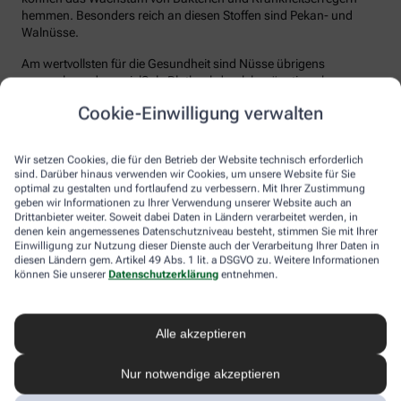
hemmen. Besonders reich an diesen Stoffen sind Pekan- und
Walnüsse.
Am wertvollsten für die Gesundheit sind Nüsse übrigens
ungesalzen, da zu vielSalz Bluthochdruck begünstigen kann.
Auch beim Rösten gehen einige wertvolle Inhaltsstoffe verloren.
Cookie-Einwilligung verwalten
Nüsse in der Naturheilkunde
Wir setzen Cookies, die für den Betrieb der Website technisch erforderlich
sind. Darüber hinaus verwenden wir Cookies, um unsere Website für Sie
Auch wenn Hildegard von Bingen nicht viel von der Haselnuss
optimal zu gestalten und fortlaufend zu verbessern. Mit Ihrer Zustimmung
geben wir Informationen zu Ihrer Verwendung unserer Website auch an
hielt, wird sie schon seit vielen Jahrhunderten in der Volksmedizin
Drittanbieter weiter. Soweit dabei Daten in Ländern verarbeitet werden, in
als vielseitiges Heilmittel verwendet. Die Blütenkätzchen gelten als
denen kein angemessenes Datenschutzniveau besteht, stimmen Sie mit Ihrer
schweißtreibendes und fiebersenkendes Erkältungsmittel. Die
Einwilligung zur Nutzung dieser Dienste auch der Verarbeitung Ihrer Daten in
Blätter nutzt man aufgrund ihrer Gerbstoffe zum Gurgeln bei
diesen Ländern gem. Artikel 49 Abs. 1 lit. a DSGVO zu. Weitere Informationen
Entzündungen in Mund und Rachen. Früher wurden sie auch bei
können Sie unserer
Datenschutzerklärung
entnehmen.
Bronchitis eingesetzt.
Auch der Echten Walnuss werden diese heilende Wirkungen
Alle akzeptieren
zugeschrieben. Traditionell werden Walnussblätter äußerlich
auch bei leichten Hautentzündungen und bei übermäßigem
Schwitzen, vor allem an Händen und Füßen, empfohlen.
Nur notwendige akzeptieren