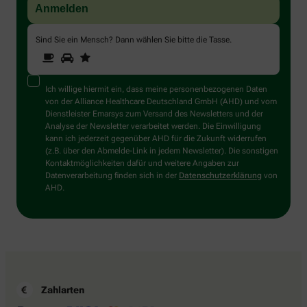
Sind Sie ein Mensch? Dann wählen Sie bitte
die Tasse
.
1
2
3
Sind
Sie
ein
Mensch?
Ich willige hiermit ein, dass meine personenbezogenen Daten
Dann
von der Alliance Healthcare Deutschland GmbH (AHD) und vom
wählen
Dienstleister Emarsys zum Versand des Newsletters und der
Sie
Analyse der Newsletter verarbeitet werden. Die Einwilligung
bitte
kann ich jederzeit gegenüber AHD für die Zukunft widerrufen
die
(z.B. über den Abmelde-Link in jedem Newsletter). Die sonstigen
Tasse.
Kontaktmöglichkeiten dafür und weitere Angaben zur
Datenverarbeitung finden sich in der
Datenschutzerklärung
von
AHD.
Zahlarten