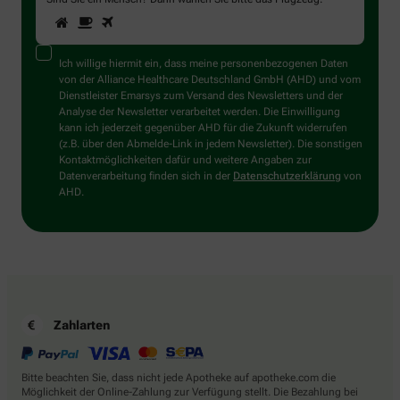
1
2
3
Sind
Sie
ein
Mensch?
Ich willige hiermit ein, dass meine personenbezogenen Daten
Dann
von der Alliance Healthcare Deutschland GmbH (AHD) und vom
wählen
Dienstleister Emarsys zum Versand des Newsletters und der
Sie
Analyse der Newsletter verarbeitet werden. Die Einwilligung
bitte
kann ich jederzeit gegenüber AHD für die Zukunft widerrufen
das
(z.B. über den Abmelde-Link in jedem Newsletter). Die sonstigen
Flugzeug.
Kontaktmöglichkeiten dafür und weitere Angaben zur
Datenverarbeitung finden sich in der
Datenschutzerklärung
von
AHD.
Zahlarten
Bitte beachten Sie, dass nicht jede Apotheke auf apotheke.com die
Möglichkeit der Online-Zahlung zur Verfügung stellt. Die Bezahlung bei