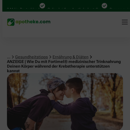
0 Mal in Deutschland
Online bei Ihrer Apotheke bestellen
Bequem zwischen
...
Gesundheitstipps
Ernährung & Diäten
ANZEIGE | Wie Du mit Fortimel® medizinischer Trinknahrung
Deinen Körper während der Krebstherapie unterstützen
kannst