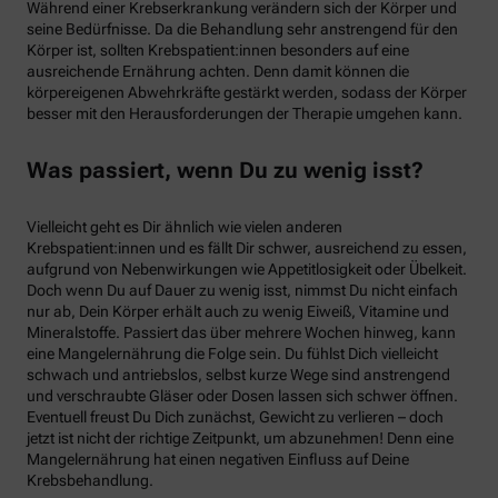
Während einer Krebserkrankung verändern sich der Körper und
seine Bedürfnisse. Da die Behandlung sehr anstrengend für den
Körper ist, sollten Krebspatient:innen besonders auf eine
ausreichende Ernährung achten. Denn damit können die
körpereigenen Abwehrkräfte gestärkt werden, sodass der Körper
besser mit den Herausforderungen der Therapie umgehen kann.
Was passiert, wenn Du zu wenig isst?
Vielleicht geht es Dir ähnlich wie vielen anderen
Krebspatient:innen und es fällt Dir schwer, ausreichend zu essen,
aufgrund von Nebenwirkungen wie Appetitlosigkeit oder Übelkeit.
Doch wenn Du auf Dauer zu wenig isst, nimmst Du nicht einfach
nur ab, Dein Körper erhält auch zu wenig Eiweiß, Vitamine und
Mineralstoffe. Passiert das über mehrere Wochen hinweg, kann
eine Mangelernährung die Folge sein. Du fühlst Dich vielleicht
schwach und antriebslos, selbst kurze Wege sind anstrengend
und verschraubte Gläser oder Dosen lassen sich schwer öffnen.
Eventuell freust Du Dich zunächst, Gewicht zu verlieren – doch
jetzt ist nicht der richtige Zeitpunkt, um abzunehmen! Denn eine
Mangelernährung hat einen negativen Einfluss auf Deine
Krebsbehandlung.