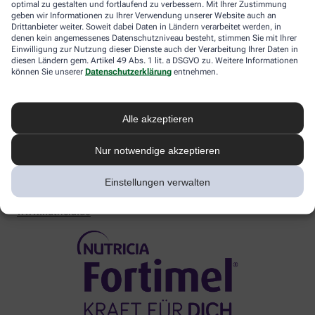
optimal zu gestalten und fortlaufend zu verbessern. Mit Ihrer Zustimmung
während Deiner Behandlung ausreichend mit Energie und
geben wir Informationen zu Ihrer Verwendung unserer Website auch an
Nährstoffen versorgt bist. Du erreichst uns telefonisch unter
Drittanbieter weiter. Soweit dabei Daten in Ländern verarbeitet werden, in
00800/700 500 00 oder per Kontaktformular auf
denen kein angemessenes Datenschutzniveau besteht, stimmen Sie mit Ihrer
Einwilligung zur Nutzung dieser Dienste auch der Verarbeitung Ihrer Daten in
www.nutricia.de/kontakt
.
diesen Ländern gem. Artikel 49 Abs. 1 lit. a DSGVO zu. Weitere Informationen
können Sie unserer
Datenschutzerklärung
entnehmen.
®
Fortimel
Trinknahrungen sind Lebensmittel für besondere
medizinische Zwecke (bilanzierte Diät). Nur unter ärztlicher
Aufsicht verwenden.
Alle akzeptieren
Danone Deutschland GmbH – Am Hauptbahnhof 18
D-60329 Frankfurt am Main – www.nutricia.de
Nur notwendige akzeptieren
Erfahren Sie mehr unter:
Einstellungen verwalten
www.nutricia.de