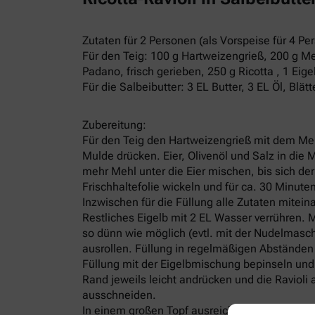
Zutaten für 2 Personen (als Vorspeise für 4 Pe
Für den Teig: 100 g Hartweizengrieß, 200 g Mehl
Padano, frisch gerieben, 250 g Ricotta , 1 Eig
Für die Salbeibutter: 3 EL Butter, 3 EL Öl, Bl
Zubereitung:
Für den Teig den Hartweizengrieß mit dem Mehl
Mulde drücken. Eier, Olivenöl und Salz in di
mehr Mehl unter die Eier mischen, bis sich der
Frischhaltefolie wickeln und für ca. 30 Minuten
Inzwischen für die Füllung alle Zutaten mitei
Restliches Eigelb mit 2 EL Wasser verrühren. Me
so dünn wie möglich (evtl. mit der Nudelmasch
ausrollen. Füllung in regelmäßigen Abständen 
Füllung mit der Eigelbmischung bepinseln und
Rand jeweils leicht andrücken und die Ravioli
ausschneiden.
In einem großen Topf ausreichend Wasser zum