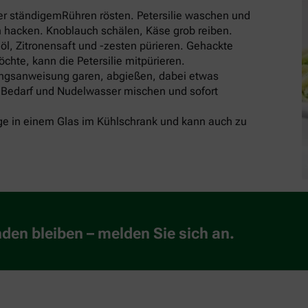
ter ständigemRühren rösten. Petersilie waschen und
n hacken. Knoblauch schälen, Käse grob reiben.
l, Zitronensaft und -zesten pürieren. Gehackte
öchte, kann die Petersilie mitpürieren.
ngsanweisung garen, abgießen, dabei etwas
 Bedarf und Nudelwasser mischen und sofort
 Tage in einem Glas im Kühlschrank und kann auch zu
en bleiben – melden Sie sich an.