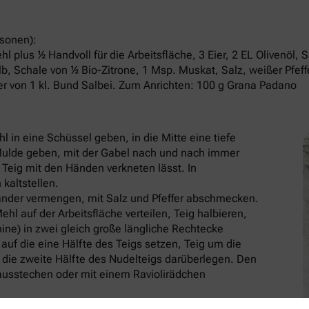
rsonen):
 plus ½ Handvoll für die Arbeitsfläche, 3 Eier, 2 EL Olivenöl, S
elb, Schale von ½ Bio-Zitrone, 1 Msp. Muskat, Salz, weißer Pfef
ätter von 1 kl. Bund Salbei. Zum Anrichten: 100 g Grana Padano
 in eine Schüssel geben, in die Mitte eine tiefe
e Mulde geben, mit der Gabel nach und nach immer
 Teig mit den Händen verkneten lässt. In
 kaltstellen.
nander vermengen, mit Salz und Pfeffer abschmecken.
hl auf der Arbeitsfläche verteilen, Teig halbieren,
ine) in zwei gleich große längliche Rechtecke
auf die eine Hälfte des Teigs setzen, Teig um die
 die zweite Hälfte des Nudelteigs darüberlegen. Den
 ausstechen oder mit einem Raviolirädchen
 Kochen bringen, Salz zugeben und die Ravioli am