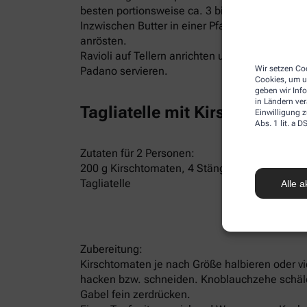
besten portionsweise ca. 3 bis 4 Minuten zieh
Inzwischen Butter in einer Pfanne schmelzen, 
anrösten.
Ravioli auf Tellern anrichten und mit der Salbe
Wir setzen Coo
Padano servieren.
Cookies, um u
geben wir Inf
in Ländern ve
Tagliatelle mit Kirschtomaten
Einwilligung z
Abs. 1 lit. a
Zutaten für 2 Personen:
200 g Kirschtomaten, 4 Stängel Petersilie, 2 
Tagliatelle
Alle a
Zubereitung:
Kirschtomaten je nach Größe halbieren oder vi
hacken bzw. schneiden. Knoblauchzehe schälen
Gabel fein zerdrücken.