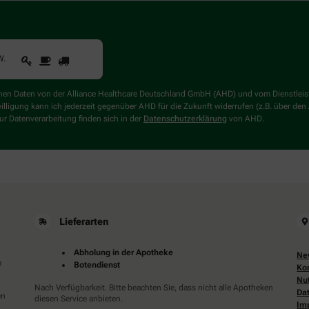
1
2
3
Sind
W
.
Sie
ein
Mensch?
genen Daten von der Alliance Healthcare Deutschland GmbH (AHD) und vom Dienstlei
Dann
willigung kann ich jederzeit gegenüber AHD für die Zukunft widerrufen (z.B. über den
wählen
r Datenverarbeitung finden sich in der
Datenschutzerklärung
von AHD.
Sie
bitte
den
LKW.
Lieferarten
Abholung in der Apotheke
Ne
m
Botendienst
Ko
Nu
Nach Verfügbarkeit. Bitte beachten Sie, dass nicht alle Apotheken
Da
en
diesen Service anbieten.
Im