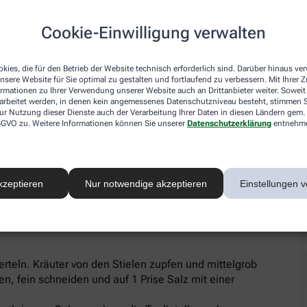
en lassen.
Öl zugeben und erhitzen, Salbeiblätter darin
Cookie-Einwilligung verwalten
ibutter beträufeln. Mit viel grob geriebenem Grana
kies, die für den Betrieb der Website technisch erforderlich sind. Darüber hinaus v
nsere Website für Sie optimal zu gestalten und fortlaufend zu verbessern. Mit Ihrer
ormationen zu Ihrer Verwendung unserer Website auch an Drittanbieter weiter. Soweit
rarbeitet werden, in denen kein angemessenes Datenschutzniveau besteht, stimmen Si
ur Nutzung dieser Dienste auch der Verarbeitung Ihrer Daten in diesen Ländern gem. 
 DSGVO zu. Weitere Informationen können Sie unserer
Datenschutzerklärung
entnehm
Stängel Oregano, 4 Stängel Basilikum, 1 Knoblauchzehe, Salz, we
kzeptieren
Nur notwendige akzeptieren
Einstellungen v
erteln. Kräuter von den Stielen zupfen und mittelgrob
, fein schneiden und auf 1 Prise Salz mit einer