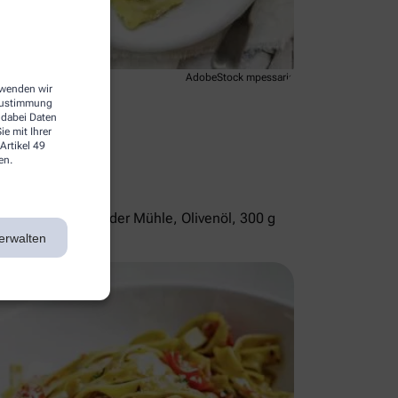
AdobeStock mpessaris
erwenden wir
 Zustimmung
 dabei Daten
e mit Ihrer
Artikel 49
en.
ißer Pfeffer aus der Mühle, Olivenöl, 300 g
erwalten