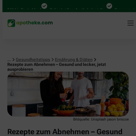
Ernährung & Diäten
 in Deutschland
Online bei Ihrer Apotheke bestellen
Bequem zwischen Abho
...
Gesundheitstipps
Ernährung & Diäten
Rezepte zum Abnehmen – Gesund und lecker, jetzt
ausprobieren
Bildquelle: Unsplash jason briscoe
Rezepte zum Abnehmen – Gesund