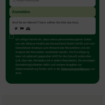
Sind Sie ein Mensch? Dann wählen Sie bitte
das Auto
.
1
2
3
Sind
Sie
ein
Mensch?
Ich willige hiermit ein, dass meine personenbezogenen Daten
Dann
von der Alliance Healthcare Deutschland GmbH (AHD) und vom
wählen
Dienstleister Emarsys zum Versand des Newsletters und der
Sie
Analyse der Newsletter verarbeitet werden. Die Einwilligung
bitte
kann ich jederzeit gegenüber AHD für die Zukunft widerrufen
das
(z.B. über den Abmelde-Link in jedem Newsletter). Die sonstigen
Auto.
Kontaktmöglichkeiten dafür und weitere Angaben zur
Datenverarbeitung finden sich in der
Datenschutzerklärung
von
AHD.