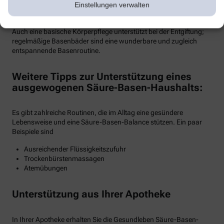
Auch Bewegung spielt eine große Rolle – auch sie entspannt und
Einstellungen verwalten
erleichtert dem Körper u.a. durch Schwitzen die Entgiftung.
Auch eine basische Körperpflege unterstützt bei der Entgiftung;
regelmäßige Basenbäder sind eine wunderbare und zugleich
entspannende Basenroutine.
Weitere Tipps zur Unterstützung eines
ausgewogenen Säure-Basen-Haushalts:
Es gibt zahlreiche Routinen, die im Alltag eine gesündere
Lebensweise und eine Säure-Basen-Balance stützen. Ein paar
Beispiele sind
Ausreichender Flüssigkeitszufuhr
Trockenbürstenmassagen
Atemübungen
Unterstützung aus Ihrer Apotheke
In Ihrer Apotheke erhalten Sie die Gesundleben Säure-Basen-