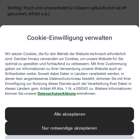
Wichtig: frisch und unverarbeitet (in Gläsern gekauft sind sie oft
gezuckert, erhitzt o.ä.)
Was sind Säure bildende Lebensmittel?
Cookie-Einwilligung verwalten
Säurebildner sollten insgesamt einen geringeren Anteil
ausmachen als Basen bildende. Dabei sollten Sie sich vor allem
Wir setzen Cookies, die für den Betrieb der Website technisch erforderlich
der “guten Säurebildner” bedienen, die zwar sauer
sind. Darüber hinaus verwenden wir Cookies, um unsere Website für Sie
verstoffwechselt werden, Ihnen aber auch viele gute Nährstoffe
optimal zu gestalten und fortlaufend zu verbessern. Mit Ihrer Zustimmung
geben wir Informationen zu Ihrer Verwendung unserer Website auch an
liefern. Hierzu gehören beispielsweise Hülsenfrüchte, Nüsse,
Drittanbieter weiter. Soweit dabei Daten in Ländern verarbeitet werden, in
Haferflocken usw. Auf die “schlechten Säurebildner”, wie
denen kein angemessenes Datenschutzniveau besteht, stimmen Sie mit Ihrer
Fertigprodukte, Softdrinks, Genussgifte wie Alkohol und Zucker
Einwilligung zur Nutzung dieser Dienste auch der Verarbeitung Ihrer Daten in
sowie ein Übermaß an tierischen Lebensmitteln sollten Sie
diesen Ländern gem. Artikel 49 Abs. 1 lit. a DSGVO zu. Weitere Informationen
möglichst verzichten.
können Sie unserer
Datenschutzerklärung
entnehmen.
Basenüberschüssiger Lebensstil
Alle akzeptieren
Neben einer gesunden Ernährungsweise lohnt es sich in jedem
Nur notwendige akzeptieren
Fall auch ein effektives Stressmanagement zu betreiben, um dem
Organismus ausreichend Regenerationsmöglichkeit zu bieten.