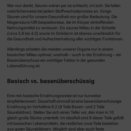
Wer nun denkt, Säuren wären per se schlecht, irrt sich: Sie fallen
natürlicherweise bei jedem Stoffwechselprozess an. Einige
Säuren sind für unsere Gesundheit von großer Bedeutung: Die
Magensäure hilft beispielsweise, die im Körper eintreffenden
Nahrungsmittel zu verdauen. Ein saures Milieu in der Scheide
(circa 3,8 bis 4,5) sowie im Dickdarm ist ebenso unerlässlich für
die Gesundheit und Aufrechterhaltung aller wichtigen Funktionen.
Allerdings arbeiten die meisten unserer Organe nur in einem
basischen Milieu optimal, weshalb – auch in der Ernährung – ein
Basenüberschuss ein wichtiger Faktor in der gesunden
Lebensführung ist.
Basisch vs. basenüberschüssig
Eine rein basische Ernährungsweise ist nur kurweise
empfehlenswert. Dauerhaft sinnvoll ist eine basenüberschüssige
Ernährung im Verhältnis 8:2 (8 Teile Basen- und 2 Teile
Säurebildner). Stellen Sie sich einen Teller vor, den man in 10
gleich große Stücke unterteilt. Im Idealfall sind 8 dieser Teile gefüllt
mit basischen Lebensmitteln, die restlichen zwei Teile bestehen
aus guten Säurebildnern. Möglich sind aber auch feste