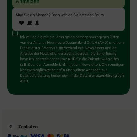
Sind Sie ein Mensch? Dann wählen Sie bitte
den Baum
.
1
2
3
Sind
Sie
ein
Mensch?
Ich willige hiermit ein, dass meine personenbezogenen Daten
Dann
von der Alliance Healthcare Deutschland GmbH (AHD) und vom
wählen
Dienstleister Emarsys zum Versand des Newsletters und der
Sie
Analyse der Newsletter verarbeitet werden. Die Einwilligung
bitte
kann ich jederzeit gegenüber AHD für die Zukunft widerrufen
den
(z.B. über den Abmelde-Link in jedem Newsletter). Die sonstigen
Baum.
Kontaktmöglichkeiten dafür und weitere Angaben zur
Datenverarbeitung finden sich in der
Datenschutzerklärung
von
AHD.
Zahlarten