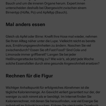
Bauch und um die inneren Organe herum. Expert:innen
unterscheiden deshalb bei Übergewicht zwischen einem
Birnentyp (Hüfte, Po) und Apfeltyp (Bauch).
Mal anders essen
Gleich ob Apfel oder Birne: Kneift Ihre Hose mal wieder, nehmen
Sie Ihren Alltag näher unter die Lupe. Vielleicht reicht es bereits
aus, Ernährungsgewohnheiten zu ändern. Naschen Sie viel
zwischendurch? Essen Sie oft Fast Food? Sind Cola und
Limonade immer griffbereit? Langen Sie bei jeder
Heißhungerattacke tüchtig zu? Wie wär’s, ab jetzt jede Woche
solche Essensfallen durch eine gesunde Angewohnheit ersetzen?
Rechnen für die Figur
Wichtiger Anhaltspunkt für erfolgreiches Abnehmen ist die
tägliche Kalorienmenge. An Gewicht verliert garantiert nur der, der
weniger zu sich nimmt als er benötigt. Im Internet finden Sie
Kalorienrechner, mit denen Sie herausfinden, wie viel Energie Sie
individuell im Schnitt brauchen. Führen Sie gleichzeitig Tagebuch