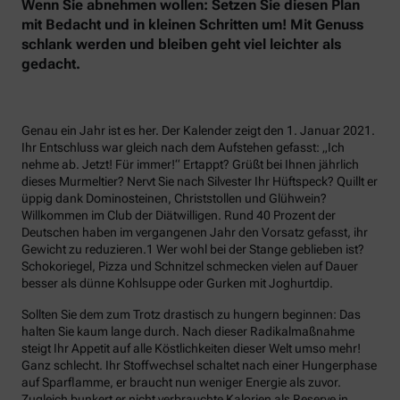
Wenn Sie abnehmen wollen: Setzen Sie diesen Plan
mit Bedacht und in kleinen Schritten um! Mit Genuss
schlank werden und bleiben geht viel leichter als
gedacht.
Genau ein Jahr ist es her. Der Kalender zeigt den 1. Januar 2021.
Ihr Entschluss war gleich nach dem Aufstehen gefasst: „Ich
nehme ab. Jetzt! Für immer!“ Ertappt? Grüßt bei Ihnen jährlich
dieses Murmeltier? Nervt Sie nach Silvester Ihr Hüftspeck? Quillt er
üppig dank Dominosteinen, Christstollen und Glühwein?
Willkommen im Club der Diätwilligen. Rund 40 Prozent der
Deutschen haben im vergangenen Jahr den Vorsatz gefasst, ihr
Gewicht zu reduzieren.1 Wer wohl bei der Stange geblieben ist?
Schokoriegel, Pizza und Schnitzel schmecken vielen auf Dauer
besser als dünne Kohlsuppe oder Gurken mit Joghurtdip.
Sollten Sie dem zum Trotz drastisch zu hungern beginnen: Das
halten Sie kaum lange durch. Nach dieser Radikalmaßnahme
steigt Ihr Appetit auf alle Köstlichkeiten dieser Welt umso mehr!
Ganz schlecht. Ihr Stoffwechsel schaltet nach einer Hungerphase
auf Sparflamme, er braucht nun weniger Energie als zuvor.
Zugleich bunkert er nicht verbrauchte Kalorien als Reserve in