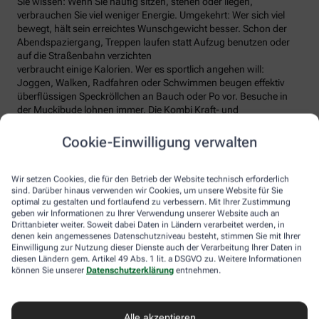
Sie wissen: Wenn Sie häufig sitzen, stehen oder liegen,
verbrauchen Sie viel weniger Energie. Umgekehrt: Wer sich viel
bewegt, hält sein erreichtes Wunschgewicht besser. Schon der
Abendspaziergang, Treppen laufen statt Aufzug benutzen oder
auf die Straßenbahn verzichten
verbraucht einige Kalorien. Wer es sportlich angehen will:
Joggen, Walken, Radfahren oder Schwimmen beugen effektiv
überflüssigen Speckröllchen an Bauch oder Po vor. Besuche in
der Muckibude lohnen immer. Die Kombi Kraft- und
Ausdauertraining erweist sich als perfekte Formel, um der
Körperfülle zu Leibe zu rücken.
Cookie-Einwilligung verwalten
Gut durch den Tag
Wir setzen Cookies, die für den Betrieb der Website technisch erforderlich
sind. Darüber hinaus verwenden wir Cookies, um unsere Website für Sie
optimal zu gestalten und fortlaufend zu verbessern. Mit Ihrer Zustimmung
Jetzt gilt es zum Schluss nur noch, mit Genuss durch den Tag zu
geben wir Informationen zu Ihrer Verwendung unserer Website auch an
kommen. Ein Vorschlag zum Ausprobieren: Essen Sie etwa zum
Drittanbieter weiter. Soweit dabei Daten in Ländern verarbeitet werden, in
Frühstück statt Toast Vollkornbrot. Es hält den Blutzuckerspiegel
denen kein angemessenes Datenschutzniveau besteht, stimmen Sie mit Ihrer
Einwilligung zur Nutzung dieser Dienste auch der Verarbeitung Ihrer Daten in
konstant, versorgt mit Energie und beugt Heißhungerattacken vor.
diesen Ländern gem. Artikel 49 Abs. 1 lit. a DSGVO zu. Weitere Informationen
Der Apfel oder Joghurt mit Früchten als Zwischenmahlzeit
können Sie unserer
Datenschutzerklärung
entnehmen.
schmeckt süß, ist aber nährstoffreicher und kalorienärmer als der
Schokoriegel. Gut, wenn beim Mittagessen die Portion Gemüse
größer als die Nudelration ist. Mageres Fleisch oder Fisch ist drei
Alle akzeptieren
Mal die Woche erlaubt. Süßmäuler dürfen am Nachmittag sogar