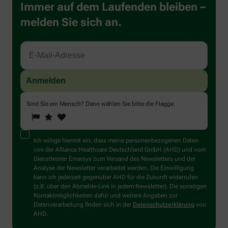
Immer auf dem Laufenden bleiben –
melden Sie sich an.
Sind Sie ein Mensch? Dann wählen Sie bitte
die Flagge
.
1
2
3
Sind
Sie
ein
Mensch?
Ich willige hiermit ein, dass meine personenbezogenen Daten
Dann
von der Alliance Healthcare Deutschland GmbH (AHD) und vom
wählen
Dienstleister Emarsys zum Versand des Newsletters und der
Sie
Analyse der Newsletter verarbeitet werden. Die Einwilligung
bitte
kann ich jederzeit gegenüber AHD für die Zukunft widerrufen
die
(z.B. über den Abmelde-Link in jedem Newsletter). Die sonstigen
Flagge.
Kontaktmöglichkeiten dafür und weitere Angaben zur
Datenverarbeitung finden sich in der
Datenschutzerklärung
von
AHD.