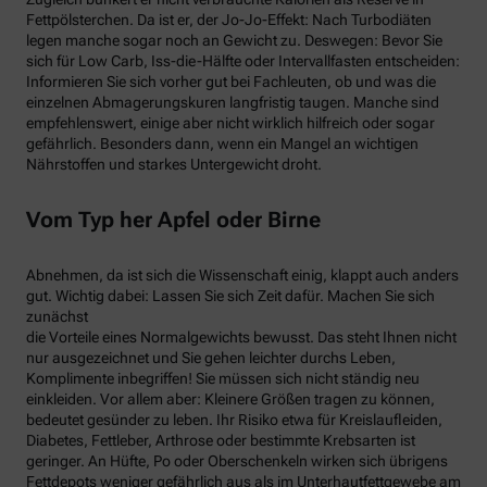
Fettpölsterchen. Da ist er, der Jo-Jo-Effekt: Nach Turbodiäten
legen manche sogar noch an Gewicht zu. Deswegen: Bevor Sie
sich für Low Carb, Iss-die-Hälfte oder Intervallfasten entscheiden:
Informieren Sie sich vorher gut bei Fachleuten, ob und was die
einzelnen Abmagerungskuren langfristig taugen. Manche sind
empfehlenswert, einige aber nicht wirklich hilfreich oder sogar
gefährlich. Besonders dann, wenn ein Mangel an wichtigen
Nährstoffen und starkes Untergewicht droht.
Vom Typ her Apfel oder Birne
Abnehmen, da ist sich die Wissenschaft einig, klappt auch anders
gut. Wichtig dabei: Lassen Sie sich Zeit dafür. Machen Sie sich
zunächst
die Vorteile eines Normalgewichts bewusst. Das steht Ihnen nicht
nur ausgezeichnet und Sie gehen leichter durchs Leben,
Komplimente inbegriffen! Sie müssen sich nicht ständig neu
einkleiden. Vor allem aber: Kleinere Größen tragen zu können,
bedeutet gesünder zu leben. Ihr Risiko etwa für Kreislaufleiden,
Diabetes, Fettleber, Arthrose oder bestimmte Krebsarten ist
geringer. An Hüfte, Po oder Oberschenkeln wirken sich übrigens
Fettdepots weniger gefährlich aus als im Unterhautfettgewebe am