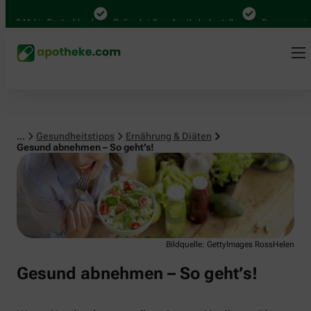
Ernährung & Diäten
0 Mal in Deutschland
Online bei Ihrer Apotheke bestellen
Bequem zwischen 
...
Gesundheitstipps
Ernährung & Diäten
Gesund abnehmen – So geht’s!
Bildquelle: GettyImages RossHelen
Gesund abnehmen – So geht’s!