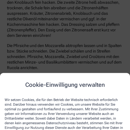
den Knoblauch fein hacken. Die zweite Zitrone heiß abwaschen,
trocknen, die Schale fein abreiben und die Zitronenhälften
auspressen. Kräuter, Zitronenabrieb, Knoblauch und das
restliche Olivenöl miteinander vermischen und ggf. in der
Küchenmaschine fein hacken. Das Dressing salzen und pfeffern
(Zitronenpfeffer). Den Essig und den Zitronensaft erst kurz vor
dem Servieren einrühren!
Die Pfirsiche und den Mozzarella abtropfen lassen und in Spalten
bzw. Stücke schneiden. Die Zwiebel schälen und in Streifen
schneiden. Pfirsiche, Mozzarella, Zwiebel und Croûtons mit den
restlichen Minze- und Basilikumblättern vermischen und auf dem
Rucola anrichten.
Das Dressing jetzt mit dem Zitronensaft und Essig verrühren und
über den Salat geben. Zum Schluss noch die Prosciutto-Scheiben
Cookie-Einwilligung verwalten
auf den Salat setzen.
Arbeitszeit ca. 30 Minuten
Wir setzen Cookies, die für den Betrieb der Website technisch erforderlich
Koch-/Backzeit ca. 15 Minuten
sind. Darüber hinaus verwenden wir Cookies, um unsere Website für Sie
optimal zu gestalten und fortlaufend zu verbessern. Mit Ihrer Zustimmung
Gesamtzeit ca. 45 Minuten
geben wir Informationen zu Ihrer Verwendung unserer Website auch an
Schwierigkeitsgrad simpel
Drittanbieter weiter. Soweit dabei Daten in Ländern verarbeitet werden, in
denen kein angemessenes Datenschutzniveau besteht, stimmen Sie mit Ihrer
Einwilligung zur Nutzung dieser Dienste auch der Verarbeitung Ihrer Daten in