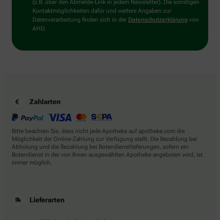
den
(z.B. über den Abmelde-Link in jedem Newsletter). Die sonstigen
Stern.
Kontaktmöglichkeiten dafür und weitere Angaben zur
Datenverarbeitung finden sich in der
Datenschutzerklärung
von
AHD.
Zahlarten
Bitte beachten Sie, dass nicht jede Apotheke auf apotheke.com die
Möglichkeit der Online-Zahlung zur Verfügung stellt. Die Bezahlung bei
Abholung und die Bezahlung bei Botendienstlieferungen, sofern ein
Botendienst in der von Ihnen ausgewählten Apotheke angeboten wird, ist
immer möglich.
Lieferarten