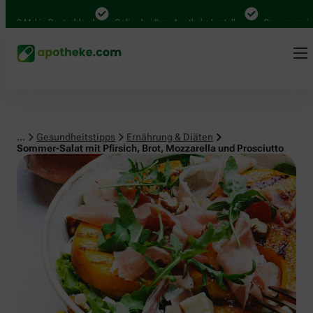
Ernährung & Diäten
00 Mal in Deutschland
Online bei Ihrer Apotheke bestellen
Bequem zwische
...
Gesundheitstipps
Ernährung & Diäten
Sommer-Salat mit Pfirsich, Brot, Mozzarella und Prosciutto