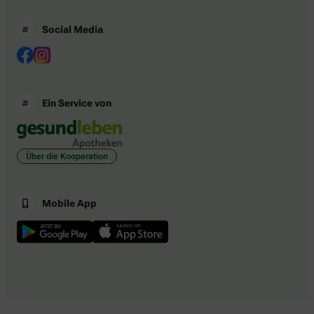
Social Media
Ein Service von
Über die Kooperation
Mobile App