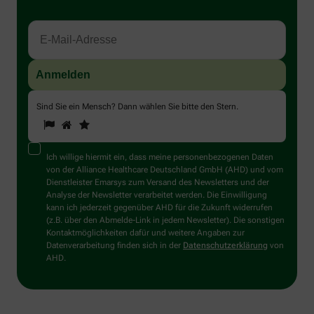
Sind Sie ein Mensch? Dann wählen Sie bitte
den Stern
.
1
2
3
Sind
Sie
ein
Mensch?
Ich willige hiermit ein, dass meine personenbezogenen Daten
Dann
von der Alliance Healthcare Deutschland GmbH (AHD) und vom
wählen
Dienstleister Emarsys zum Versand des Newsletters und der
Sie
Analyse der Newsletter verarbeitet werden. Die Einwilligung
bitte
kann ich jederzeit gegenüber AHD für die Zukunft widerrufen
den
(z.B. über den Abmelde-Link in jedem Newsletter). Die sonstigen
Stern.
Kontaktmöglichkeiten dafür und weitere Angaben zur
Datenverarbeitung finden sich in der
Datenschutzerklärung
von
AHD.