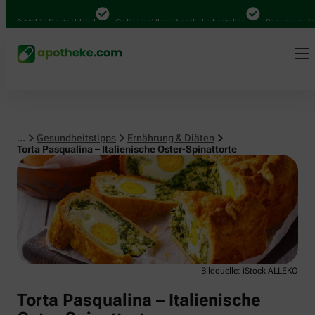
Ernährung & Diäten
00 Mal in Deutschland
Online bei Ihrer Apotheke bestellen
Bequem zwische
...
Gesundheitstipps
Ernährung & Diäten
Torta Pasqualina – Italienische Oster-Spinattorte
Bildquelle: iStock ALLEKO
Torta Pasqualina – Italienische