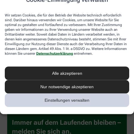
etwas ausziehen). 5 davon dünn mit Öl bepinseln und
übereinander in die Springform legen. Den sechsten Fladen
auflegen. Die übrigen Teigstücke ebenfalls ausrollen, jeden
Wir setzen Cookies, die für den Betrieb der Website technisch erforderlich
Fladen mehrmals mit einer Gabel einstechen, mit Öl bepinseln,
sind. Darüber hinaus verwenden wir Cookies, um unsere Website für Sie
stapeln und Teigstapel beiseitelegen.
optimal zu gestalten und fortlaufend zu verbessern. Mit Ihrer Zustimmung
geben wir Informationen zu Ihrer Verwendung unserer Website auch an
Die Füllung in der Form verstreichen. Mit einem Löffel 6 Mulden in
Drittanbieter weiter. Soweit dabei Daten in Ländern verarbeitet werden, in
die Füllung drücken und in jede Mulde ein rohes,
denen kein angemessenes Datenschutzniveau besteht, stimmen Sie mit Ihrer
Einwilligung zur Nutzung dieser Dienste auch der Verarbeitung Ihrer Daten in
aufgeschlagenes Ei gleiten lassen. Alles mit Parmesan bestreuen
diesen Ländern gem. Artikel 49 Abs. 1 lit. a DSGVO zu. Weitere Informationen
und den vorbereiteten Teigstapel auflegen. Form auf dem Rost in
können Sie unserer
Datenschutzerklärung
entnehmen.
den Backofen schieben.
Einschub: unteres Drittel. Backzeit: etwa 90 Min. Spinattorte auf
einem Kuchenrost etwas abkühlen lassen, dann die Springform
Alle akzeptieren
entfernen. Die Torte entweder warm oder kalt servieren.
Nur notwendige akzeptieren
Einstellungen verwalten
Immer auf dem Laufenden bleiben –
melden Sie sich an.