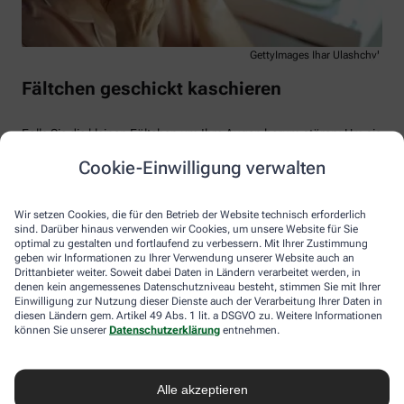
GettyImages Ihar Ulashchyk
Fältchen geschickt kaschieren
Falls Sie die kleinen Fältchen um Ihre Augen herum stören: Um sie
zu mildern, rät das dermatologisch geschulte Apothekenpersonal
Cookie-Einwilligung verwalten
zu Produkten mit Hyaluronsäure, Vitamin C oder Retinol. Machen
Ihnen dagegen dunkle Schatten unter den Augen zu schaffen: Mit
Cremes zum Abdecken (Concealer) lassen sie sich quasi
Wir setzen Cookies, die für den Betrieb der Website technisch erforderlich
wegzaubern. Aufhellende Texturen können die verstärkte
sind. Darüber hinaus verwenden wir Cookies, um unsere Website für Sie
Pigmentierung der Haut kaschieren. Tragen Sie die Kosmetik auf
optimal zu gestalten und fortlaufend zu verbessern. Mit Ihrer Zustimmung
und klopfen Sie sie sanft mit den Fingern in die Haut ein. Werfen
geben wir Informationen zu Ihrer Verwendung unserer Website auch an
Sie zum Schluss einen prüfenden Blick in den Spiegel: Vielleicht
Drittanbieter weiter. Soweit dabei Daten in Ländern verarbeitet werden, in
denen kein angemessenes Datenschutzniveau besteht, stimmen Sie mit Ihrer
wirkt das Verwöhnprogramm bereits – und Ihre Augen funkeln
Einwilligung zur Nutzung dieser Dienste auch der Verarbeitung Ihrer Daten in
jetzt auch wie Sterne …
diesen Ländern gem. Artikel 49 Abs. 1 lit. a DSGVO zu. Weitere Informationen
können Sie unserer
Datenschutzerklärung
entnehmen.
Das macht müde Augenpartien wieder
munter
Alle akzeptieren