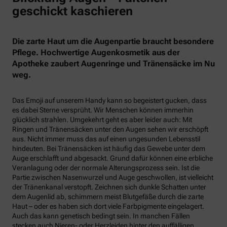
geschickt kaschieren
Die zarte Haut um die Augenpartie braucht besondere
Pflege. Hochwertige Augenkosmetik aus der
Apotheke zaubert Augenringe und Tränensäcke im Nu
weg.
Das Emoji auf unserem Handy kann so begeistert gucken, dass
es dabei Sterne versprüht. Wir Menschen können immerhin
glücklich strahlen. Umgekehrt geht es aber leider auch: Mit
Ringen und Tränensäcken unter den Augen sehen wir erschöpft
aus. Nicht immer muss das auf einen ungesunden Lebensstil
hindeuten. Bei Tränensäcken ist häufig das Gewebe unter dem
Auge erschlafft und abgesackt. Grund dafür können eine erbliche
Veranlagung oder der normale Alterungsprozess sein. Ist die
Partie zwischen Nasenwurzel und Auge geschwollen, ist vielleicht
der Tränenkanal verstopft. Zeichnen sich dunkle Schatten unter
dem Augenlid ab, schimmern meist Blutgefäße durch die zarte
Haut – oder es haben sich dort viele Farbpigmente eingelagert.
Auch das kann genetisch bedingt sein. In manchen Fällen
stecken auch Nieren- oder Herzleiden hinter den auffälligen