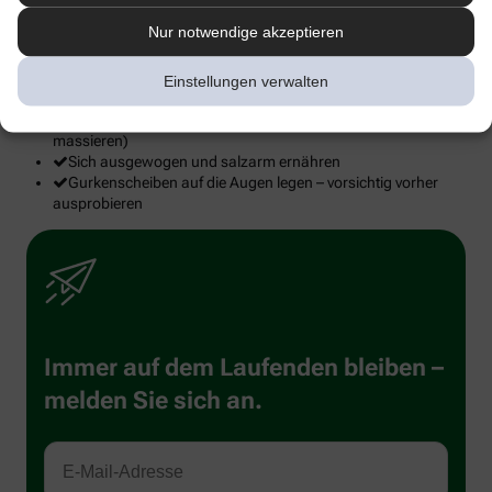
Ausreichend Wasser oder ungesüßten Tee trinken, wenig
Nur notwendige akzeptieren
oder keinen Alkohol
Auf ausreichend Schlaf achten und öfter Pausen gegen den
Stress einlegen
Einstellungen verwalten
Mit dem Rauchen aufhören
Augenlider öfter sanft massieren (in Richtung Lidkante
massieren)
Sich ausgewogen und salzarm ernähren
Gurkenscheiben auf die Augen legen – vorsichtig vorher
ausprobieren
Immer auf dem Laufenden bleiben –
melden Sie sich an.