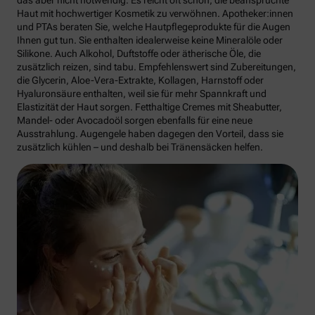
das aber nicht notwendig. Es reicht oft schon, die beanspruchte
Haut mit hochwertiger Kosmetik zu verwöhnen. Apotheker:innen
und PTAs beraten Sie, welche Hautpflegeprodukte für die Augen
Ihnen gut tun. Sie enthalten idealerweise keine Mineralöle oder
Silikone. Auch Alkohol, Duftstoffe oder ätherische Öle, die
zusätzlich reizen, sind tabu. Empfehlenswert sind Zubereitungen,
die Glycerin, Aloe-Vera-Extrakte, Kollagen, Harnstoff oder
Hyaluronsäure enthalten, weil sie für mehr Spannkraft und
Elastizität der Haut sorgen. Fetthaltige Cremes mit Sheabutter,
Mandel- oder Avocadoöl sorgen ebenfalls für eine neue
Ausstrahlung. Augengele haben dagegen den Vorteil, dass sie
zusätzlich kühlen – und deshalb bei Tränensäcken helfen.