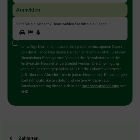
Sind Sie ein Mensch? Dann wählen Sie bitte
die Flagge
.
1
2
3
Sind
Sie
ein
Mensch?
Ich willige hiermit ein, dass meine personenbezogenen Daten
Dann
von der Alliance Healthcare Deutschland GmbH (AHD) und vom
wählen
Dienstleister Emarsys zum Versand des Newsletters und der
Sie
Analyse der Newsletter verarbeitet werden. Die Einwilligung
bitte
kann ich jederzeit gegenüber AHD für die Zukunft widerrufen
die
(z.B. über den Abmelde-Link in jedem Newsletter). Die sonstigen
Flagge.
Kontaktmöglichkeiten dafür und weitere Angaben zur
Datenverarbeitung finden sich in der
Datenschutzerklärung
von
AHD.
Zahlarten