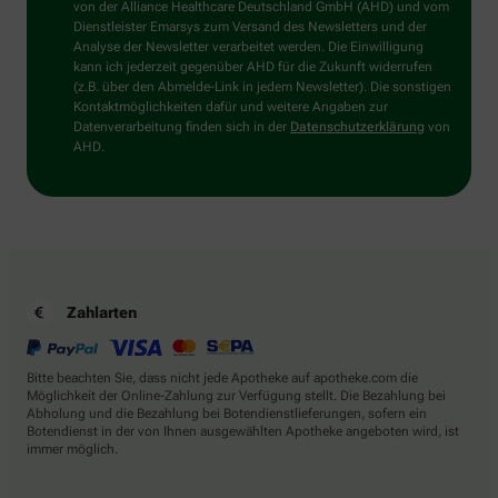
Dann
von der Alliance Healthcare Deutschland GmbH (AHD) und vom
wählen
Dienstleister Emarsys zum Versand des Newsletters und der
Sie
Analyse der Newsletter verarbeitet werden. Die Einwilligung
bitte
kann ich jederzeit gegenüber AHD für die Zukunft widerrufen
den
(z.B. über den Abmelde-Link in jedem Newsletter). Die sonstigen
Baum.
Kontaktmöglichkeiten dafür und weitere Angaben zur
Datenverarbeitung finden sich in der
Datenschutzerklärung
von
AHD.
Zahlarten
Bitte beachten Sie, dass nicht jede Apotheke auf apotheke.com die
Möglichkeit der Online-Zahlung zur Verfügung stellt. Die Bezahlung bei
Abholung und die Bezahlung bei Botendienstlieferungen, sofern ein
Botendienst in der von Ihnen ausgewählten Apotheke angeboten wird, ist
immer möglich.