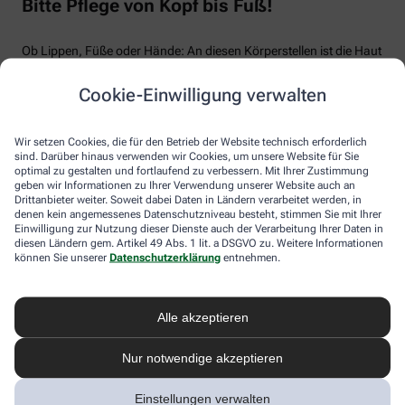
Bitte Pflege von Kopf bis Fuß!
Ob Lippen, Füße oder Hände: An diesen Körperstellen ist die Haut
besonders empfindlich und ungeschützt den Wetterkapriolen des
Winters ausgesetzt. So besitzen Lippen keine Talgdrüsen und vor
Cookie-Einwilligung verwalten
Sonne schützende Pigmente, auch die Hornschicht fehlt. Der
Handrücken besitzt nur wenig Unterhautfettgewebe und
Talgdrüsen. Letztere sind an unseren Füßen ebenso Mangelware.
Wir setzen Cookies, die für den Betrieb der Website technisch erforderlich
Die gute Nachricht: Es gibt viele Produkte für Lippen, Füße und
sind. Darüber hinaus verwenden wir Cookies, um unsere Website für Sie
optimal zu gestalten und fortlaufend zu verbessern. Mit Ihrer Zustimmung
Hände, die die Hautbarriere gezielt stärken. Apotheker:innen und
geben wir Informationen zu Ihrer Verwendung unserer Website auch an
PTA beraten Sie gerne dazu.
Drittanbieter weiter. Soweit dabei Daten in Ländern verarbeitet werden, in
denen kein angemessenes Datenschutzniveau besteht, stimmen Sie mit Ihrer
Einwilligung zur Nutzung dieser Dienste auch der Verarbeitung Ihrer Daten in
diesen Ländern gem. Artikel 49 Abs. 1 lit. a DSGVO zu. Weitere Informationen
können Sie unserer
Datenschutzerklärung
entnehmen.
Alle akzeptieren
Nur notwendige akzeptieren
Einstellungen verwalten