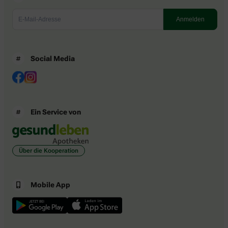
Social Media
Ein Service von
Über die Kooperation
Mobile App