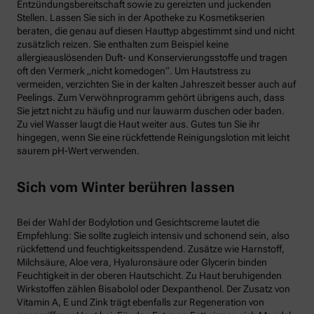
Entzündungsbereitschaft sowie zu gereizten und juckenden
Stellen. Lassen Sie sich in der Apotheke zu Kosmetikserien
beraten, die genau auf diesen Hauttyp abgestimmt sind und nicht
zusätzlich reizen. Sie enthalten zum Beispiel keine
allergieauslösenden Duft- und Konservierungsstoffe und tragen
oft den Vermerk „nicht komedogen“. Um Hautstress zu
vermeiden, verzichten Sie in der kalten Jahreszeit besser auch auf
Peelings. Zum Verwöhnprogramm gehört übrigens auch, dass
Sie jetzt nicht zu häufig und nur lauwarm duschen oder baden.
Zu viel Wasser laugt die Haut weiter aus. Gutes tun Sie ihr
hingegen, wenn Sie eine rückfettende Reinigungslotion mit leicht
saurem pH-Wert verwenden.
Sich vom Winter berühren lassen
Bei der Wahl der Bodylotion und Gesichtscreme lautet die
Empfehlung: Sie sollte zugleich intensiv und schonend sein, also
rückfettend und feuchtigkeitsspendend. Zusätze wie Harnstoff,
Milchsäure, Aloe vera, Hyaluronsäure oder Glycerin binden
Feuchtigkeit in der oberen Hautschicht. Zu Haut beruhigenden
Wirkstoffen zählen Bisabolol oder Dexpanthenol. Der Zusatz von
Vitamin A, E und Zink trägt ebenfalls zur Regeneration von