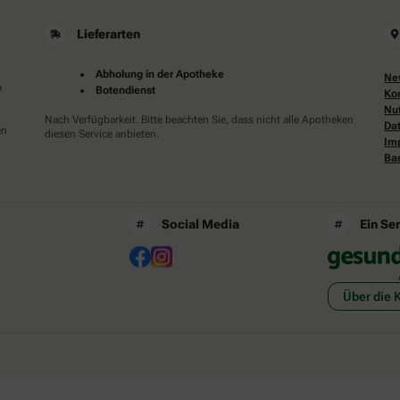
Lieferarten
Abholung in der Apotheke
Ne
m
Botendienst
Ko
Nu
Nach Verfügbarkeit. Bitte beachten Sie, dass nicht alle Apotheken
Da
en
diesen Service anbieten.
Im
Bar
Social Media
Ein Se
Über die 