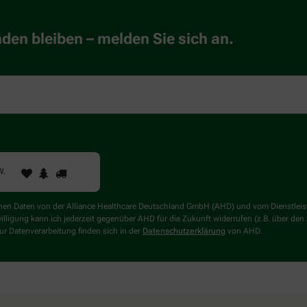
en bleiben – melden Sie sich an.
1
2
3
Sind
W
.
Sie
ein
Mensch?
genen Daten von der Alliance Healthcare Deutschland GmbH (AHD) und vom Dienstlei
Dann
willigung kann ich jederzeit gegenüber AHD für die Zukunft widerrufen (z.B. über den
wählen
r Datenverarbeitung finden sich in der
Datenschutzerklärung
von AHD.
Sie
bitte
den
LKW.