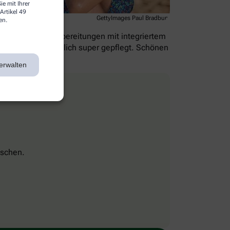
e mit Ihrer
Artikel 49
GettyImages Paul Bradbury
en.
 gibt es extra Zubereitungen mit integriertem
onne geküsst, nämlich super gepflegt. Schönen
erwalten
schen.