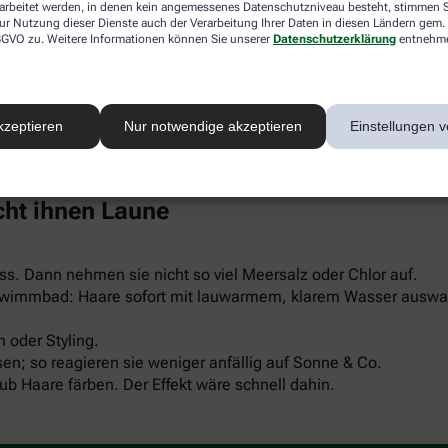
rarbeitet werden, in denen kein angemessenes Datenschutzniveau besteht, stimmen Si
ur Nutzung dieser Dienste auch der Verarbeitung Ihrer Daten in diesen Ländern gem. 
 DSGVO zu. Weitere Informationen können Sie unserer
Datenschutzerklärung
entnehm
ner Pflegeformel gegen UV-Strahlen. Für einen gefärbten Schopf
al aus. Sie werden merken: Ihre Haare sehen aus wie von der S
kzeptieren
Nur notwendige akzeptieren
Einstellungen v
ht ihnen Laune
s. Dann nehmen sie nicht so viel Meersalz oder Chlor auf.
wimmbad: Haare sofort mit lauwarmem, klarem Wasser auswa
 oder Styling.
n; so reagieren sie weniger anfällig auf Sonne & Co.
b Haare färben. Der Effekt wäre schnell dahin.