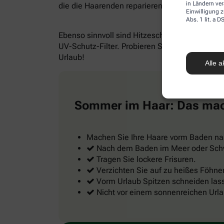
in Ländern ve
die die Haarenden reparieren und stärken.
Einwilligung z
Abs. 1 lit. a
Ebenso sinnvoll sind Hitzeschutzsprays mit ei
UV-Schutz-Filter. Probieren Sie das gleich m
Urlaub!
Alle a
Sommer im Haar: Das mac
Machen Sie Ihre Haare vorm Baden nas
Nach dem Baden im Meer oder Sch
Tragen Sie lockere Frisuren.
Verzichten Sie auf zu heißes Föhnen
Vorm Urlaub Spitzen schneiden lasse
Nicht vor einem sonnenreichen Urlau