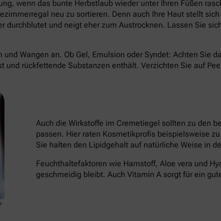
g, wenn das bunte Herbstlaub wieder unter Ihren Füßen rasche
dezimmerregal neu zu sortieren. Denn auch Ihre Haut stellt sich
ger durchblutet und neigt eher zum Austrocknen. Lassen Sie sich
inn und Wangen an. Ob Gel, Emulsion oder Syndet: Achten Sie d
st und rückfettende Substanzen enthält. Verzichten Sie auf Pee
Auch die Wirkstoffe im Cremetiegel sollten zu den 
passen. Hier raten Kosmetikprofis beispielsweise z
Sie halten den Lipidgehalt auf natürliche Weise in d
Feuchthaltefaktoren wie Harnstoff, Aloe vera und Hy
geschmeidig bleibt. Auch Vitamin A sorgt für ein gut
io