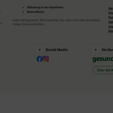
Abholung in der Apotheke
Ne
m
Botendienst
Ko
Nu
Nach Verfügbarkeit. Bitte beachten Sie, dass nicht alle Apotheken
Da
en
diesen Service anbieten.
Im
Bar
Social Media
Ein Se
Über die 