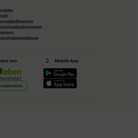
wsletter
ntakt
tzungsbedingungen
tenschutzbestimmungen
pressum
rierefreiheitserklärung
rvice von
Mobile App
Kooperation