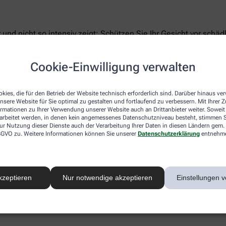
und nicht so intensiv zeigt: Schützen Sie Ihr Gesicht vor schä
elchen Lichtschutzfaktor (LSF) der jeweilige Hauttyp benötigt
z separat auf, dann erst, nachdem die Tagescreme eingezogen 
Cookie-Einwilligung verwalten
Haut entgegen.
Mit Beginn der kälteren Jahreszeit sollten Sie auch
kies, die für den Betrieb der Website technisch erforderlich sind. Darüber hinaus v
nsere Website für Sie optimal zu gestalten und fortlaufend zu verbessern. Mit Ihrer
Gründen: Die empfindliche Hautpartie trocknet schne
ormationen zu Ihrer Verwendung unserer Website auch an Drittanbieter weiter. Soweit
besitzt, auch fehlt ihr die Hornschicht. Lippen könne
rarbeitet werden, in denen kein angemessenes Datenschutzniveau besteht, stimmen Si
ur Nutzung dieser Dienste auch der Verarbeitung Ihrer Daten in diesen Ländern gem. 
Weise vor der Sonne schützen. Umso ratsamer ist es
 DSGVO zu. Weitere Informationen können Sie unserer
Datenschutzerklärung
entnehm
einzucremen, der bereits einen LSF sowie rückfett
Bienenwachs) enthält. Ist die sensible Mundregion be
Dexpanthenol oder Ringelblumenextrakt. Fragen Sie
Pflegestiften.
kzeptieren
Nur notwendige akzeptieren
Einstellungen v
Gut aufgelegt heißt es dann wieder: Nix wie raus ins
Zügen genießen!
nz