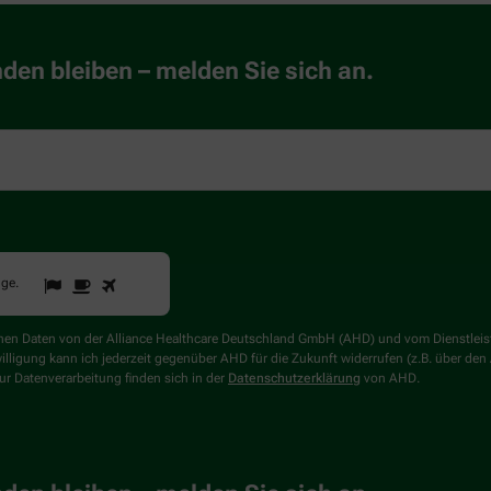
en bleiben – melden Sie sich an.
1
2
3
Sind
gge
.
Sie
ein
Mensch?
genen Daten von der Alliance Healthcare Deutschland GmbH (AHD) und vom Dienstlei
Dann
willigung kann ich jederzeit gegenüber AHD für die Zukunft widerrufen (z.B. über den
wählen
r Datenverarbeitung finden sich in der
Datenschutzerklärung
von AHD.
Sie
bitte
die
Flagge.