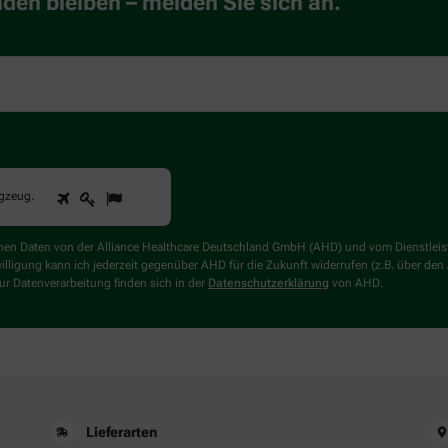
en bleiben – melden Sie sich an.
1
2
3
Sind
ugzeug
.
Sie
ein
Mensch?
genen Daten von der Alliance Healthcare Deutschland GmbH (AHD) und vom Dienstlei
Dann
willigung kann ich jederzeit gegenüber AHD für die Zukunft widerrufen (z.B. über den
wählen
r Datenverarbeitung finden sich in der
Datenschutzerklärung
von AHD.
Sie
bitte
das
Flugzeug.
Lieferarten