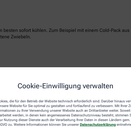
 am besten sofort kühlen. Zum Beispiel mit einem Cold-Pack au
ttene Zwiebeln.
it einem batteriegeladenen Hitzestift aus der Apotheke milder
Cookie-Einwilligung verwalten
kies, die für den Betrieb der Website technisch erforderlich sind. Darüber hinaus v
nsere Website für Sie optimal zu gestalten und fortlaufend zu verbessern. Mit Ihrer
rig dosierte rezeptfreie Hydrocortisoncremes reduzieren unang
ormationen zu Ihrer Verwendung unserer Website auch an Drittanbieter weiter. Soweit
rarbeitet werden, in denen kein angemessenes Datenschutzniveau besteht, stimmen Si
ur Nutzung dieser Dienste auch der Verarbeitung Ihrer Daten in diesen Ländern gem. 
 DSGVO zu. Weitere Informationen können Sie unserer
Datenschutzerklärung
entnehm