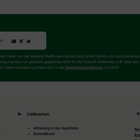
1
2
3
Sind
us
.
Sie
ein
Mensch?
genen Daten von der Alliance Healthcare Deutschland GmbH (AHD) und vom Dienstlei
Dann
willigung kann ich jederzeit gegenüber AHD für die Zukunft widerrufen (z.B. über den
wählen
r Datenverarbeitung finden sich in der
Datenschutzerklärung
von AHD.
Sie
bitte
das
Haus.
Lieferarten
Abholung in der Apotheke
Ne
m
Botendienst
Ko