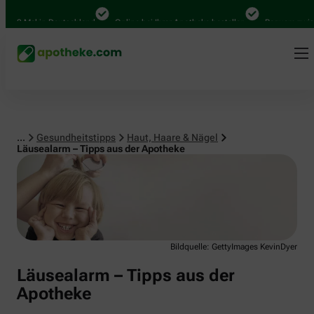
Haut, Haare & Nägel
000 Mal in Deutschland
Online bei Ihrer Apotheke bestellen
Bequem zwische
...
Gesundheitstipps
Haut, Haare & Nägel
Läusealarm – Tipps aus der Apotheke
Bildquelle: GettyImages KevinDyer
Läusealarm – Tipps aus der
Apotheke