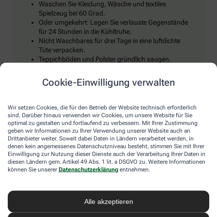
Waschen Sie Kleidung, Wäsche und textiles
Spielzeug bei 60 Grad.
Oder umgekehrt: Legen Sie verlauste Gegenstände
für 24 Stunden in die Kühltruhe.
Nicht Waschbares für drei Tage in eine luftdichte
Tüte verpacken.
Teppichböden und Polster gründlich saugen.
Cookie-Einwilligung verwalten
Wir setzen Cookies, die für den Betrieb der Website technisch erforderlich
sind. Darüber hinaus verwenden wir Cookies, um unsere Website für Sie
optimal zu gestalten und fortlaufend zu verbessern. Mit Ihrer Zustimmung
geben wir Informationen zu Ihrer Verwendung unserer Website auch an
Drittanbieter weiter. Soweit dabei Daten in Ländern verarbeitet werden, in
Immer auf dem Laufenden bleiben –
denen kein angemessenes Datenschutzniveau besteht, stimmen Sie mit Ihrer
Einwilligung zur Nutzung dieser Dienste auch der Verarbeitung Ihrer Daten in
melden Sie sich an.
diesen Ländern gem. Artikel 49 Abs. 1 lit. a DSGVO zu. Weitere Informationen
können Sie unserer
Datenschutzerklärung
entnehmen.
Alle akzeptieren