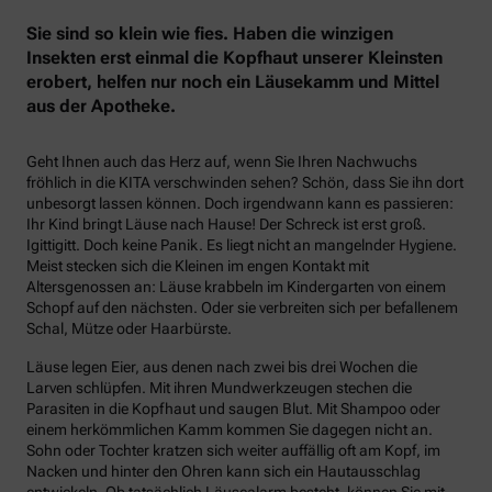
Sie sind so klein wie fies. Haben die winzigen
Insekten erst einmal die Kopfhaut unserer Kleinsten
erobert, helfen nur noch ein Läusekamm und Mittel
aus der Apotheke.
Geht Ihnen auch das Herz auf, wenn Sie Ihren Nachwuchs
fröhlich in die KITA verschwinden sehen? Schön, dass Sie ihn dort
unbesorgt lassen können. Doch irgendwann kann es passieren:
Ihr Kind bringt Läuse nach Hause! Der Schreck ist erst groß.
Igittigitt. Doch keine Panik. Es liegt nicht an mangelnder Hygiene.
Meist stecken sich die Kleinen im engen Kontakt mit
Altersgenossen an: Läuse krabbeln im Kindergarten von einem
Schopf auf den nächsten. Oder sie verbreiten sich per befallenem
Schal, Mütze oder Haarbürste.
Läuse legen Eier, aus denen nach zwei bis drei Wochen die
Larven schlüpfen. Mit ihren Mundwerkzeugen stechen die
Parasiten in die Kopfhaut und saugen Blut. Mit Shampoo oder
einem herkömmlichen Kamm kommen Sie dagegen nicht an.
Sohn oder Tochter kratzen sich weiter auffällig oft am Kopf, im
Nacken und hinter den Ohren kann sich ein Hautausschlag