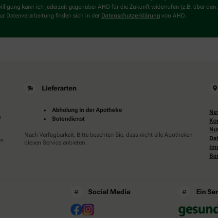
Dann
willigung kann ich jederzeit gegenüber AHD für die Zukunft widerrufen (z.B. über den
wählen
r Datenverarbeitung finden sich in der
Datenschutzerklärung
von AHD.
Sie
bitte
das
Haus.
Lieferarten
Abholung in der Apotheke
Ne
m
Botendienst
Ko
Nu
Nach Verfügbarkeit. Bitte beachten Sie, dass nicht alle Apotheken
Da
en
diesen Service anbieten.
Im
Bar
Social Media
Ein Se