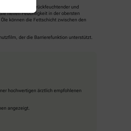
rschiedene Anteile rückfeuchtender und
Sie helfen Feuchtigkeit in der obersten
 Öle können die Fettschicht zwischen den
utzfilm, der die Barrierefunktion unterstützt.
einer hochwertigen ärztlich empfohlenen
nen angezeigt.