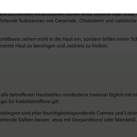
 die individuell passende Hautpflege für Sie aus. Sie wird ve
rückfeuchtenden Inhaltsstoffen zählen etwa Glycerin oder Urea. 
kfettende Substanzen wie Ceramide, Cholesterin und natürliche
nölbasis ziehen nicht in die Haut ein, sondern bilden einen Sch
ereizte Haut zu beruhigen und Juckreiz zu lindern.
 alle betroffenen Hautstellen mindestens zweimal täglich mit 
l für Krebsbetroffene gilt:
piebeginn sind eher feuchtigkeitsspendende Cremes und Lotio
kfettende Salben besser, etwa mit Dexpanthenol oder Mandelöl.