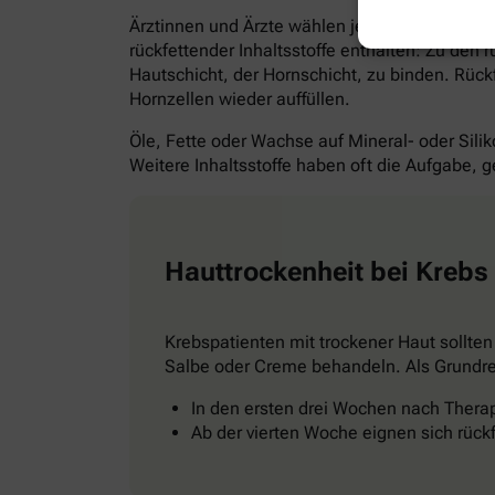
Ärztinnen und Ärzte wählen je nach Hautbefund
rückfettender Inhaltsstoffe enthalten: Zu den 
Hautschicht, der Hornschicht, zu binden. Rüc
Hornzellen wieder auffüllen.
Öle, Fette oder Wachse auf Mineral- oder Siliko
Weitere Inhaltsstoffe haben oft die Aufgabe, g
Hauttrockenheit bei Krebs
Krebspatienten mit trockener Haut sollten
Salbe oder Creme behandeln. Als Grundrege
In den ersten drei Wochen nach Thera
Ab der vierten Woche eignen sich rüc