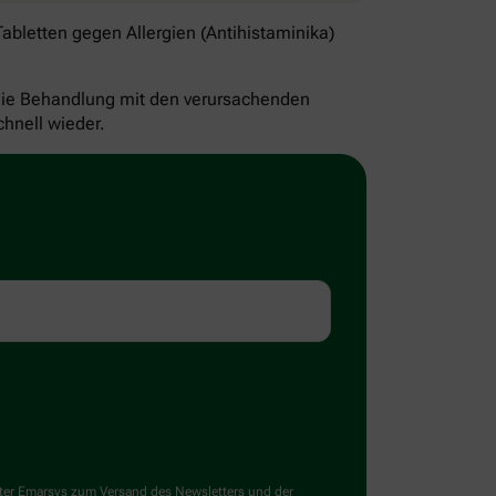
bletten gegen Allergien (Antihistaminika)
d die Behandlung mit den verursachenden
hnell wieder.
ster Emarsys zum Versand des Newsletters und der