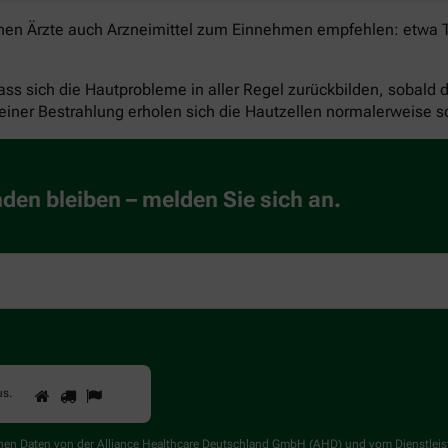
nnen Ärzte auch Arzneimittel zum Einnehmen empfehlen: etwa Ta
dass sich die Hautprobleme in aller Regel zurückbilden, sobal
ner Bestrahlung erholen sich die Hautzellen normalerweise sc
en bleiben – melden Sie sich an.
1
2
3
Sind
us
.
Sie
ein
Mensch?
genen Daten von der Alliance Healthcare Deutschland GmbH (AHD) und vom Dienstlei