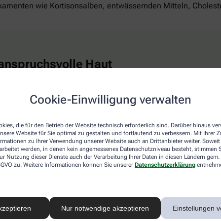
ikamenten wie Kortisonsalben, entwässernden Mitteln, Cholest
r anspruchsvolle Haut
kener Haut auf folgende Aspekte achten:
Cookie-Einwilligung verwalten
 vor allem einer ausreichenden Trinkmenge lässt sich der Hau
tte, etwa indem Sie Leinöl verwenden. Und trinken Sie täglich
kies, die für den Betrieb der Website technisch erforderlich sind. Darüber hinaus v
nsere Website für Sie optimal zu gestalten und fortlaufend zu verbessern. Mit Ihrer
s trockenem, heißem oder sehr kaltem Klima. Meiden Sie groß
ormationen zu Ihrer Verwendung unserer Website auch an Drittanbieter weiter. Soweit
e Kleidung, möglichst aus Baumwolle, schützt und schont die 
rarbeitet werden, in denen kein angemessenes Datenschutzniveau besteht, stimmen Si
n Reinigungsrituale. Benutzen Sie milde nicht alkalische Seif
ur Nutzung dieser Dienste auch der Verarbeitung Ihrer Daten in diesen Ländern gem. 
 DSGVO zu. Weitere Informationen können Sie unserer
Datenschutzerklärung
entnehm
en dauern, Duschen ebenfalls nicht viel länger. Trocknen Sie s
hre Haut sonst zusätzlich aus. Pflegen Sie sich danach mit ei
pfohlen wurde.
kzeptieren
Nur notwendige akzeptieren
Einstellungen v