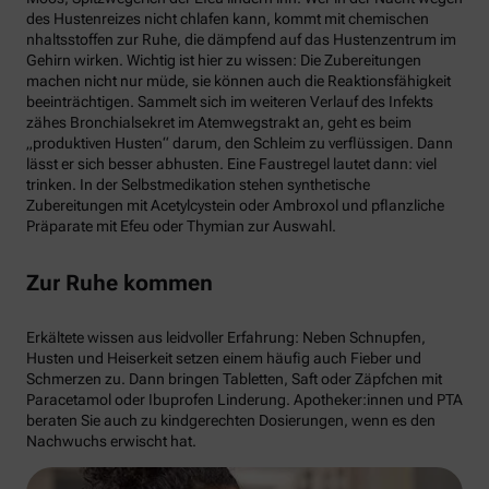
des Hustenreizes nicht chlafen kann, kommt mit chemischen
nhaltsstoffen zur Ruhe, die dämpfend auf das Hustenzentrum im
Gehirn wirken. Wichtig ist hier zu wissen: Die Zubereitungen
machen nicht nur müde, sie können auch die Reaktionsfähigkeit
beeinträchtigen. Sammelt sich im weiteren Verlauf des Infekts
zähes Bronchialsekret im Atemwegstrakt an, geht es beim
„produktiven Husten“ darum, den Schleim zu verflüssigen. Dann
lässt er sich besser abhusten. Eine Faustregel lautet dann: viel
trinken. In der Selbstmedikation stehen synthetische
Zubereitungen mit Acetylcystein oder Ambroxol und pflanzliche
Präparate mit Efeu oder Thymian zur Auswahl.
Zur Ruhe kommen
Erkältete wissen aus leidvoller Erfahrung: Neben Schnupfen,
Husten und Heiserkeit setzen einem häufig auch Fieber und
Schmerzen zu. Dann bringen Tabletten, Saft oder Zäpfchen mit
Paracetamol oder Ibuprofen Linderung. Apotheker:innen und PTA
beraten Sie auch zu kindgerechten Dosierungen, wenn es den
Nachwuchs erwischt hat.