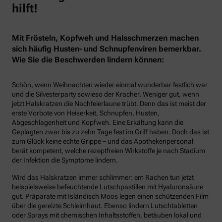
hilft!
Mit Frösteln, Kopfweh und Halsschmerzen machen
sich häufig Husten- und Schnupfenviren bemerkbar.
Wie Sie die Beschwerden lindern können:
Schön, wenn Weihnachten wieder einmal wunderbar festlich war
und die Silvesterparty sowieso der Kracher. Weniger gut, wenn
jetzt Halskratzen die Nachfeierlaune trübt. Denn das ist meist der
erste Vorbote von Heiserkeit, Schnupfen, Husten,
Abgeschlagenheit und Kopfweh. Eine Erkältung kann die
Geplagten zwar bis zu zehn Tage fest im Griff haben. Doch das ist
zum Glück keine echte Grippe – und das Apothekenpersonal
berät kompetent, welche rezeptfreien Wirkstoffe je nach Stadium
der Infektion die Symptome lindern.
Wird das Halskratzen immer schlimmer: em Rachen tun jetzt
beispielsweise befeuchtende Lutschpastillen mit Hyaluronsäure
gut. Präparate mit Isländisch Moos legen einen schützenden Film
über die gereizte Schleimhaut. Ebenso lindern Lutschtabletten
oder Sprays mit chemischen Inhaltsstoffen, betäuben lokal und