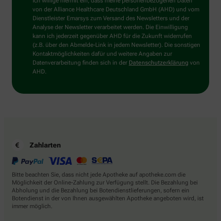
Mensch?
Ich willige hiermit ein, dass meine personenbezogenen Daten
Dann
von der Alliance Healthcare Deutschland GmbH (AHD) und vom
wählen
Dienstleister Emarsys zum Versand des Newsletters und der
Sie
Analyse der Newsletter verarbeitet werden. Die Einwilligung
bitte
kann ich jederzeit gegenüber AHD für die Zukunft widerrufen
den
(z.B. über den Abmelde-Link in jedem Newsletter). Die sonstigen
LKW.
Kontaktmöglichkeiten dafür und weitere Angaben zur
Datenverarbeitung finden sich in der
Datenschutzerklärung
von
AHD.
Zahlarten
Bitte beachten Sie, dass nicht jede Apotheke auf apotheke.com die
Möglichkeit der Online-Zahlung zur Verfügung stellt. Die Bezahlung bei
Abholung und die Bezahlung bei Botendienstlieferungen, sofern ein
Botendienst in der von Ihnen ausgewählten Apotheke angeboten wird, ist
immer möglich.