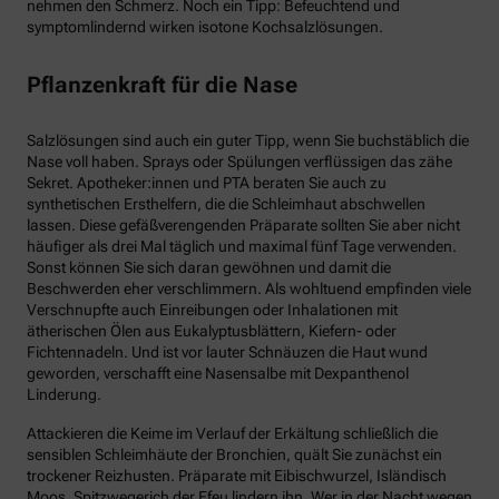
nehmen den Schmerz. Noch ein Tipp: Befeuchtend und
symptomlindernd wirken isotone Kochsalzlösungen.
Pflanzenkraft für die Nase
Salzlösungen sind auch ein guter Tipp, wenn Sie buchstäblich die
Nase voll haben. Sprays oder Spülungen verflüssigen das zähe
Sekret. Apotheker:innen und PTA beraten Sie auch zu
synthetischen Ersthelfern, die die Schleimhaut abschwellen
lassen. Diese gefäßverengenden Präparate sollten Sie aber nicht
häufiger als drei Mal täglich und maximal fünf Tage verwenden.
Sonst können Sie sich daran gewöhnen und damit die
Beschwerden eher verschlimmern. Als wohltuend empfinden viele
Verschnupfte auch Einreibungen oder Inhalationen mit
ätherischen Ölen aus Eukalyptusblättern, Kiefern- oder
Fichtennadeln. Und ist vor lauter Schnäuzen die Haut wund
geworden, verschafft eine Nasensalbe mit Dexpanthenol
Linderung.
Attackieren die Keime im Verlauf der Erkältung schließlich die
sensiblen Schleimhäute der Bronchien, quält Sie zunächst ein
trockener Reizhusten. Präparate mit Eibischwurzel, Isländisch
Moos, Spitzwegerich der Efeu lindern ihn. Wer in der Nacht wegen