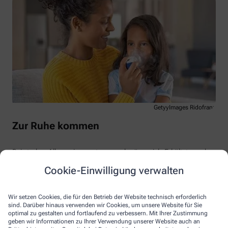
GetyyImages Ridofranz
Zur Ruhe kommen
Bei starken Allgemeinsymptomen schwören viele Erkältete auch
auf lauwarme Wadenwickel sowie schweißtreibende Tees mit
Cookie-Einwilligung verwalten
Linden- und Holunderblüten. Auch Hausmittel aus Omas
Trickkiste wie Zwiebelsaft, Kartoffelbrustwickel oder Inhalationen
mit Wasserdampf erfreuen sich großer Beliebtheit.
Wir setzen Cookies, die für den Betrieb der Website technisch erforderlich
sind. Darüber hinaus verwenden wir Cookies, um unsere Website für Sie
Heilsam ist immer der Rat, sich bei einer Erkältung zu schonen
optimal zu gestalten und fortlaufend zu verbessern. Mit Ihrer Zustimmung
und zur Ruhe zu kommen. Nutzen Sie die Zeit doch einfach, um in
geben wir Informationen zu Ihrer Verwendung unserer Website auch an
Weihnachtserinnerungen zu schwelgen. Gute Besserung!