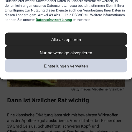
Drittanbieter weiter. Soweit dabei Daten in Ländern verarbeitet werden, in
denen kein angemessenes Datenschutzniveau besteht, stimmen Sie mit Ihrer
Einwilligung zur Nutzung dieser Dienste auch der Verarbeitung Ihrer Daten in
diesen Ländern gem. Artikel 49 Abs. 1 lit. a DSGVO zu. Weitere Informationen
können Sie unserer
Datenschutzerklärung
entnehmen.
Alle akzeptieren
Nur notwendige akzeptieren
Einstellungen verwalten
GettyImages Madeleine_Steinbach
Dann ist ärzlicher Rat wichtig
Eine klassische Erkältung lässt sich mit bewährten Wirkstoffen
aus der Apotheke gut auskurieren. Vorsicht aber bei Fieber über
39 Grad Celsius, Schüttelfrost, schweren Kopf- und
Gliederschmerzen oder Atemnot. Das können Anzeichen einer