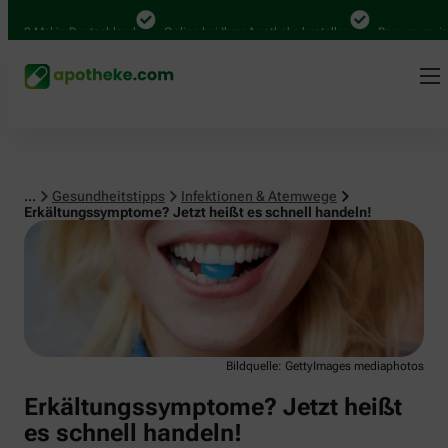
Infektionen & Atemwege
00 Mal in Deutschland
Online bei Ihrer Apotheke bestellen
Bequem zwische
...
Gesundheitstipps
Infektionen & Atemwege
Erkältungssymptome? Jetzt heißt es schnell handeln!
Bildquelle: GettyImages mediaphotos
Erkältungssymptome? Jetzt heißt
es schnell handeln!