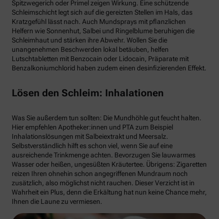
Spitzwegerich oder Primel zeigen Wirkung. Eine schützende
Schleimschicht legt sich auf die gereizten Stellen im Hals, das
Kratzgefühl lässt nach. Auch Mundsprays mit pflanzlichen
Helfern wie Sonnenhut, Salbei und Ringelblume beruhigen die
Schleimhaut und stärken ihre Abwehr. Wollen Sie die
unangenehmen Beschwerden lokal betäuben, helfen
Lutschtabletten mit Benzocain oder Lidocain, Präparate mit
Benzalkoniumchlorid haben zudem einen desinfizierenden Effekt.
Lösen den Schleim: Inhalationen
Was Sie außerdem tun sollten: Die Mundhöhle gut feucht halten.
Hier empfehlen Apotheker:innen und PTA zum Beispiel
Inhalationslösungen mit Salbeiextrakt und Meersalz.
Selbstverständlich hilft es schon viel, wenn Sie auf eine
ausreichende Trinkmenge achten. Bevorzugen Sie lauwarmes
Wasser oder heißen, ungesüßten Kräutertee. Übrigens: Zigaretten
reizen Ihren ohnehin schon angegriffenen Mundraum noch
zusätzlich, also möglichst nicht rauchen. Dieser Verzicht ist in
Wahrheit ein Plus, denn die Erkältung hat nun keine Chance mehr,
Ihnen die Laune zu vermiesen.