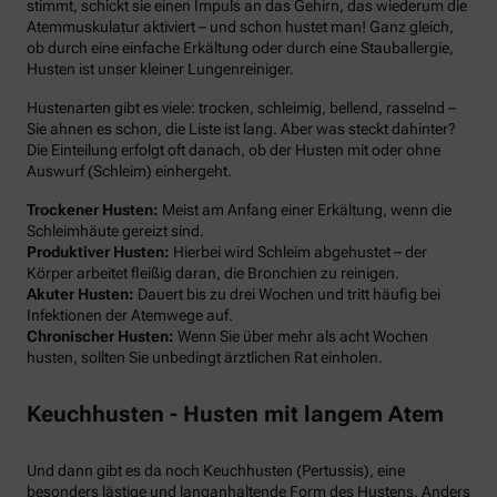
stimmt, schickt sie einen Impuls an das Gehirn, das wiederum die
Atemmuskulatur aktiviert – und schon hustet man! Ganz gleich,
ob durch eine einfache Erkältung oder durch eine Stauballergie,
Husten ist unser kleiner Lungenreiniger.
Hustenarten gibt es viele: trocken, schleimig, bellend, rasselnd –
Sie ahnen es schon, die Liste ist lang. Aber was steckt dahinter?
Die Einteilung erfolgt oft danach, ob der Husten mit oder ohne
Auswurf (Schleim) einhergeht.
Trockener Husten:
Meist am Anfang einer Erkältung, wenn die
Schleimhäute gereizt sind.
Produktiver Husten:
Hierbei wird Schleim abgehustet – der
Körper arbeitet fleißig daran, die Bronchien zu reinigen.
Akuter Husten:
Dauert bis zu drei Wochen und tritt häufig bei
Infektionen der Atemwege auf.
Chronischer Husten:
Wenn Sie über mehr als acht Wochen
husten, sollten Sie unbedingt ärztlichen Rat einholen.
Keuchhusten - Husten mit langem Atem
Und dann gibt es da noch Keuchhusten (Pertussis), eine
besonders lästige und langanhaltende Form des Hustens. Anders