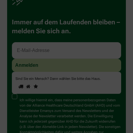
Immer auf dem Laufenden bleiben –
melden Sie sich an.
Sind Sie ein Mensch? Dann wählen Sie bitte
das Haus
.
1
2
3
Sind
Sie
ein
Mensch?
Ich willige hiermit ein, dass meine personenbezogenen Daten
Dann
von der Alliance Healthcare Deutschland GmbH (AHD) und vom
wählen
Dienstleister Emarsys zum Versand des Newsletters und der
Sie
Analyse der Newsletter verarbeitet werden. Die Einwilligung
bitte
kann ich jederzeit gegenüber AHD für die Zukunft widerrufen
das
(z.B. über den Abmelde-Link in jedem Newsletter). Die sonstigen
Haus.
Kontaktmöglichkeiten dafür und weitere Angaben zur