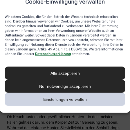
Cookie-Einwilligung verwalten
Wir setzen Cookies, die für den Betrieb der Website technisch erforderlich
sind. Darüber hinaus verwenden wir Cookies, um unsere Website für Sie
optimal zu gestalten und fortlaufend zu verbessern. Mit Ihrer Zustimmung
geben wir Informationen zu Ihrer Verwendung unserer Website auch an
Drittanbieter weiter. Soweit dabei Daten in Ländern verarbeitet werden, in
denen kein angemessenes Datenschutzniveau besteht, stimmen Sie mit Ihrer
Einwilligung zur Nutzung dieser Dienste auch der Verarbeitung Ihrer Daten in
iStock SbytovaMN
diesen Ländern gem. Artikel 49 Abs. 1 lit. a DSGVO zu. Weitere Informationen
Der empfohlene Impfplan sieht vor:
können Sie unserer
Datenschutzerklärung
entnehmen.
1. Impfung
ab dem zweiten Lebensmonat.
2. Zweite Impfung:
etwa im vierten Lebensmonat.
Alle akzeptieren
3. Dritte Impfung:
im sechsten Lebensmonat.
4. Auffrischung:
zwischen dem 11. und 14. Lebensmonat.
Nur notwendige akzeptieren
Atmen Sie durch (soweit es Ihr Husten
Einstellungen verwalten
zulässt)
Ob Keuchhusten oder gewöhnlicher Husten – in den meisten
Fällen geht es darum, dem Körper Zeit zur Genesung zu geben.
Während der einfache Husten Sie vielleicht um den Schlaf bringt,