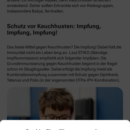
andere. Ein wichtiger Aspekt, denn Keuchhusten ist extrem
ansteckend. Daher sollten Erkrankte sich von Risikogruppen,
insbesondere Babys, fernhalten.
Schutz vor Keuchhusten: Impfung,
Impfung, Impfung!
Das beste Mittel gegen Keuchhusten? Die Impfung! Dabei hält die
Immunität nicht ein Leben lang an. Laut STIKO (Ständige
Impfkommission) empfiehlt sich folgender Impfplan: Die
Grundimmunisierung gegen Keuchhusten beginnt in der Regel
schon im Säuglingsalter. Dabei erfolgt die Impfung meist als
Kombinationsimpfung zusammen mit Schutz gegen Diphtherie,
Tetanus und Polio (in der sogenannten DTPa-IPV-Kombination).