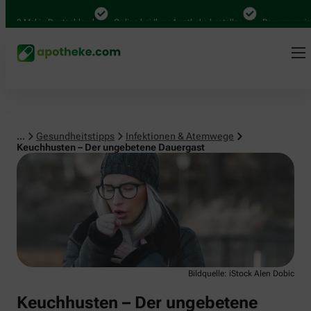
Infektionen & Atemwege
 Mal in Deutschland
Online bei Ihrer Apotheke bestellen
Bequem zwischen 
...
Gesundheitstipps
Infektionen & Atemwege
Keuchhusten – Der ungebetene Dauergast
Bildquelle: iStock Alen Dobic
Keuchhusten – Der ungebetene