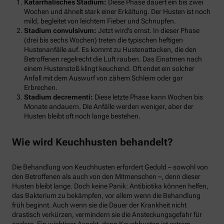
Katarrhalisches Stadium:
Diese Phase dauert ein bis zwei
Wochen und ähnelt stark einer Erkältung. Der Husten ist noch
mild, begleitet von leichtem Fieber und Schnupfen.
Stadium convulsivum:
Jetzt wird’s ernst. In dieser Phase
(drei bis sechs Wochen) treten die typischen heftigen
Hustenanfälle auf. Es kommt zu Hustenattacken, die den
Betroffenen regelrecht die Luft rauben. Das Einatmen nach
einem Hustenstoß klingt keuchend. Oft endet ein solcher
Anfall mit dem Auswurf von zähem Schleim oder gar
Erbrechen.
Stadium decrementi:
Diese letzte Phase kann Wochen bis
Monate andauern. Die Anfälle werden weniger, aber der
Husten bleibt oft noch lange bestehen.
Wie wird Keuchhusten behandelt?
Die Behandlung von Keuchhusten erfordert Geduld – sowohl von
den Betroffenen als auch von den Mitmenschen –, denn dieser
Husten bleibt lange. Doch keine Panik: Antibiotika können helfen,
das Bakterium zu bekämpfen, vor allem wenn die Behandlung
früh beginnt. Auch wenn sie die Dauer der Krankheit nicht
drastisch verkürzen, vermindern sie die Ansteckungsgefahr für