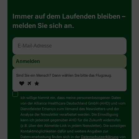
Immer auf dem Laufenden bleiben –
melden Sie sich an.
Sind Sie ein Mensch? Dann wählen Sie bitte
das Flugzeug
.
1
2
3
Sind
Sie
ein
Mensch?
Ich willige hiermit ein, dass meine personenbezogenen Daten
Dann
von der Alliance Healthcare Deutschland GmbH (AHD) und vom
wählen
Dienstleister Emarsys zum Versand des Newsletters und der
Sie
Analyse der Newsletter verarbeitet werden. Die Einwilligung
bitte
kann ich jederzeit gegenüber AHD für die Zukunft widerrufen
das
(z.B. über den Abmelde-Link in jedem Newsletter). Die sonstigen
Flugzeug.
Kontaktmöglichkeiten dafür und weitere Angaben zur
Datenverarbeitung finden sich in der
Datenschutzerklärung
von