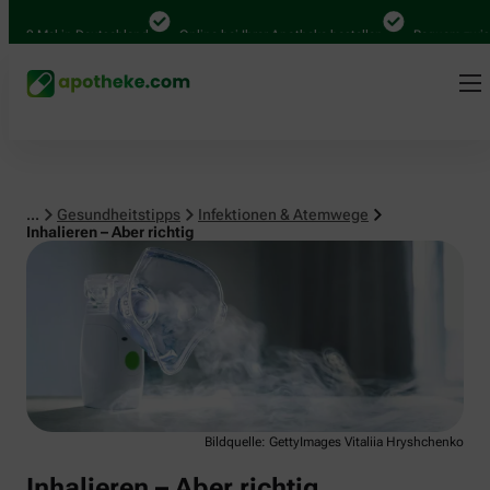
Infektionen & Atemwege
00 Mal in Deutschland
Online bei Ihrer Apotheke bestellen
Bequem zwischen
...
Gesundheitstipps
Infektionen & Atemwege
Inhalieren – Aber richtig
Bildquelle: GettyImages Vitaliia Hryshchenko
Inhalieren – Aber richtig