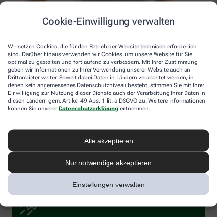
Cookie-Einwilligung verwalten
GettyImages mi-viri
Handhabung erklären lassen
Wir setzen Cookies, die für den Betrieb der Website technisch erforderlich
sind. Darüber hinaus verwenden wir Cookies, um unsere Website für Sie
optimal zu gestalten und fortlaufend zu verbessern. Mit Ihrer Zustimmung
Lassen Sie sich in der Apotheke fachkundig beraten – zu den
geben wir Informationen zu Ihrer Verwendung unserer Website auch an
Drittanbieter weiter. Soweit dabei Daten in Ländern verarbeitet werden, in
Vorzügen der einzelnen Inhalierhilfen, ihrer Handhabung sowie
denen kein angemessenes Datenschutzniveau besteht, stimmen Sie mit Ihrer
zur fachgerechten Reinigung. Apotheker:innen und PTA
Einwilligung zur Nutzung dieser Dienste auch der Verarbeitung Ihrer Daten in
informieren auch, welche Geräte und Wirkstoffe sich für Kinder
diesen Ländern gem. Artikel 49 Abs. 1 lit. a DSGVO zu. Weitere Informationen
eignen. So dürfen Kleinkinder zum Beispiel keine mentholhaltigen
können Sie unserer
Datenschutzerklärung
entnehmen.
Zubereitungen inhalieren. Dieser Service ist allerdings nicht zu
verwechseln mit der pharmazeutischen Dienstleistung von
Apotheker:innen und PTA zur korrekten Anwendung von
Alle akzeptieren
Inhalativa. Hier geht es um die Handhabung von wirkstoffhaltigen
Dosieraerosolen oder Pulverinhalatoren bei Asthma und COPD.
Zum Glück haben Sie einfach nur eine Erkältung, der Sie ein
Nur notwendige akzeptieren
bisschen Dampf machen wollen. Viel Glück!
Einstellungen verwalten