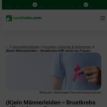
Knochen, Gelenke & Schmerzen
000 Mal in Deutschland
Online bei Ihrer Apotheke bestellen
Bequem zwisch
...
Gesundheitstipps
Knochen, Gelenke & Schmerzen
(K)ein Männerleiden – Brustkrebs trifft nicht nur Frauen
Bildquelle: GettyImages Panuwat Dangsungnoen
(K)ein Männerleiden – Brustkrebs