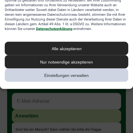
optimal zu gestalten und fortlaufend zu verbessern. Mit Ihrer Zustimmung
geben wir Informationen zu Ihrer Verwendung unserer Website auch an
Mehr Informationen:
Drittanbieter weiter. Soweit dabei Daten in Ländern verarbeitet werden, in
denen kein angemessenes Datenschutzniveau besteht, stimmen Sie mit Ihrer
Deutsche Krebsgesellschaft
Einwilligung zur Nutzung dieser Dienste auch der Verarbeitung Ihrer Daten in
Netzwerk „Männer mit Brustkrebs e.V.”
diesen Ländern gem. Artikel 49 Abs. 1 lit. a DSGVO zu. Weitere Informationen
Krebsinformationsdienst: Brustkrebs bei Männern
können Sie unserer
Datenschutzerklärung
entnehmen.
Alle akzeptieren
Nur notwendige akzeptieren
Immer auf dem Laufenden bleiben –
Einstellungen verwalten
melden Sie sich an.
Sind Sie ein Mensch? Dann wählen Sie bitte
die Flagge
.