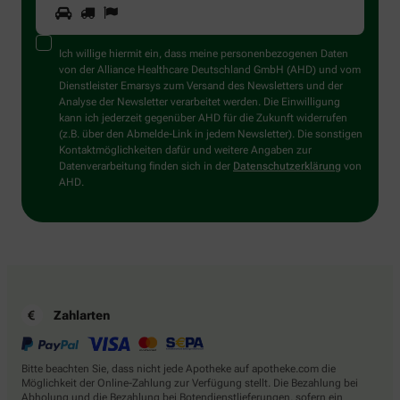
1
2
3
Sind
Sie
ein
Mensch?
Ich willige hiermit ein, dass meine personenbezogenen Daten
Dann
von der Alliance Healthcare Deutschland GmbH (AHD) und vom
wählen
Dienstleister Emarsys zum Versand des Newsletters und der
Sie
Analyse der Newsletter verarbeitet werden. Die Einwilligung
bitte
kann ich jederzeit gegenüber AHD für die Zukunft widerrufen
die
(z.B. über den Abmelde-Link in jedem Newsletter). Die sonstigen
Flagge.
Kontaktmöglichkeiten dafür und weitere Angaben zur
Datenverarbeitung finden sich in der
Datenschutzerklärung
von
AHD.
Zahlarten
Bitte beachten Sie, dass nicht jede Apotheke auf apotheke.com die
Möglichkeit der Online-Zahlung zur Verfügung stellt. Die Bezahlung bei
Abholung und die Bezahlung bei Botendienstlieferungen, sofern ein