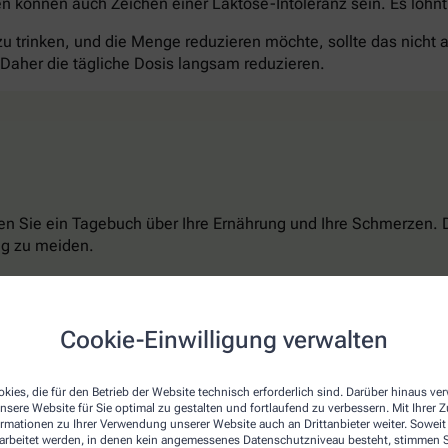
 können auch Zeichen einer Laktose-Intoleranz sein. Es lohnt 
 zu trinken, und die Menge reduzieren möchte, sollte das nicht
aher die tägliche Dosis langsam reduzieren.
Sie ein Tagebuch über Ihre Ernährung und Ihre Schmerzen. Das
ig zu meiden.
Cookie-Einwilligung verwalten
kies, die für den Betrieb der Website technisch erforderlich sind. Darüber hinaus v
de Fettsäuren sowie Ballaststoffe und versorgen das Gehirn m
nsere Website für Sie optimal zu gestalten und fortlaufend zu verbessern. Mit Ihrer
ormationen zu Ihrer Verwendung unserer Website auch an Drittanbieter weiter. Soweit
en. Eine Studie der University of North Carolina in den USA ze
rarbeitet werden, in denen kein angemessenes Datenschutzniveau besteht, stimmen Si