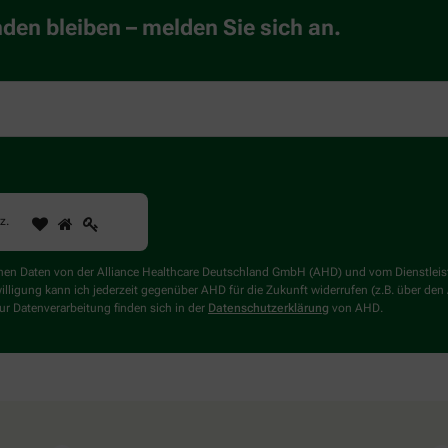
en bleiben – melden Sie sich an.
1
2
3
Sind
rz
.
Sie
ein
Mensch?
genen Daten von der Alliance Healthcare Deutschland GmbH (AHD) und vom Dienstlei
Dann
willigung kann ich jederzeit gegenüber AHD für die Zukunft widerrufen (z.B. über den
wählen
r Datenverarbeitung finden sich in der
Datenschutzerklärung
von AHD.
Sie
bitte
das
Herz.