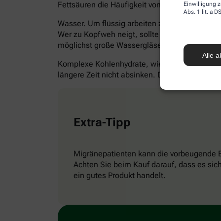
Fettsäuren die Häufigkeit von Kopfschmerzen 
Einwilligung z
Abs. 1 lit. a
Wasser. Um flüssig arbeiten zu können, brauch
Wer zu Kopfweh neigt, sollte seinen Körper täg
möglichst große Wassergläser, dann trinken S
Alle a
Komplexe Kohlenhydrate, wie sie zum Beispiel 
längere Zeit nicht absinken. Denn: „Wer hunger
Extra-Tipp
Migränepatienten kann die vorbeugende 
Achten Sie beim Kauf darauf, dass es sic
ein gutes Produkt handelt.