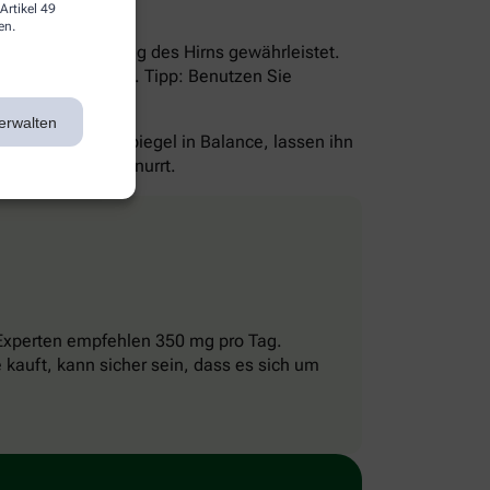
Artikel 49
en.
urch die Versorgung des Hirns gewährleistet.
ssigkeit versorgen. Tipp: Benutzen Sie
erwalten
 den Blutzuckerspiegel in Balance, lassen ihn
, bis der Magen knurrt.
Experten empfehlen 350 mg pro Tag.
kauft, kann sicher sein, dass es sich um