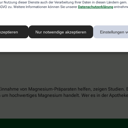
reduzieren kann.
ur Nutzung dieser Dienste auch der Verarbeitung Ihrer Daten in diesen Ländern gem. 
 DSGVO zu. Weitere Informationen können Sie unserer
Datenschutzerklärung
entnehm
t unser Gehirn viel Wasser. Nur dann ist der Blutfluss und dad
lich mit mindestens 1,5 Liter alkoholfreier und ungesüßter Flü
ie automatisch mehr.
kzeptieren
Nur notwendige akzeptieren
Einstellungen v
Vollkorn-Lebensmittel, aber auch Kartoffeln liefern. Sie halten
t, ärgert sein Gehirn.“ Deshalb regelmäßig essen, nicht warten
Einnahme von Magnesium-Präparaten helfen, zeigen Studien. 
h um hochwertiges Magnesium handelt. Wer es in der Apotheke 