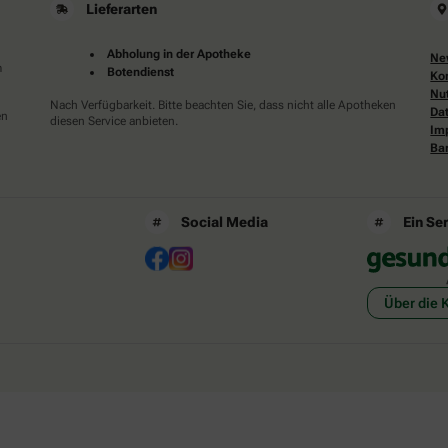
Lieferarten
Abholung in der Apotheke
Ne
m
Botendienst
Ko
Nu
Nach Verfügbarkeit. Bitte beachten Sie, dass nicht alle Apotheken
Da
en
diesen Service anbieten.
Im
Bar
Social Media
Ein Se
Über die 