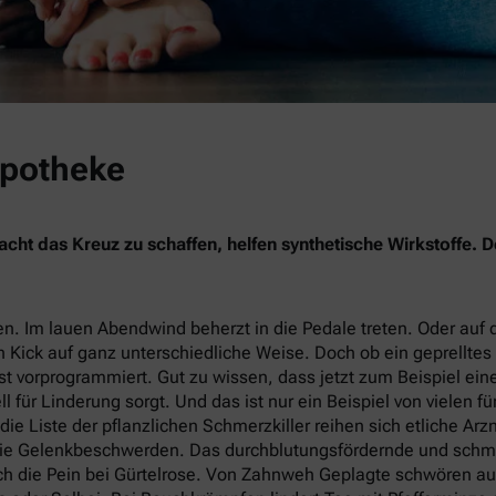
Apotheke
ht das Kreuz zu schaffen, helfen synthetische Wirkstoffe. D
n. Im lauen Abendwind beherzt in die Pedale treten. Oder auf
n Kick auf ganz unterschiedliche Weise. Doch ob ein geprelltes 
 vorprogrammiert. Gut zu wissen, dass jetzt zum Beispiel ein
l für Linderung sorgt. Und das ist nur ein Beispiel von vielen f
ie Liste der pflanzlichen Schmerzkiller reihen sich etliche Arzn
ie Gelenkbeschwerden. Das durchblutungsfördernde und schme
auch die Pein bei Gürtelrose. Von Zahnweh Geplagte schwören 