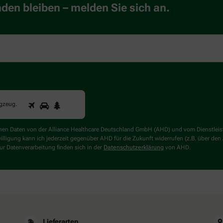
en bleiben – melden Sie sich an.
1
2
3
Sind
ugzeug
.
Sie
ein
Mensch?
genen Daten von der Alliance Healthcare Deutschland GmbH (AHD) und vom Dienstlei
Dann
willigung kann ich jederzeit gegenüber AHD für die Zukunft widerrufen (z.B. über den
wählen
r Datenverarbeitung finden sich in der
Datenschutzerklärung
von AHD.
Sie
bitte
das
Flugzeug.
Lieferarten