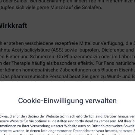
s oder Salbei. Bei Bauchkrämpfen lindert Tee mit Pfefferminz
upfen sich viele gerne Minzöl auf die Schläfen.
irkkraft
hier stehen verschiedene rezeptfreie Mittel zur Verfügung, di
ähnte Acetylsalicylsäure (ASS) sowie Ibuprofen, Diclofenac un
 Fieber und Schmerzen. Ob Pflanzenmedizin oder im Labor her
 der Therapie häufig als besonders effektiv. Für Fans natürliche
ier können homöopathische Zubereitungen aus Blauem Eisenhu
 Das pharmazeutische Personal berät Sie gern zu Wund- und B
enthält. Auch bei synthetischen Wirkstoffen gibt es sinnvolle
racetamol und Coffein oder Paracetamol und Ibuprofen für die 
Cookie-Einwilligung verwalten
kies, die für den Betrieb der Website technisch erforderlich sind. Darüber hinaus v
nsere Website für Sie optimal zu gestalten und fortlaufend zu verbessern. Mit Ihrer
ormationen zu Ihrer Verwendung unserer Website auch an Drittanbieter weiter. Soweit
rarbeitet werden, in denen kein angemessenes Datenschutzniveau besteht, stimmen Si
ln zu greifen. Lassen Sie sich in der Apotheke gezielt zu Wirk