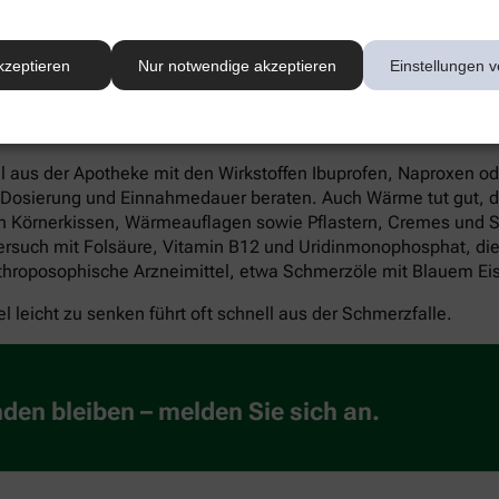
n. Es entwickelt sich dann auch nicht so schnell ein
kzeptieren
Nur notwendige akzeptieren
Einstellungen v
l aus der Apotheke mit den Wirkstoffen Ibuprofen, Naproxen od
Dosierung und Einnahmedauer beraten. Auch Wärme tut gut, du
h Körnerkissen, Wärmeauflagen sowie Pflastern, Cremes und 
 Versuch mit Folsäure, Vitamin B12 und Uridinmonophosphat, di
anthroposophische Arzneimittel, etwa Schmerzöle mit Blauem E
 leicht zu senken führt oft schnell aus der Schmerzfalle.
en bleiben – melden Sie sich an.