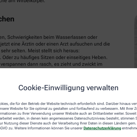
che am Wirbelkörper.
chen
gen, Schwierigkeiten beim Wasserlassen oder
jetzt eine Ärztin oder einen Arzt aufsuchen und die
ehr selten. Meist stellt sich heraus:
Oder zu häufiges Sitzen oder einseitiges Heben.
 verspannen dann rasch, es zieht und zwickt im
vensystem kann angegriffen sein. Durch Stress und
k, dass sich das auch auf körperlicher Ebene
Cookie-Einwilligung verwalten
kies, die für den Betrieb der Website technisch erforderlich sind. Darüber hinaus v
nsere Website für Sie optimal zu gestalten und fortlaufend zu verbessern. Mit Ihrer
ormationen zu Ihrer Verwendung unserer Website auch an Drittanbieter weiter. Soweit
rarbeitet werden, in denen kein angemessenes Datenschutzniveau besteht, stimmen Si
! Spazieren, walken oder joggen Sie. Hauptsache,
ur Nutzung dieser Dienste auch der Verarbeitung Ihrer Daten in diesen Ländern gem. 
immen! Treten Sie in die Pedale! Fragen Sie im
 DSGVO zu. Weitere Informationen können Sie unserer
Datenschutzerklärung
entnehm
“. Regelmäßige Bewegung ist meist das Mittel der