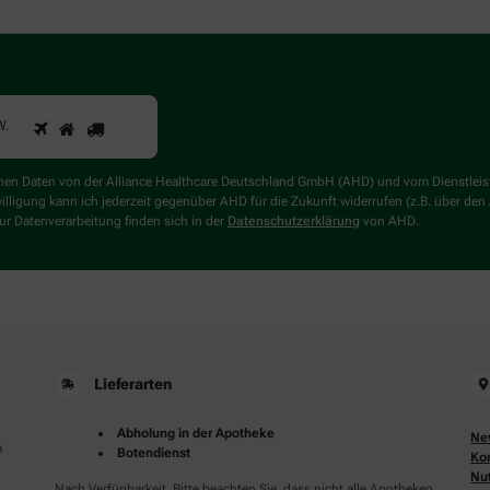
1
2
3
Sind
W
.
Sie
ein
Mensch?
genen Daten von der Alliance Healthcare Deutschland GmbH (AHD) und vom Dienstlei
Dann
willigung kann ich jederzeit gegenüber AHD für die Zukunft widerrufen (z.B. über den
wählen
r Datenverarbeitung finden sich in der
Datenschutzerklärung
von AHD.
Sie
bitte
den
LKW.
Lieferarten
Abholung in der Apotheke
Ne
m
Botendienst
Ko
Nu
Nach Verfügbarkeit. Bitte beachten Sie, dass nicht alle Apotheken