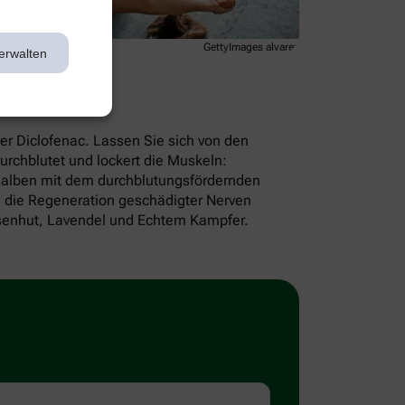
GettyImages alvarez
erwalten
er Diclofenac. Lassen Sie sich von den
rchblutet und lockert die Muskeln:
Salben mit dem durchblutungsfördernden
e die Regeneration geschädigter Nerven
isenhut, Lavendel und Echtem Kampfer.