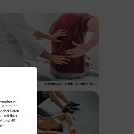
GettyImages Inside Creative House
erwenden wir
 Zustimmung
 dabei Daten
e mit Ihrer
Artikel 49
en.