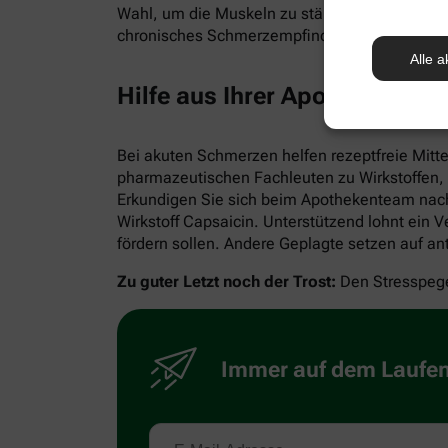
Wahl, um die Muskeln zu stärken und zu locker
chronisches Schmerzempfinden.
Alle a
Hilfe aus Ihrer Apotheke
Bei akuten Schmerzen helfen rezeptfreie Mitte
pharmazeutischen Fachleuten zu Wirkstoffen, 
Erkundigen Sie sich beim Apothekenteam nac
Wirkstoff Capsaicin. Unterstützend lohnt ein
fördern sollen. Andere Geplagte setzen auf 
Zu guter Letzt noch der Trost:
Den Stresspegel
Immer auf dem Laufend