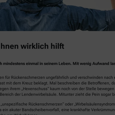
nen wirklich hilft
h mindestens einmal in seinem Leben. Mit wenig Aufwand lass
chen für Rückenschmerzen ungefährlich und verschwinden nach e
ast mit dem Kreuz beklagt. Mal beschreiben die Betroffenen, d
 wegen ihrem „Hexenschuss“ kaum noch von der Stelle bewegen
reich der Lendenwirbelsäule. Mitunter zieht die Pein sogar bi
„unspezifische Rückenschmerzen“ oder „Wirbelsäulensyndrom“ s
a ein akuter Bandscheibenvorfall, eine krankhafte Verkrümmung