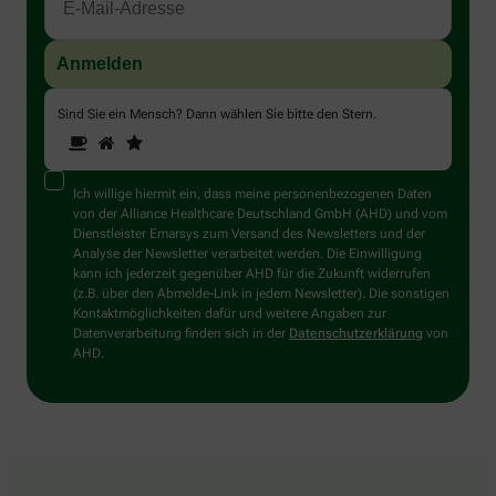
Sind Sie ein Mensch? Dann wählen Sie bitte
den Stern
.
1
2
3
Sind
Sie
ein
Mensch?
Ich willige hiermit ein, dass meine personenbezogenen Daten
Dann
von der Alliance Healthcare Deutschland GmbH (AHD) und vom
wählen
Dienstleister Emarsys zum Versand des Newsletters und der
Sie
Analyse der Newsletter verarbeitet werden. Die Einwilligung
bitte
kann ich jederzeit gegenüber AHD für die Zukunft widerrufen
den
(z.B. über den Abmelde-Link in jedem Newsletter). Die sonstigen
Stern.
Kontaktmöglichkeiten dafür und weitere Angaben zur
Datenverarbeitung finden sich in der
Datenschutzerklärung
von
AHD.