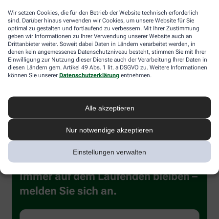
Wir setzen Cookies, die für den Betrieb der Website technisch erforderlich
Der Fachbegriff für Mundtrockenheit lautet Xerostomie. Wichtig ist
sind. Darüber hinaus verwenden wir Cookies, um unsere Website für Sie
optimal zu gestalten und fortlaufend zu verbessern. Mit Ihrer Zustimmung
es dann, die Speichelbildung gezielt anzuregen. Kauen Sie
geben wir Informationen zu Ihrer Verwendung unserer Website auch an
deshalb alles möglichst gründlich, das fördert den Speichelfluss
Drittanbieter weiter. Soweit dabei Daten in Ländern verarbeitet werden, in
und hilft beim Schlucken. Trinken Sie gegebenenfalls nach jedem
denen kein angemessenes Datenschutzniveau besteht, stimmen Sie mit Ihrer
Bissen einen Schluck Wasser. Auch Kaugummis oder
Einwilligung zur Nutzung dieser Dienste auch der Verarbeitung Ihrer Daten in
Zitronenbonbons regen die Speichelproduktion an. Wenn der
diesen Ländern gem. Artikel 49 Abs. 1 lit. a DSGVO zu. Weitere Informationen
eigene Körper nicht mehr genug Speichel produzieren kann,
können Sie unserer
Datenschutzerklärung
entnehmen.
helfen diverse Produkte, ihn zu ersetzen. Achten Sie hier auf
Inhaltsstoffe wie Fluoride, Calcium und Phosphate. Diese
schützen zugleich Ihre Zähne.
Alle akzeptieren
Nur notwendige akzeptieren
Einstellungen verwalten
Immer auf dem Laufenden bleiben –
melden Sie sich an.