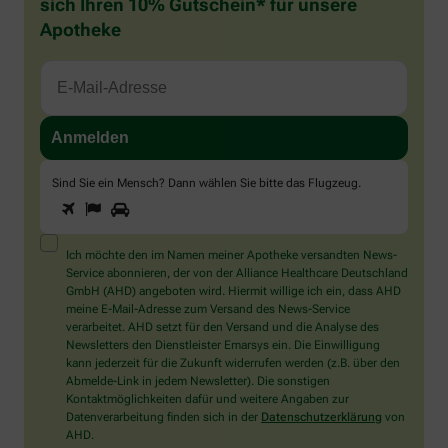
sich Ihren 10% Gutschein* für unsere
Apotheke
Sind Sie ein Mensch? Dann wählen Sie bitte
das Flugzeug
.
1
2
3
Sind
Sie
ein
Mensch?
Ich möchte den im Namen meiner Apotheke versandten News-
Dann
Service abonnieren, der von der Alliance Healthcare Deutschland
wählen
GmbH (AHD) angeboten wird. Hiermit willige ich ein, dass AHD
Sie
meine E-Mail-Adresse zum Versand des News-Service
bitte
verarbeitet. AHD setzt für den Versand und die Analyse des
das
Newsletters den Dienstleister Emarsys ein. Die Einwilligung
Flugzeug.
kann jederzeit für die Zukunft widerrufen werden (z.B. über den
Abmelde-Link in jedem Newsletter). Die sonstigen
Kontaktmöglichkeiten dafür und weitere Angaben zur
Datenverarbeitung finden sich in der
Datenschutzerklärung
von
AHD.