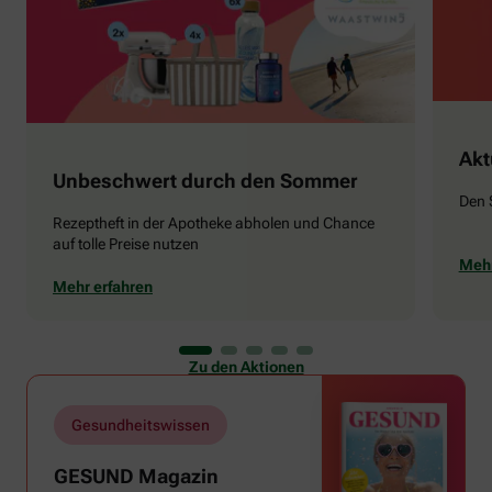
Akt
Unbeschwert durch den Sommer
Den 
Rezeptheft in der Apotheke abholen und Chance
auf tolle Preise nutzen
Mehr
Mehr erfahren
Zu den Aktionen
Gesundheitswissen
GESUND Magazin