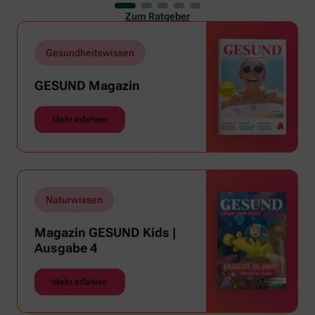
er uns auch ganz schön zu schaffen. Wenn die
Zum Ratgeber
Temperaturen tagsüber auf mehr als 30 Grad
klettern und uns warme Tropennächte den Schlaf
rauben, sehnen wir uns oft nach einem
Gesundheitswissen
erfrischenden Regenschauer und Abkühlung.
GESUND Magazin
Mehr erfahren
Naturwissen
Magazin GESUND Kids |
Ausgabe 4
Mehr erfahren