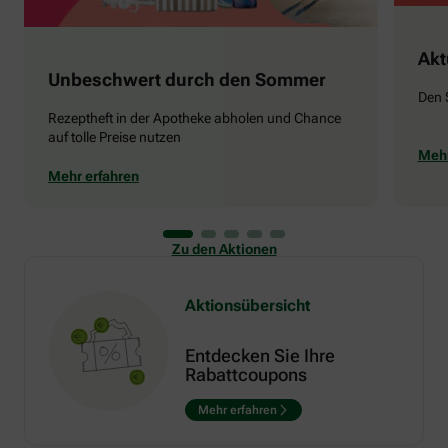
Akt
Unbeschwert durch den Sommer
Den 
Rezeptheft in der Apotheke abholen und Chance
auf tolle Preise nutzen
Mehr
Mehr erfahren
Zu den Aktionen
Aktionsübersicht
Entdecken Sie Ihre
Rabattcoupons
Mehr erfahren