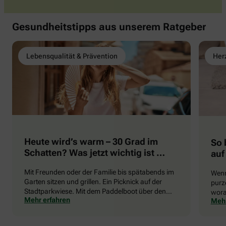
Gesundheitstipps aus unserem Ratgeber
Lebensqualität & Prävention
Herz
Heute wird’s warm – 30 Grad im
So 
Schatten? Was jetzt wichtig ist …
auf
Mit Freunden oder der Familie bis spätabends im
Wenn
Garten sitzen und grillen. Ein Picknick auf der
purze
Stadtparkwiese. Mit dem Paddelboot über den
wora
Mehr erfahren
Mehr
See gleiten oder eine Radtour durch die blühende
die 
Landschaft unternehmen … Der Sommer beschert
uns viele Glücksmomente. Doch manchmal macht