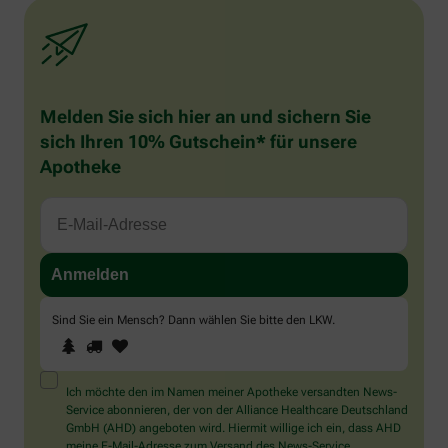
Melden Sie sich hier an und sichern Sie
sich Ihren 10% Gutschein* für unsere
Apotheke
Sind Sie ein Mensch? Dann wählen Sie bitte
den LKW
.
1
2
3
Sind
Sie
ein
Mensch?
Ich möchte den im Namen meiner Apotheke versandten News-
Dann
Service abonnieren, der von der Alliance Healthcare Deutschland
wählen
GmbH (AHD) angeboten wird. Hiermit willige ich ein, dass AHD
Sie
meine E-Mail-Adresse zum Versand des News-Service