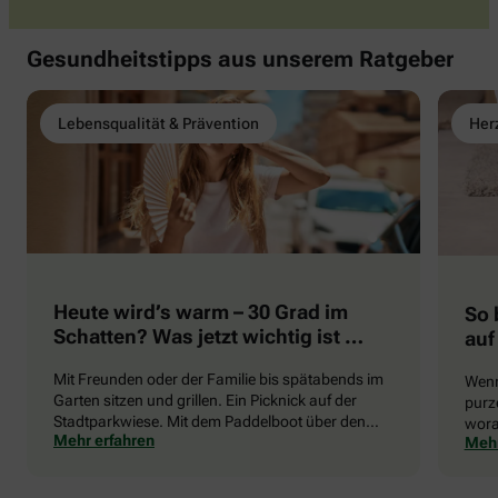
Gesundheitstipps aus unserem Ratgeber
Lebensqualität & Prävention
Herz
Heute wird’s warm – 30 Grad im
So 
Schatten? Was jetzt wichtig ist …
auf
Mit Freunden oder der Familie bis spätabends im
Wenn
Garten sitzen und grillen. Ein Picknick auf der
purze
Stadtparkwiese. Mit dem Paddelboot über den
wora
Mehr erfahren
Mehr
See gleiten oder eine Radtour durch die blühende
die 
Landschaft unternehmen … Der Sommer beschert
uns viele Glücksmomente. Doch manchmal macht