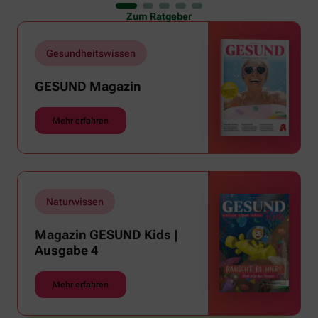
er uns auch ganz schön zu schaffen. Wenn die
Zum Ratgeber
Temperaturen tagsüber auf mehr als 30 Grad
klettern und uns warme Tropennächte den Schlaf
rauben, sehnen wir uns oft nach einem
Gesundheitswissen
erfrischenden Regenschauer und Abkühlung.
GESUND Magazin
Mehr erfahren
Naturwissen
Magazin GESUND Kids |
Ausgabe 4
Mehr erfahren