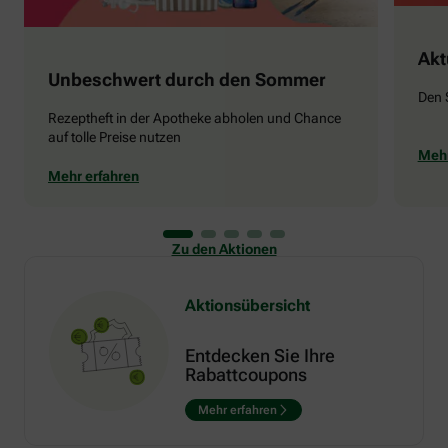
Akt
Unbeschwert durch den Sommer
Den 
Rezeptheft in der Apotheke abholen und Chance
auf tolle Preise nutzen
Mehr
Mehr erfahren
Zu den Aktionen
Aktionsübersicht
Entdecken Sie Ihre
Rabattcoupons
Mehr erfahren