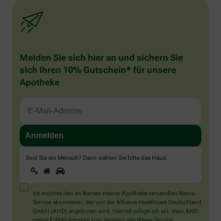
Melden Sie sich hier an und sichern Sie
sich Ihren 10% Gutschein* für unsere
Apotheke
Sind Sie ein Mensch? Dann wählen Sie bitte
das Haus
.
1
2
3
Sind
Sie
ein
Mensch?
Ich möchte den im Namen meiner Apotheke versandten News-
Dann
Service abonnieren, der von der Alliance Healthcare Deutschland
wählen
GmbH (AHD) angeboten wird. Hiermit willige ich ein, dass AHD
Sie
meine E-Mail-Adresse zum Versand des News-Service