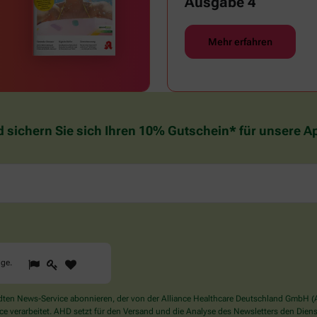
Ausgabe 4
Mehr erfahren
d sichern Sie sich Ihren 10% Gutschein* für unsere 
1
2
3
Sind
gge
.
Sie
ein
Mensch?
en News-Service abonnieren, der von der Alliance Healthcare Deutschland GmbH (AH
Dann
verarbeitet. AHD setzt für den Versand und die Analyse des Newsletters den Dienstle