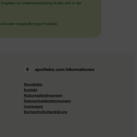
 Angaben zur Datenverarbeitung finden sich in der
chlossen rezeptpflichtige Produkte.
apotheke.com Informationen
Newsletter
Kontakt
Nutzungsbedingungen
Datenschutzbestimmungen
Impressum
Barrierefreiheitserklärung