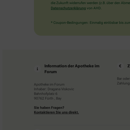
die Zukunft widerrufen werden (z.B. über den Abmel
Datenschutzerklärung
von AHD.
* Coupon-Bedingungen: Einmalig einlösbar bis zum 
Information der Apotheke im
Z
Forum
Bar oder
Zahlungs
Apotheke im Forum
Inhaber: Dragana Viskovic
Bahnhofplatz 6
90762 Fürth , Bay
Sie haben Fragen?
Kontaktieren Sie uns direkt.