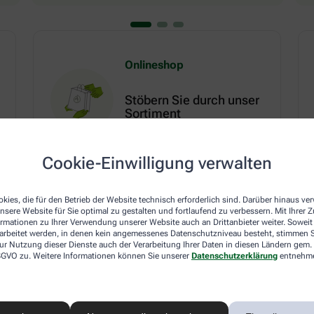
Onlineshop
Stöbern Sie durch unser
Sortiment
Mehr erfahren
Cookie-Einwilligung verwalten
kies, die für den Betrieb der Website technisch erforderlich sind. Darüber hinaus v
nsere Website für Sie optimal zu gestalten und fortlaufend zu verbessern. Mit Ihrer
ormationen zu Ihrer Verwendung unserer Website auch an Drittanbieter weiter. Soweit
em Ratgeber
Zum Ratgeber
rarbeitet werden, in denen kein angemessenes Datenschutzniveau besteht, stimmen Si
ur Nutzung dieser Dienste auch der Verarbeitung Ihrer Daten in diesen Ländern gem. 
 DSGVO zu. Weitere Informationen können Sie unserer
Datenschutzerklärung
entnehm
Herz, Kreislauf & Stoffwechsel