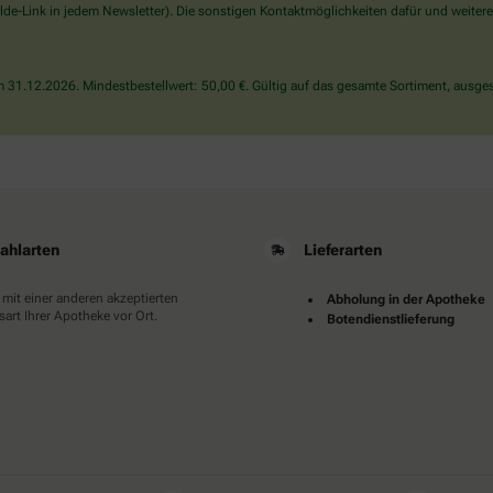
wählen
de-Link in jedem Newsletter). Die sonstigen Kontaktmöglichkeiten dafür und weitere
Sie
bitte
die
31.12.2026. Mindestbestellwert: 50,00 €. Gültig auf das gesamte Sortiment, ausges
Flagge.
ahlarten
Lieferarten
 mit einer anderen akzeptierten
Abholung in der Apotheke
art Ihrer Apotheke vor Ort.
Botendienstlieferung