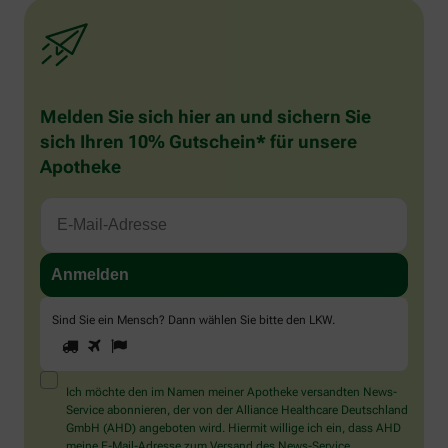
Melden Sie sich hier an und sichern Sie
sich Ihren 10% Gutschein* für unsere
Apotheke
Sind Sie ein Mensch? Dann wählen Sie bitte
den LKW
.
1
2
3
Sind
Sie
ein
Mensch?
Ich möchte den im Namen meiner Apotheke versandten News-
Dann
Service abonnieren, der von der Alliance Healthcare Deutschland
wählen
GmbH (AHD) angeboten wird. Hiermit willige ich ein, dass AHD
Sie
meine E-Mail-Adresse zum Versand des News-Service