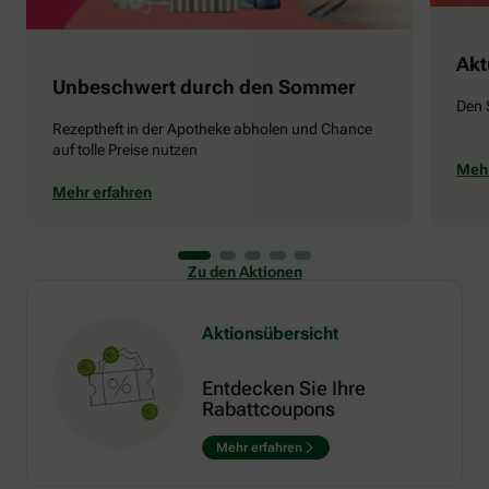
Akt
Unbeschwert durch den Sommer
Den 
Rezeptheft in der Apotheke abholen und Chance
auf tolle Preise nutzen
Mehr
Mehr erfahren
Zu den Aktionen
Aktionsübersicht
Entdecken Sie Ihre
Rabattcoupons
Mehr erfahren