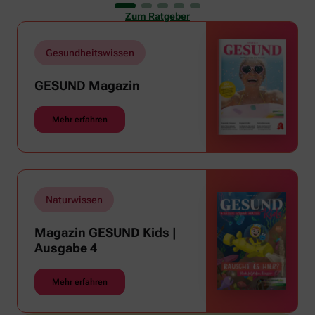
er uns auch ganz schön zu schaffen. Wenn die
Zum Ratgeber
Temperaturen tagsüber auf mehr als 30 Grad
klettern und uns warme Tropennächte den Schlaf
rauben, sehnen wir uns oft nach einem
Gesundheitswissen
erfrischenden Regenschauer und Abkühlung.
GESUND Magazin
Mehr erfahren
Naturwissen
Magazin GESUND Kids |
Ausgabe 4
Mehr erfahren