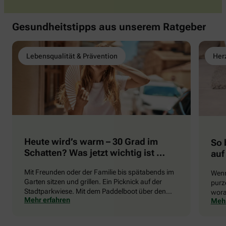
Gesundheitstipps aus unserem Ratgeber
Lebensqualität & Prävention
Herz
Heute wird’s warm – 30 Grad im
So 
Schatten? Was jetzt wichtig ist …
auf
Mit Freunden oder der Familie bis spätabends im
Wenn
Garten sitzen und grillen. Ein Picknick auf der
purze
Stadtparkwiese. Mit dem Paddelboot über den
wora
Mehr erfahren
Mehr
See gleiten oder eine Radtour durch die blühende
die 
Landschaft unternehmen … Der Sommer beschert
uns viele Glücksmomente. Doch manchmal macht