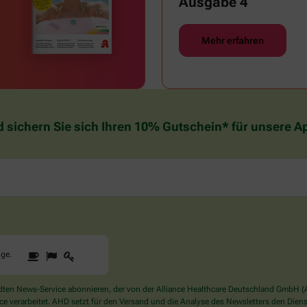
Ausgabe 4
Mehr erfahren
d sichern Sie sich Ihren 10% Gutschein* für unsere 
1
2
3
Sind
gge
.
Sie
ein
Mensch?
en News-Service abonnieren, der von der Alliance Healthcare Deutschland GmbH (AH
Dann
verarbeitet. AHD setzt für den Versand und die Analyse des Newsletters den Dienstle