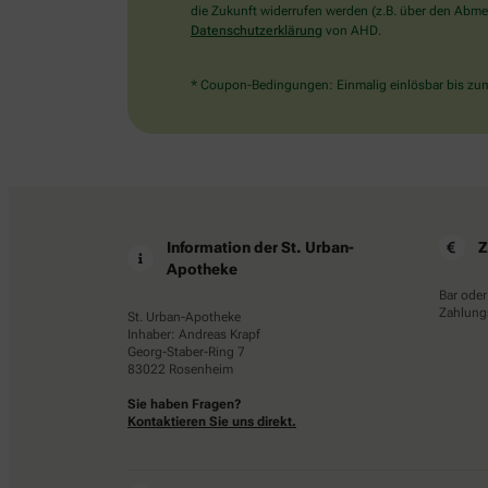
die Zukunft widerrufen werden (z.B. über den Abmel
Datenschutzerklärung
von AHD.
* Coupon-Bedingungen: Einmalig einlösbar bis zum 
Information der St. Urban-
Z
Apotheke
Bar oder
Zahlungs
St. Urban-Apotheke
Inhaber: Andreas Krapf
Georg-Staber-Ring 7
83022 Rosenheim
Sie haben Fragen?
Kontaktieren Sie uns direkt.