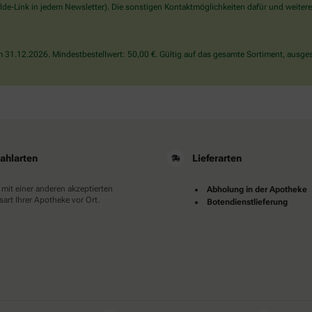
wählen
de-Link in jedem Newsletter). Die sonstigen Kontaktmöglichkeiten dafür und weitere
Sie
bitte
die
31.12.2026. Mindestbestellwert: 50,00 €. Gültig auf das gesamte Sortiment, ausges
Flagge.
ahlarten
Lieferarten
 mit einer anderen akzeptierten
Abholung in der Apotheke
art Ihrer Apotheke vor Ort.
Botendienstlieferung