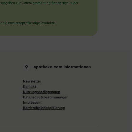
 Angaben zur Datenverarbeitung finden sich in der
chlossen rezeptpflichtige Produkte.
apotheke.com Informationen
Newsletter
Kontakt
Nutzungsbedingungen
Datenschutzbestimmungen
Impressum
Barrierefreiheitserklärung