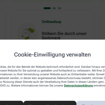
Onlineshop
Stöbern Sie durch unser
Sortiment
Mehr erfahren
Cookie-Einwilligung verwalten
kies, die für den Betrieb der Website technisch erforderlich sind. Darüber hinaus v
nsere Website für Sie optimal zu gestalten und fortlaufend zu verbessern. Mit Ihrer
ormationen zu Ihrer Verwendung unserer Website auch an Drittanbieter weiter. Soweit
em Ratgeber
Zum Ratgeber
rarbeitet werden, in denen kein angemessenes Datenschutzniveau besteht, stimmen Si
ur Nutzung dieser Dienste auch der Verarbeitung Ihrer Daten in diesen Ländern gem. 
 DSGVO zu. Weitere Informationen können Sie unserer
Datenschutzerklärung
entnehm
Herz, Kreislauf & Stoffwechsel