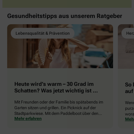
Gesundheitstipps aus unserem Ratgeber
Lebensqualität & Prävention
Herz
Heute wird’s warm – 30 Grad im
So 
Schatten? Was jetzt wichtig ist …
auf
Mit Freunden oder der Familie bis spätabends im
Wenn
Garten sitzen und grillen. Ein Picknick auf der
purze
Stadtparkwiese. Mit dem Paddelboot über den
wora
Mehr erfahren
Mehr
See gleiten oder eine Radtour durch die blühende
die 
Landschaft unternehmen … Der Sommer beschert
uns viele Glücksmomente. Doch manchmal macht