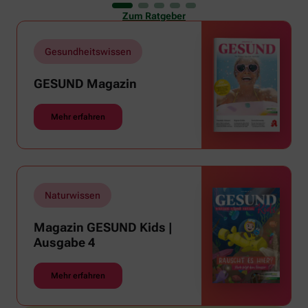
er uns auch ganz schön zu schaffen. Wenn die
Zum Ratgeber
Temperaturen tagsüber auf mehr als 30 Grad
klettern und uns warme Tropennächte den Schlaf
rauben, sehnen wir uns oft nach einem
Gesundheitswissen
erfrischenden Regenschauer und Abkühlung.
GESUND Magazin
Mehr erfahren
Naturwissen
Magazin GESUND Kids |
Ausgabe 4
Mehr erfahren