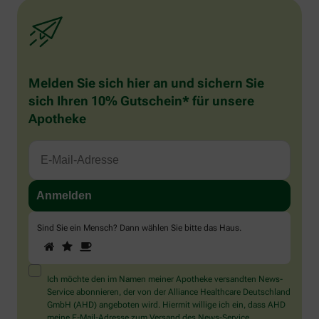
Melden Sie sich hier an und sichern Sie
sich Ihren 10% Gutschein* für unsere
Apotheke
Sind Sie ein Mensch? Dann wählen Sie bitte
das Haus
.
1
2
3
Sind
Sie
ein
Mensch?
Ich möchte den im Namen meiner Apotheke versandten News-
Dann
Service abonnieren, der von der Alliance Healthcare Deutschland
wählen
GmbH (AHD) angeboten wird. Hiermit willige ich ein, dass AHD
Sie
meine E-Mail-Adresse zum Versand des News-Service