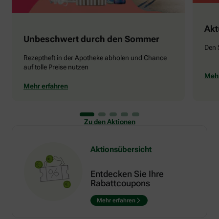
Akt
Unbeschwert durch den Sommer
Den 
Rezeptheft in der Apotheke abholen und Chance
auf tolle Preise nutzen
Mehr
Mehr erfahren
Zu den Aktionen
Aktionsübersicht
Entdecken Sie Ihre
Rabattcoupons
Mehr erfahren