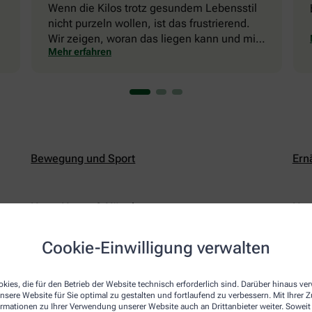
Wenn die Kilos trotz gesundem Lebensstil
nicht purzeln wollen, ist das frustrierend.
Wir zeigen, woran das liegen kann und mit
Mehr erfahren
welchen Tricks Sie die Fettverbrennung in
Schwung bringen können.
Bewegung und Sport
Ern
Haut, Haare & Nägel
Her
Cookie-Einwilligung verwalten
Knochen, Gelenke & Schmerzen
Leb
kies, die für den Betrieb der Website technisch erforderlich sind. Darüber hinaus v
nsere Website für Sie optimal zu gestalten und fortlaufend zu verbessern. Mit Ihrer
Männermedizin
Nat
ormationen zu Ihrer Verwendung unserer Website auch an Drittanbieter weiter. Soweit