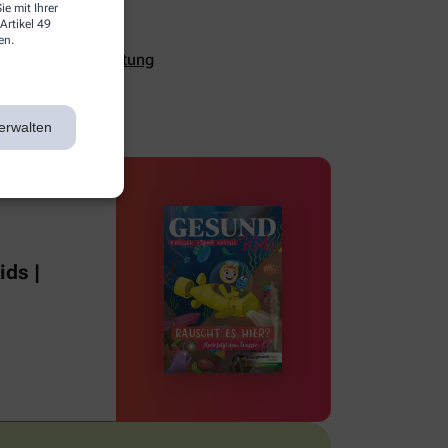
e mit Ihrer
Artikel 49
en.
ualität und Verhütung
erwalten
ds |