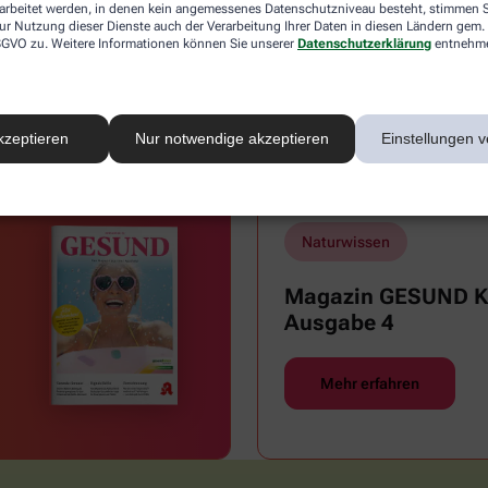
rarbeitet werden, in denen kein angemessenes Datenschutzniveau besteht, stimmen Si
ur Nutzung dieser Dienste auch der Verarbeitung Ihrer Daten in diesen Ländern gem. 
 DSGVO zu. Weitere Informationen können Sie unserer
Datenschutzerklärung
entnehm
Reisemedizin & Impfungen
Sex
kzeptieren
Nur notwendige akzeptieren
Einstellungen v
Zähne und Mundgesundheit
Naturwissen
Magazin GESUND Ki
Ausgabe 4
Mehr erfahren