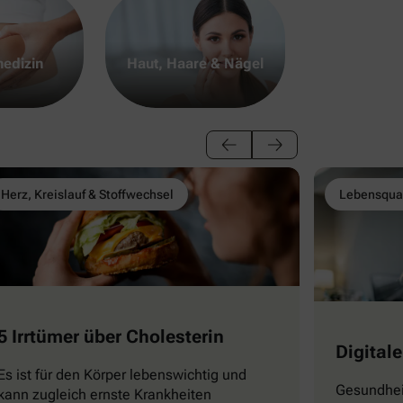
edizin
Haut, Haare & Nägel
Herz, Kreislauf & Stoffwechsel
Lebensqual
5 Irrtümer über Cholesterin
Digitale
Es ist für den Körper lebenswichtig und
Gesundhei
kann zugleich ernste Krankheiten