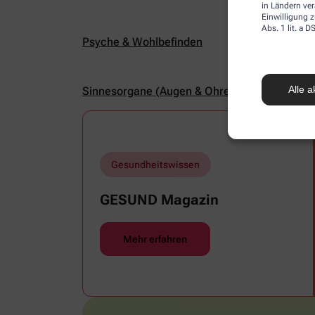
in Ländern ve
Einwilligung z
Abs. 1 lit. a
Psyche & Wohlbefinden
Alle a
Sinnesorgane (Augen & Ohren)
Gesundheitswissen
GESUND Magazin
Mehr erfahren