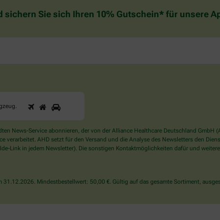
d sichern Sie sich Ihren 10% Gutschein* für unsere 
1
2
3
Sind
ugzeug
.
Sie
ein
Mensch?
en News-Service abonnieren, der von der Alliance Healthcare Deutschland GmbH (AH
Dann
verarbeitet. AHD setzt für den Versand und die Analyse des Newsletters den Dienstle
wählen
de-Link in jedem Newsletter). Die sonstigen Kontaktmöglichkeiten dafür und weitere
Sie
bitte
das
31.12.2026. Mindestbestellwert: 50,00 €. Gültig auf das gesamte Sortiment, ausges
Flugzeug.