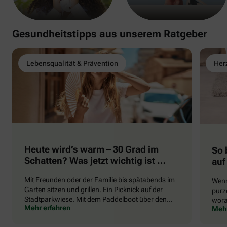
Gesundheitstipps aus unserem Ratgeber
Lebensqualität & Prävention
Herz
Heute wird’s warm – 30 Grad im
So 
Schatten? Was jetzt wichtig ist …
auf
Mit Freunden oder der Familie bis spätabends im
Wenn
Garten sitzen und grillen. Ein Picknick auf der
purze
Stadtparkwiese. Mit dem Paddelboot über den
wora
Mehr erfahren
Mehr
See gleiten oder eine Radtour durch die blühende
die 
Landschaft unternehmen … Der Sommer beschert