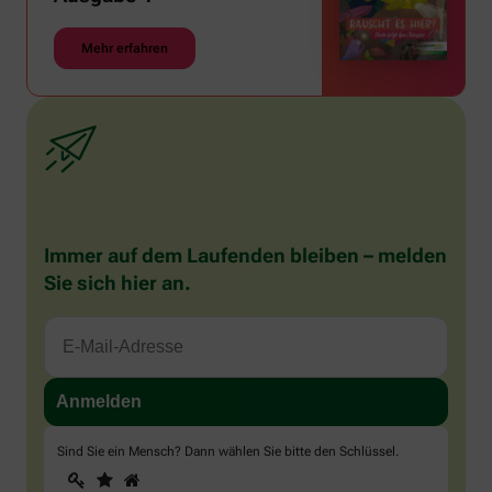
Mehr erfahren
Immer auf dem Laufenden bleiben – melden
Sie sich hier an.
Sind Sie ein Mensch? Dann wählen Sie bitte
den Schlüssel
.
1
2
3
Sind
Sie