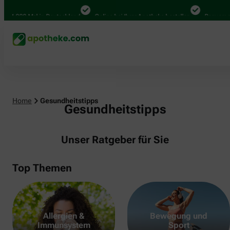
000 Mal in Deutschland
Online bei Ihrer Apotheke bestellen
Bequem zwisch
Home
Gesundheitstipps
Gesundheitstipps
Unser Ratgeber für Sie
Top Themen
Allergien &
Bewegung und
Immunsystem
Sport