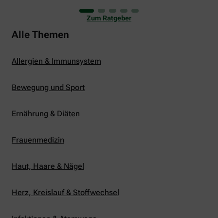
uns viele Glücksmomente. Doch manchmal macht
er uns auch ganz schön zu schaffen. Wenn die
Zum Ratgeber
Temperaturen tagsüber auf mehr als 30 Grad
klettern und uns warme Tropennächte den Schlaf
Alle Themen
rauben, sehnen wir uns oft nach einem
erfrischenden Regenschauer und Abkühlung.
Allergien & Immunsystem
Bewegung und Sport
Ernährung & Diäten
Frauenmedizin
Haut, Haare & Nägel
Herz, Kreislauf & Stoffwechsel