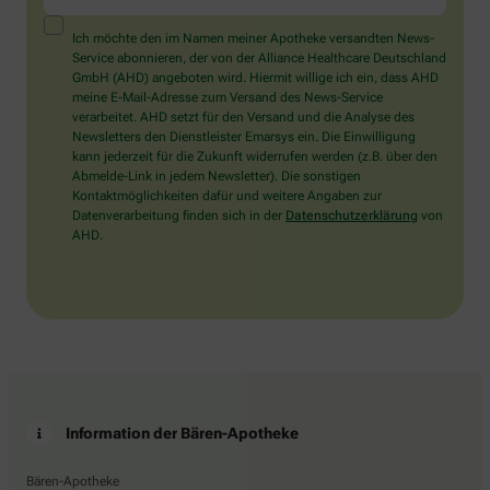
ein
Mensch?
Ich möchte den im Namen meiner Apotheke versandten News-
Dann
Service abonnieren, der von der Alliance Healthcare Deutschland
wählen
GmbH (AHD) angeboten wird. Hiermit willige ich ein, dass AHD
Sie
meine E-Mail-Adresse zum Versand des News-Service
bitte
verarbeitet. AHD setzt für den Versand und die Analyse des
den
Newsletters den Dienstleister Emarsys ein. Die Einwilligung
Schlüssel.
kann jederzeit für die Zukunft widerrufen werden (z.B. über den
Abmelde-Link in jedem Newsletter). Die sonstigen
Kontaktmöglichkeiten dafür und weitere Angaben zur
Datenverarbeitung finden sich in der
Datenschutzerklärung
von
AHD.
Information der Bären-Apotheke
Bären-Apotheke