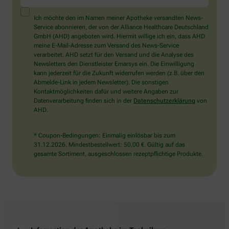
ein
Mensch?
Ich möchte den im Namen meiner Apotheke versandten News-
Dann
Service abonnieren, der von der Alliance Healthcare Deutschland
wählen
GmbH (AHD) angeboten wird. Hiermit willige ich ein, dass AHD
Sie
meine E-Mail-Adresse zum Versand des News-Service
bitte
verarbeitet. AHD setzt für den Versand und die Analyse des
den
Newsletters den Dienstleister Emarsys ein. Die Einwilligung
Baum.
kann jederzeit für die Zukunft widerrufen werden (z.B. über den
Abmelde-Link in jedem Newsletter). Die sonstigen
Kontaktmöglichkeiten dafür und weitere Angaben zur
Datenverarbeitung finden sich in der
Datenschutzerklärung
von
AHD.
* Coupon-Bedingungen: Einmalig einlösbar bis zum
31.12.2026. Mindestbestellwert: 50,00 €. Gültig auf das
gesamte Sortiment, ausgeschlossen rezeptpflichtige Produkte.