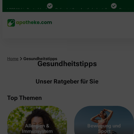
000 Mal in Deutschland
Online bei Ihrer Apotheke bestellen
Bequem zwisch
Home
Gesundheitstipps
Gesundheitstipps
Unser Ratgeber für Sie
Top Themen
Allergien &
Bewegung und
Immunsystem
Sport