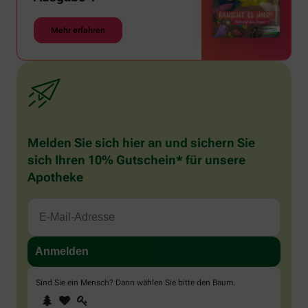
Mehr erfahren
Melden Sie sich hier an und sichern Sie
sich Ihren 10% Gutschein* für unsere
Apotheke
Sind Sie ein Mensch? Dann wählen Sie bitte
den Baum
.
1
2
3
Sind
Sie