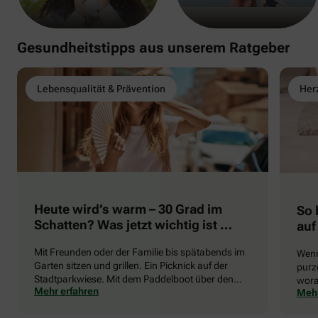
Gesundheitstipps aus unserem Ratgeber
Lebensqualität & Prävention
Herz
Heute wird’s warm – 30 Grad im
So 
Schatten? Was jetzt wichtig ist …
auf
Mit Freunden oder der Familie bis spätabends im
Wenn
Garten sitzen und grillen. Ein Picknick auf der
purze
Stadtparkwiese. Mit dem Paddelboot über den
wora
Mehr erfahren
Mehr
See gleiten oder eine Radtour durch die blühende
die 
Landschaft unternehmen … Der Sommer beschert