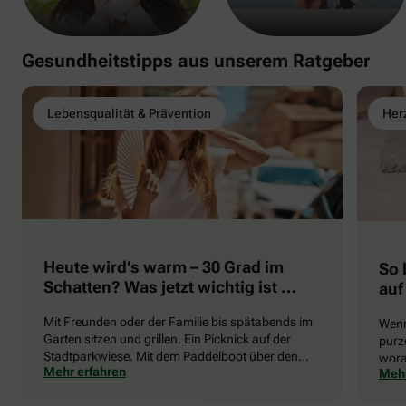
Gesundheitstipps aus unserem Ratgeber
Lebensqualität & Prävention
Herz
Heute wird’s warm – 30 Grad im
So 
Schatten? Was jetzt wichtig ist …
auf
Mit Freunden oder der Familie bis spätabends im
Wenn
Garten sitzen und grillen. Ein Picknick auf der
purze
Stadtparkwiese. Mit dem Paddelboot über den
wora
Mehr erfahren
Mehr
See gleiten oder eine Radtour durch die blühende
die 
Landschaft unternehmen … Der Sommer beschert