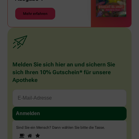
Mehr erfahren
Melden Sie sich hier an und sichern Sie
sich Ihren 10% Gutschein* für unsere
Apotheke
Sind Sie ein Mensch? Dann wählen Sie bitte
die Tasse
.
1
2
3
Sind
Sie