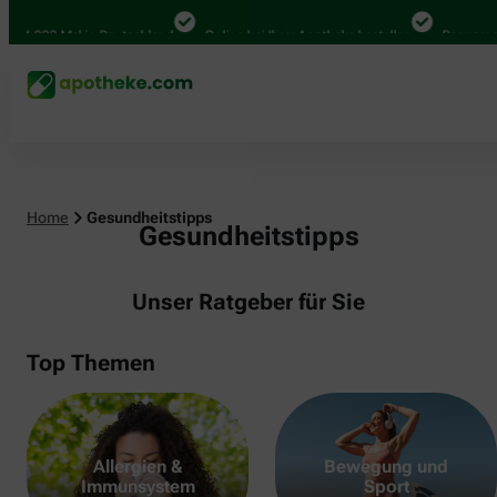
.000 Mal in Deutschland
Online bei Ihrer Apotheke bestellen
Bequem zwisc
Home
Gesundheitstipps
Gesundheitstipps
Unser Ratgeber für Sie
Top Themen
Allergien &
Bewegung und
Immunsystem
Sport