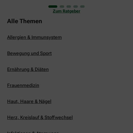
uns viele Glücksmomente. Doch manchmal macht
er uns auch ganz schön zu schaffen. Wenn die
Zum Ratgeber
Temperaturen tagsüber auf mehr als 30 Grad
klettern und uns warme Tropennächte den Schlaf
Alle Themen
rauben, sehnen wir uns oft nach einem
erfrischenden Regenschauer und Abkühlung.
Allergien & Immunsystem
Bewegung und Sport
Ernährung & Diäten
Frauenmedizin
Haut, Haare & Nägel
Herz, Kreislauf & Stoffwechsel