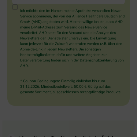
ein
Mensch?
Ich möchte den im Namen meiner Apotheke versandten News-
Dann
Service abonnieren, der von der Alliance Healthcare Deutschland
wählen
GmbH (AHD) angeboten wird. Hiermit willige ich ein, dass AHD
Sie
meine E-Mail-Adresse zum Versand des News-Service
bitte
verarbeitet. AHD setzt für den Versand und die Analyse des
die
Newsletters den Dienstleister Emarsys ein. Die Einwilligung
Tasse.
kann jederzeit für die Zukunft widerrufen werden (z.B. über den
Abmelde-Link in jedem Newsletter). Die sonstigen
Kontaktmöglichkeiten dafür und weitere Angaben zur
Datenverarbeitung finden sich in der
Datenschutzerklärung
von
AHD.
* Coupon-Bedingungen: Einmalig einlösbar bis zum
31.12.2026. Mindestbestellwert: 50,00 €. Gültig auf das
gesamte Sortiment, ausgeschlossen rezeptpflichtige Produkte.