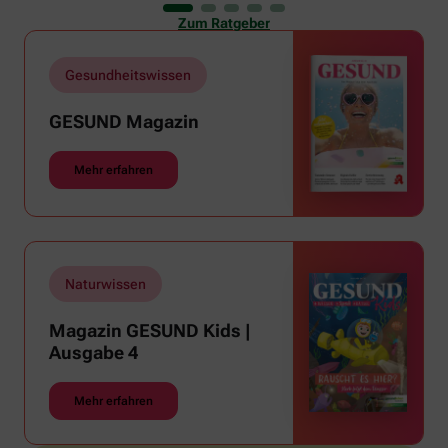
er uns auch ganz schön zu schaffen. Wenn die
Zum Ratgeber
Temperaturen tagsüber auf mehr als 30 Grad
klettern und uns warme Tropennächte den Schlaf
rauben, sehnen wir uns oft nach einem
Gesundheitswissen
erfrischenden Regenschauer und Abkühlung.
GESUND Magazin
Mehr erfahren
Naturwissen
Magazin GESUND Kids |
Ausgabe 4
Mehr erfahren