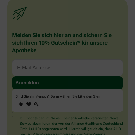
Melden Sie sich hier an und sichern Sie
sich Ihren 10% Gutschein* für unsere
Apotheke
Sind Sie ein Mensch? Dann wählen Sie bitte
den Stern
.
1
2
3
Sind
Sie
ein
Mensch?
Ich möchte den im Namen meiner Apotheke versandten News-
Dann
Service abonnieren, der von der Alliance Healthcare Deutschland
wählen
GmbH (AHD) angeboten wird. Hiermit willige ich ein, dass AHD
Sie
meine E-Mail-Adresse zum Versand des News-Service