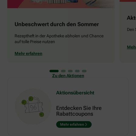
Akt
Unbeschwert durch den Sommer
Den 
Rezeptheft in der Apotheke abholen und Chance
auf tolle Preise nutzen
Mehr
Mehr erfahren
Zu den Aktionen
Aktionsübersicht
Entdecken Sie Ihre
Rabattcoupons
Mehr erfahren