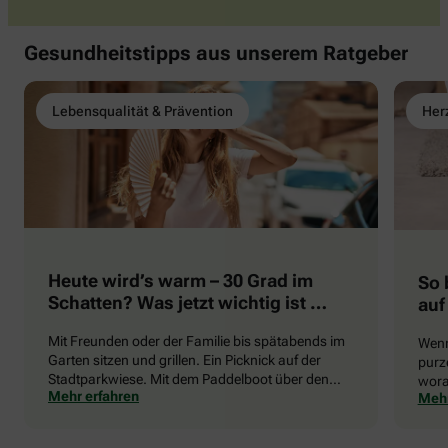
Gesundheitstipps aus unserem Ratgeber
Lebensqualität & Prävention
Herz
Heute wird’s warm – 30 Grad im
So 
Schatten? Was jetzt wichtig ist …
auf
Mit Freunden oder der Familie bis spätabends im
Wenn
Garten sitzen und grillen. Ein Picknick auf der
purze
Stadtparkwiese. Mit dem Paddelboot über den
wora
Mehr erfahren
Mehr
See gleiten oder eine Radtour durch die blühende
die 
Landschaft unternehmen … Der Sommer beschert
uns viele Glücksmomente. Doch manchmal macht