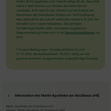
wählen
GmbH (AHD) angeboten wird. Hiermit willige ich ein, dass AHD
Sie
meine E-Mail-Adresse zum Versand des News-Service
bitte
verarbeitet. AHD setzt für den Versand und die Analyse des
das
Newsletters den Dienstleister Emarsys ein. Die Einwilligung
Auto.
kann jederzeit für die Zukunft widerrufen werden (z.B. über den
Abmelde-Link in jedem Newsletter). Die sonstigen
Kontaktmöglichkeiten dafür und weitere Angaben zur
Datenverarbeitung finden sich in der
Datenschutzerklärung
von
AHD.
* Coupon-Bedingungen: Einmalig einlösbar bis zum
31.12.2026. Mindestbestellwert: 50,00 €. Gültig auf das
gesamte Sortiment, ausgeschlossen rezeptpflichtige Produkte.
Information der Merlin Apotheke am Hochhaus oHG
Merlin Apotheke am Hochhaus oHG
Inhaber: Merlin Apotheke am Hochhaus oHG