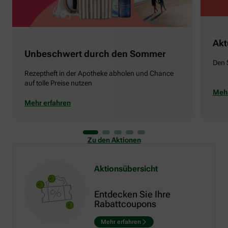
Akt
Unbeschwert durch den Sommer
Den 
Rezeptheft in der Apotheke abholen und Chance
auf tolle Preise nutzen
Mehr
Mehr erfahren
Zu den Aktionen
Aktionsübersicht
Entdecken Sie Ihre
Rabattcoupons
Mehr erfahren