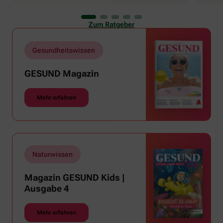
uns viele Glücksmomente. Doch manchmal macht
er uns auch ganz schön zu schaffen. Wenn die
Zum Ratgeber
Temperaturen tagsüber auf mehr als 30 Grad
klettern und uns warme Tropennächte den Schlaf
rauben, sehnen wir uns oft nach einem
Gesundheitswissen
erfrischenden Regenschauer und Abkühlung.
GESUND Magazin
Mehr erfahren
Naturwissen
Magazin GESUND Kids |
Ausgabe 4
Mehr erfahren