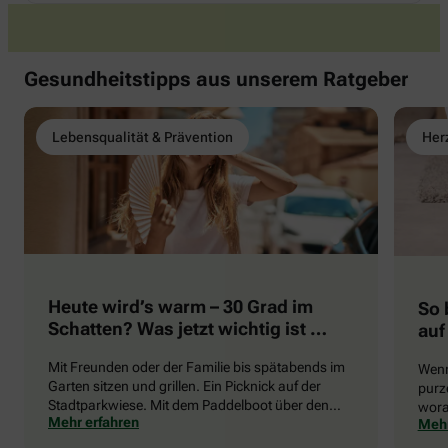
Gesundheitstipps aus unserem Ratgeber
Lebensqualität & Prävention
Herz
Heute wird’s warm – 30 Grad im
So 
Schatten? Was jetzt wichtig ist …
auf
Mit Freunden oder der Familie bis spätabends im
Wenn
Garten sitzen und grillen. Ein Picknick auf der
purze
Stadtparkwiese. Mit dem Paddelboot über den
wora
Mehr erfahren
Mehr
See gleiten oder eine Radtour durch die blühende
die 
Landschaft unternehmen … Der Sommer beschert