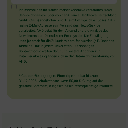
ein
Mensch?
Ich möchte den im Namen meiner Apotheke versandten News-
Dann
Service abonnieren, der von der Alliance Healthcare Deutschland
wählen
GmbH (AHD) angeboten wird. Hiermit willige ich ein, dass AHD
Sie
meine E-Mail-Adresse zum Versand des News-Service
bitte
verarbeitet. AHD setzt für den Versand und die Analyse des
den
Newsletters den Dienstleister Emarsys ein. Die Einwilligung
Baum.
kann jederzeit für die Zukunft widerrufen werden (z.B. über den
Abmelde-Link in jedem Newsletter). Die sonstigen
Kontaktmöglichkeiten dafür und weitere Angaben zur
Datenverarbeitung finden sich in der
Datenschutzerklärung
von
AHD.
* Coupon-Bedingungen: Einmalig einlösbar bis zum
31.12.2026. Mindestbestellwert: 50,00 €. Gültig auf das
gesamte Sortiment, ausgeschlossen rezeptpflichtige Produkte.