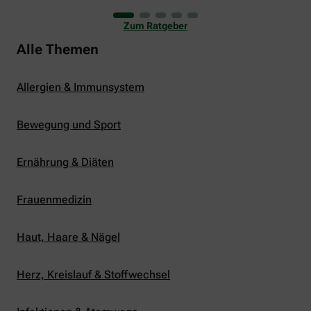
uns viele Glücksmomente. Doch manchmal macht
er uns auch ganz schön zu schaffen. Wenn die
Zum Ratgeber
Temperaturen tagsüber auf mehr als 30 Grad
klettern und uns warme Tropennächte den Schlaf
Alle Themen
rauben, sehnen wir uns oft nach einem
erfrischenden Regenschauer und Abkühlung.
Allergien & Immunsystem
Bewegung und Sport
Ernährung & Diäten
Frauenmedizin
Haut, Haare & Nägel
Herz, Kreislauf & Stoffwechsel