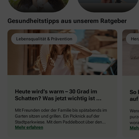
Gesundheitstipps aus unserem Ratgeber
Lebensqualität & Prävention
Herz
Heute wird’s warm – 30 Grad im
So 
Schatten? Was jetzt wichtig ist …
auf
Mit Freunden oder der Familie bis spätabends im
Wenn
Garten sitzen und grillen. Ein Picknick auf der
purze
Stadtparkwiese. Mit dem Paddelboot über den
wora
Mehr erfahren
Mehr
See gleiten oder eine Radtour durch die blühende
die 
Landschaft unternehmen … Der Sommer beschert