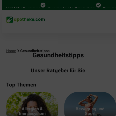
000 Mal in Deutschland
Online bei Ihrer Apotheke bestellen
Bequem zwische
Home
Gesundheitstipps
Gesundheitstipps
Unser Ratgeber für Sie
Top Themen
Allergien &
Bewegung und
Immunsystem
Sport