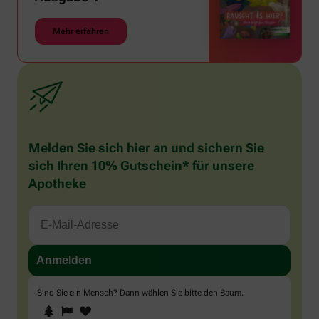
Mehr erfahren
Melden Sie sich hier an und sichern Sie
sich Ihren 10% Gutschein* für unsere
Apotheke
Sind Sie ein Mensch? Dann wählen Sie bitte
den Baum
.
1
2
3
Sind
Sie