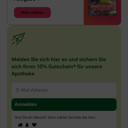
Mehr erfahren
Melden Sie sich hier an und sichern Sie
sich Ihren 10% Gutschein* für unsere
Apotheke
Sind Sie ein Mensch? Dann wählen Sie bitte
das Herz
.
1
2
3
Sind
Sie