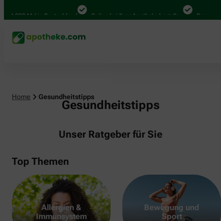
000 Mal in Deutschland
Online bei Ihrer Apotheke bestellen
Bequem zwisch
Home
Gesundheitstipps
Gesundheitstipps
Unser Ratgeber für Sie
Top Themen
Allergien &
Bewegung und
Immunsystem
Sport