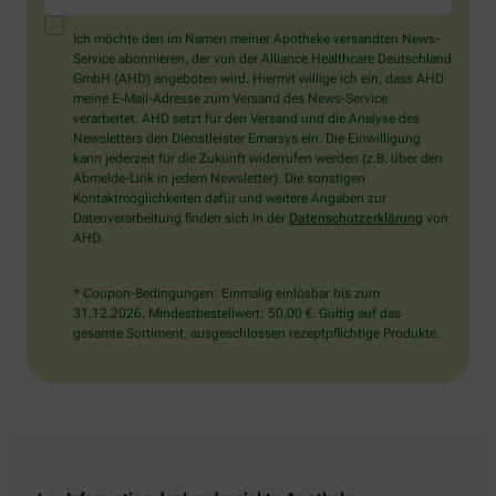
ein
Mensch?
Ich möchte den im Namen meiner Apotheke versandten News-
Dann
Service abonnieren, der von der Alliance Healthcare Deutschland
wählen
GmbH (AHD) angeboten wird. Hiermit willige ich ein, dass AHD
Sie
meine E-Mail-Adresse zum Versand des News-Service
bitte
verarbeitet. AHD setzt für den Versand und die Analyse des
das
Newsletters den Dienstleister Emarsys ein. Die Einwilligung
Herz.
kann jederzeit für die Zukunft widerrufen werden (z.B. über den
Abmelde-Link in jedem Newsletter). Die sonstigen
Kontaktmöglichkeiten dafür und weitere Angaben zur
Datenverarbeitung finden sich in der
Datenschutzerklärung
von
AHD.
* Coupon-Bedingungen: Einmalig einlösbar bis zum
31.12.2026. Mindestbestellwert: 50,00 €. Gültig auf das
gesamte Sortiment, ausgeschlossen rezeptpflichtige Produkte.