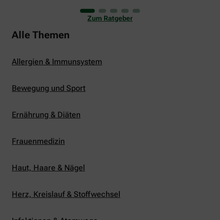
uns viele Glücksmomente. Doch manchmal macht
er uns auch ganz schön zu schaffen. Wenn die
Zum Ratgeber
Temperaturen tagsüber auf mehr als 30 Grad
klettern und uns warme Tropennächte den Schlaf
Alle Themen
rauben, sehnen wir uns oft nach einem
erfrischenden Regenschauer und Abkühlung.
Allergien & Immunsystem
Bewegung und Sport
Ernährung & Diäten
Frauenmedizin
Haut, Haare & Nägel
Herz, Kreislauf & Stoffwechsel