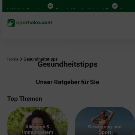
000 Mal in Deutschland
Online bei Ihrer Apotheke bestellen
Bequem zwisch
Home
Gesundheitstipps
Gesundheitstipps
Unser Ratgeber für Sie
Top Themen
Allergien &
Bewegung und
Immunsystem
Sport