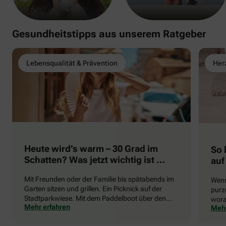
Gesundheitstipps aus unserem Ratgeber
Lebensqualität & Prävention
Herz
Heute wird’s warm – 30 Grad im
So 
Schatten? Was jetzt wichtig ist …
auf
Mit Freunden oder der Familie bis spätabends im
Wenn
Garten sitzen und grillen. Ein Picknick auf der
purze
Stadtparkwiese. Mit dem Paddelboot über den
wora
Mehr erfahren
Mehr
See gleiten oder eine Radtour durch die blühende
die 
Landschaft unternehmen … Der Sommer beschert