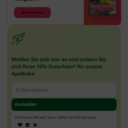
Mehr erfahren
Melden Sie sich hier an und sichern Sie
sich Ihren 10% Gutschein* für unsere
Apotheke
Sind Sie ein Mensch? Dann wählen Sie bitte
die Tasse
.
1
2
3
Sind
Sie