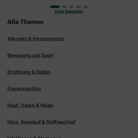
uns viele Glücksmomente. Doch manchmal macht
er uns auch ganz schön zu schaffen. Wenn die
Zum Ratgeber
Temperaturen tagsüber auf mehr als 30 Grad
klettern und uns warme Tropennächte den Schlaf
Alle Themen
rauben, sehnen wir uns oft nach einem
erfrischenden Regenschauer und Abkühlung.
Allergien & Immunsystem
Bewegung und Sport
Ernährung & Diäten
Frauenmedizin
Haut, Haare & Nägel
Herz, Kreislauf & Stoffwechsel