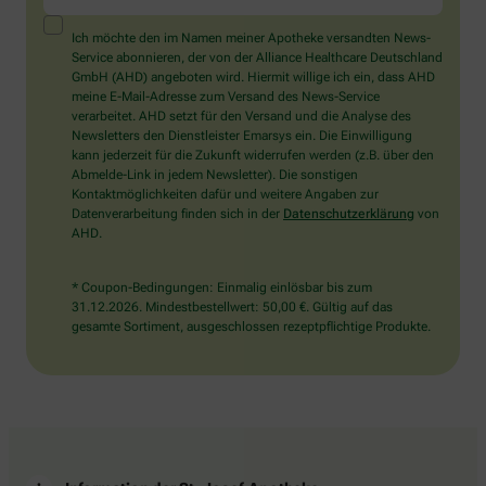
ein
Mensch?
Ich möchte den im Namen meiner Apotheke versandten News-
Dann
Service abonnieren, der von der Alliance Healthcare Deutschland
wählen
GmbH (AHD) angeboten wird. Hiermit willige ich ein, dass AHD
Sie
meine E-Mail-Adresse zum Versand des News-Service
bitte
verarbeitet. AHD setzt für den Versand und die Analyse des
die
Newsletters den Dienstleister Emarsys ein. Die Einwilligung
Tasse.
kann jederzeit für die Zukunft widerrufen werden (z.B. über den
Abmelde-Link in jedem Newsletter). Die sonstigen
Kontaktmöglichkeiten dafür und weitere Angaben zur
Datenverarbeitung finden sich in der
Datenschutzerklärung
von
AHD.
* Coupon-Bedingungen: Einmalig einlösbar bis zum
31.12.2026. Mindestbestellwert: 50,00 €. Gültig auf das
gesamte Sortiment, ausgeschlossen rezeptpflichtige Produkte.