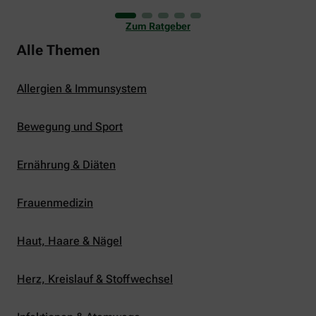
uns viele Glücksmomente. Doch manchmal macht
er uns auch ganz schön zu schaffen. Wenn die
Zum Ratgeber
Temperaturen tagsüber auf mehr als 30 Grad
klettern und uns warme Tropennächte den Schlaf
Alle Themen
rauben, sehnen wir uns oft nach einem
erfrischenden Regenschauer und Abkühlung.
Allergien & Immunsystem
Bewegung und Sport
Ernährung & Diäten
Frauenmedizin
Haut, Haare & Nägel
Herz, Kreislauf & Stoffwechsel