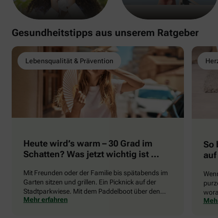
Gesundheitstipps aus unserem Ratgeber
Lebensqualität & Prävention
Herz
Heute wird’s warm – 30 Grad im
So 
Schatten? Was jetzt wichtig ist …
auf
Mit Freunden oder der Familie bis spätabends im
Wenn
Garten sitzen und grillen. Ein Picknick auf der
purze
Stadtparkwiese. Mit dem Paddelboot über den
wora
Mehr erfahren
Mehr
See gleiten oder eine Radtour durch die blühende
die 
Landschaft unternehmen … Der Sommer beschert