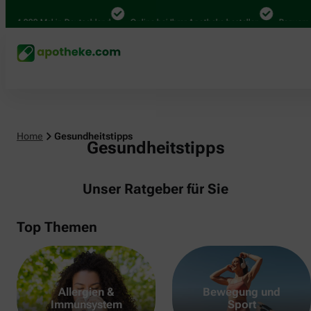
000 Mal in Deutschland
Online bei Ihrer Apotheke bestellen
Bequem zwisch
Home
Gesundheitstipps
Gesundheitstipps
Unser Ratgeber für Sie
Top Themen
Allergien &
Bewegung und
Immunsystem
Sport