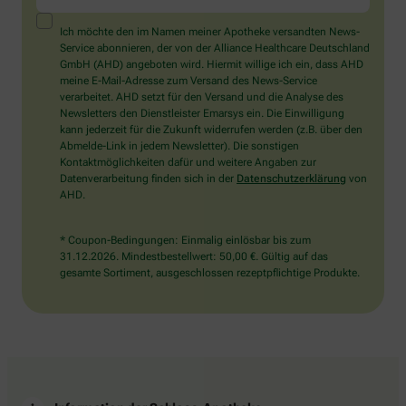
ein
Mensch?
Ich möchte den im Namen meiner Apotheke versandten News-
Dann
Service abonnieren, der von der Alliance Healthcare Deutschland
wählen
GmbH (AHD) angeboten wird. Hiermit willige ich ein, dass AHD
Sie
meine E-Mail-Adresse zum Versand des News-Service
bitte
verarbeitet. AHD setzt für den Versand und die Analyse des
den
Newsletters den Dienstleister Emarsys ein. Die Einwilligung
Stern.
kann jederzeit für die Zukunft widerrufen werden (z.B. über den
Abmelde-Link in jedem Newsletter). Die sonstigen
Kontaktmöglichkeiten dafür und weitere Angaben zur
Datenverarbeitung finden sich in der
Datenschutzerklärung
von
AHD.
* Coupon-Bedingungen: Einmalig einlösbar bis zum
31.12.2026. Mindestbestellwert: 50,00 €. Gültig auf das
gesamte Sortiment, ausgeschlossen rezeptpflichtige Produkte.