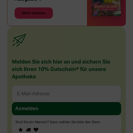
Mehr erfahren
Melden Sie sich hier an und sichern Sie
sich Ihren 10% Gutschein* für unsere
Apotheke
Sind Sie ein Mensch? Dann wählen Sie bitte
den Stern
.
1
2
3
Sind
Sie