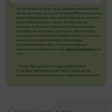
ein
Mensch?
Ich möchte den im Namen meiner Apotheke versandten News-
Dann
Service abonnieren, der von der Alliance Healthcare Deutschland
wählen
GmbH (AHD) angeboten wird. Hiermit willige ich ein, dass AHD
Sie
meine E-Mail-Adresse zum Versand des News-Service
bitte
verarbeitet. AHD setzt für den Versand und die Analyse des
das
Newsletters den Dienstleister Emarsys ein. Die Einwilligung
Haus.
kann jederzeit für die Zukunft widerrufen werden (z.B. über den
Abmelde-Link in jedem Newsletter). Die sonstigen
Kontaktmöglichkeiten dafür und weitere Angaben zur
Datenverarbeitung finden sich in der
Datenschutzerklärung
von
AHD.
* Coupon-Bedingungen: Einmalig einlösbar bis zum
31.12.2026. Mindestbestellwert: 50,00 €. Gültig auf das
gesamte Sortiment, ausgeschlossen rezeptpflichtige Produkte.