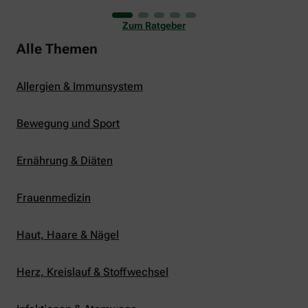
uns viele Glücksmomente. Doch manchmal macht
er uns auch ganz schön zu schaffen. Wenn die
Zum Ratgeber
Temperaturen tagsüber auf mehr als 30 Grad
klettern und uns warme Tropennächte den Schlaf
Alle Themen
rauben, sehnen wir uns oft nach einem
erfrischenden Regenschauer und Abkühlung.
Allergien & Immunsystem
Bewegung und Sport
Ernährung & Diäten
Frauenmedizin
Haut, Haare & Nägel
Herz, Kreislauf & Stoffwechsel