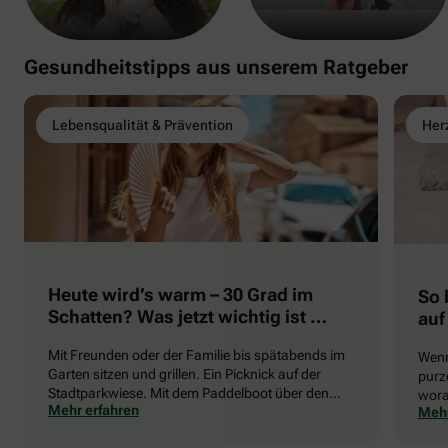
Gesundheitstipps aus unserem Ratgeber
Lebensqualität & Prävention
Herz
Heute wird’s warm – 30 Grad im
So 
Schatten? Was jetzt wichtig ist …
auf
Mit Freunden oder der Familie bis spätabends im
Wenn
Garten sitzen und grillen. Ein Picknick auf der
purze
Stadtparkwiese. Mit dem Paddelboot über den
wora
Mehr erfahren
Mehr
See gleiten oder eine Radtour durch die blühende
die 
Landschaft unternehmen … Der Sommer beschert