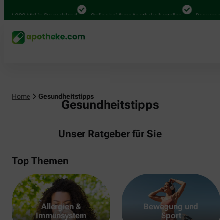
000 Mal in Deutschland
Online bei Ihrer Apotheke bestellen
Bequem zwisch
Home
Gesundheitstipps
Gesundheitstipps
Unser Ratgeber für Sie
Top Themen
Allergien &
Bewegung und
Immunsystem
Sport