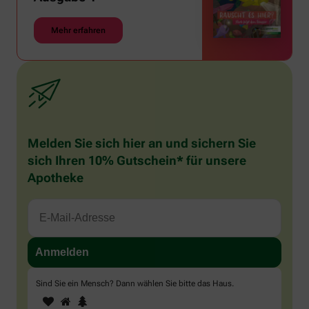
Mehr erfahren
Melden Sie sich hier an und sichern Sie
sich Ihren 10% Gutschein* für unsere
Apotheke
Sind Sie ein Mensch? Dann wählen Sie bitte
das Haus
.
1
2
3
Sind
Sie