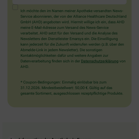
ein
Mensch?
Ich möchte den im Namen meiner Apotheke versandten News-
Dann
Service abonnieren, der von der Alliance Healthcare Deutschland
wählen
GmbH (AHD) angeboten wird. Hiermit willige ich ein, dass AHD
Sie
meine E-Mail-Adresse zum Versand des News-Service
bitte
verarbeitet. AHD setzt für den Versand und die Analyse des
das
Newsletters den Dienstleister Emarsys ein. Die Einwilligung
Haus.
kann jederzeit für die Zukunft widerrufen werden (z.B. über den
Abmelde-Link in jedem Newsletter). Die sonstigen
Kontaktmöglichkeiten dafür und weitere Angaben zur
Datenverarbeitung finden sich in der
Datenschutzerklärung
von
AHD.
* Coupon-Bedingungen: Einmalig einlösbar bis zum
31.12.2026. Mindestbestellwert: 50,00 €. Gültig auf das
gesamte Sortiment, ausgeschlossen rezeptpflichtige Produkte.