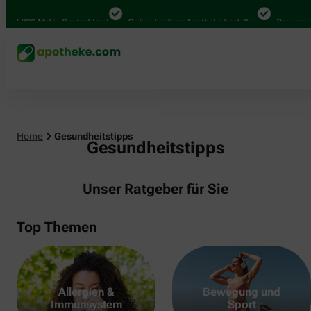
000 Mal in Deutschland
Online bei Ihrer Apotheke bestellen
Bequem zwisch
Home
Gesundheitstipps
Gesundheitstipps
Unser Ratgeber für Sie
Top Themen
Allergien &
Bewegung und
Immunsystem
Sport