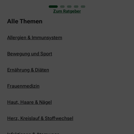
uns viele Glücksmomente. Doch manchmal macht
er uns auch ganz schön zu schaffen. Wenn die
Zum Ratgeber
Temperaturen tagsüber auf mehr als 30 Grad
klettern und uns warme Tropennächte den Schlaf
Alle Themen
rauben, sehnen wir uns oft nach einem
erfrischenden Regenschauer und Abkühlung.
Allergien & Immunsystem
Bewegung und Sport
Ernährung & Diäten
Frauenmedizin
Haut, Haare & Nägel
Herz, Kreislauf & Stoffwechsel