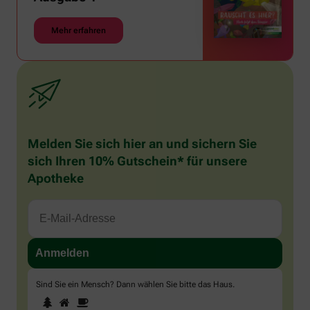
Mehr erfahren
Melden Sie sich hier an und sichern Sie
sich Ihren 10% Gutschein* für unsere
Apotheke
Sind Sie ein Mensch? Dann wählen Sie bitte
das Haus
.
1
2
3
Sind
Sie