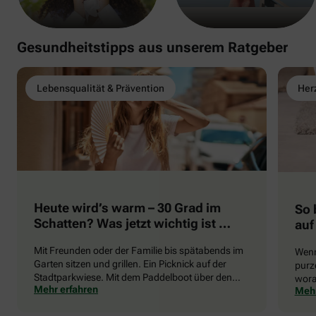
Gesundheitstipps aus unserem Ratgeber
Lebensqualität & Prävention
Herz
Heute wird’s warm – 30 Grad im
So 
Schatten? Was jetzt wichtig ist …
auf
Mit Freunden oder der Familie bis spätabends im
Wenn
Garten sitzen und grillen. Ein Picknick auf der
purze
Stadtparkwiese. Mit dem Paddelboot über den
wora
Mehr erfahren
Mehr
See gleiten oder eine Radtour durch die blühende
die 
Landschaft unternehmen … Der Sommer beschert