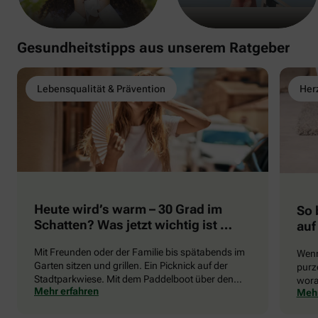
Gesundheitstipps aus unserem Ratgeber
Lebensqualität & Prävention
Herz
Heute wird’s warm – 30 Grad im
So 
Schatten? Was jetzt wichtig ist …
auf
Mit Freunden oder der Familie bis spätabends im
Wenn
Garten sitzen und grillen. Ein Picknick auf der
purze
Stadtparkwiese. Mit dem Paddelboot über den
wora
Mehr erfahren
Mehr
See gleiten oder eine Radtour durch die blühende
die 
Landschaft unternehmen … Der Sommer beschert