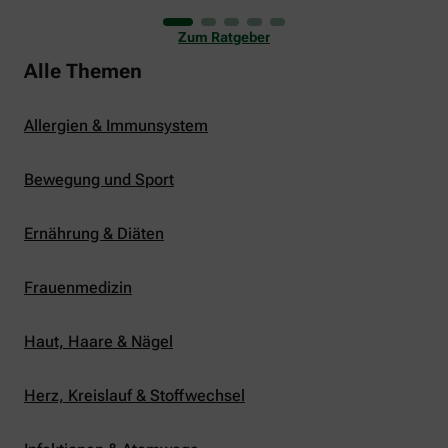
uns viele Glücksmomente. Doch manchmal macht
er uns auch ganz schön zu schaffen. Wenn die
Zum Ratgeber
Temperaturen tagsüber auf mehr als 30 Grad
klettern und uns warme Tropennächte den Schlaf
Alle Themen
rauben, sehnen wir uns oft nach einem
erfrischenden Regenschauer und Abkühlung.
Allergien & Immunsystem
Bewegung und Sport
Ernährung & Diäten
Frauenmedizin
Haut, Haare & Nägel
Herz, Kreislauf & Stoffwechsel