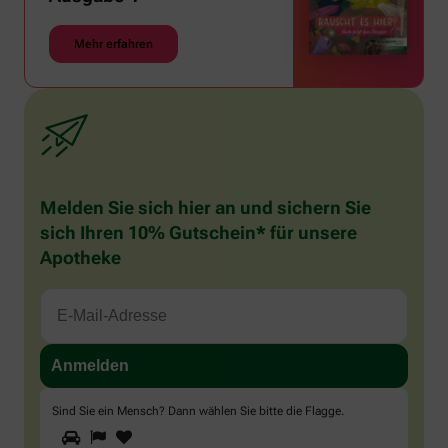
Mehr erfahren
Melden Sie sich hier an und sichern Sie
sich Ihren 10% Gutschein* für unsere
Apotheke
Sind Sie ein Mensch? Dann wählen Sie bitte
die Flagge
.
1
2
3
Sind
Sie