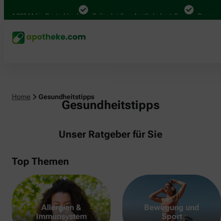
000 Mal in Deutschland
Online bei Ihrer Apotheke bestellen
Bequem zwisch
Home
Gesundheitstipps
Gesundheitstipps
Unser Ratgeber für Sie
Top Themen
Allergien &
Bewegung und
Immunsystem
Sport