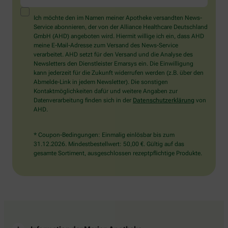
ein
Mensch?
Ich möchte den im Namen meiner Apotheke versandten News-
Dann
Service abonnieren, der von der Alliance Healthcare Deutschland
wählen
GmbH (AHD) angeboten wird. Hiermit willige ich ein, dass AHD
Sie
meine E-Mail-Adresse zum Versand des News-Service
bitte
verarbeitet. AHD setzt für den Versand und die Analyse des
die
Newsletters den Dienstleister Emarsys ein. Die Einwilligung
Flagge.
kann jederzeit für die Zukunft widerrufen werden (z.B. über den
Abmelde-Link in jedem Newsletter). Die sonstigen
Kontaktmöglichkeiten dafür und weitere Angaben zur
Datenverarbeitung finden sich in der
Datenschutzerklärung
von
AHD.
* Coupon-Bedingungen: Einmalig einlösbar bis zum
31.12.2026. Mindestbestellwert: 50,00 €. Gültig auf das
gesamte Sortiment, ausgeschlossen rezeptpflichtige Produkte.